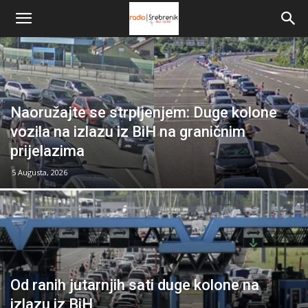
Naoružajte se strpljenjem: Duge kolone
vozila na izlazu iz BiH na graničnim
prijelazima
5 Augusta, 2026
Od ranih jutarnjih sati duge kolone na
izlazu iz BiH