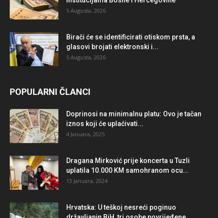
5 Augusta, 2026
Birači će se identificirati otiskom prsta, a
glasovi brojati elektronski i...
5 Augusta, 2026
POPULARNI ČLANCI
Doprinosi na minimalnu platu: Ovo je tačan
iznos koji će uplaćivati...
4 Januara, 2025
Dragana Mirković prije koncerta u Tuzli
uplatila 10.000 KM samohranom ocu...
13 Januara, 2024
Hrvatska: U teškoj nesreći poginuo
državljanin BiH, tri osobe povrijeđene