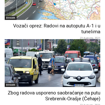
BIHAMK
Vozači oprez: Radovi na autoputu A-1 i u
tunelima
23 Augusta, 2021
BIHAMK
Zbog radova usporeno saobraćanje na putu
Srebrenik-Orašje (Ćehaje)
22 Augusta, 2021