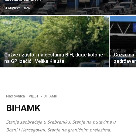
4 Augusta, 2026
Gužve i zastoji na cestama BiH, duge kolone
Gužve na
na GP Izačić i Velika Klauša
zadržavan
Naslovnica
VIJESTI
BIHAMK
BIHAMK
Stanje saobraćaja u Srebreniku. Stanje na putevima u
Bosni i Hercegovini. Stanje na graničnim prelazima.