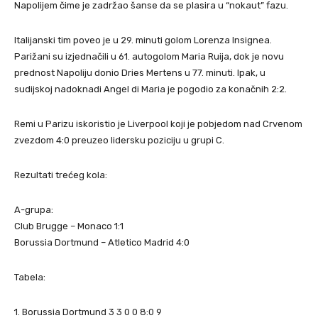
Napolijem čime je zadržao šanse da se plasira u “nokaut” fazu.
Italijanski tim poveo je u 29. minuti golom Lorenza Insignea.
Parižani su izjednačili u 61. autogolom Maria Ruija, dok je novu
prednost Napoliju donio Dries Mertens u 77. minuti. Ipak, u
sudijskoj nadoknadi Angel di Maria je pogodio za konačnih 2:2.
Remi u Parizu iskoristio je Liverpool koji je pobjedom nad Crvenom
zvezdom 4:0 preuzeo lidersku poziciju u grupi C.
Rezultati trećeg kola:
A-grupa:
Club Brugge – Monaco 1:1
Borussia Dortmund – Atletico Madrid 4:0
Tabela:
1. Borussia Dortmund 3 3 0 0 8:0 9