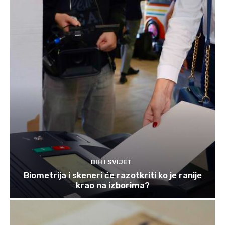
BIH I SVIJET
Biometrija i skeneri će razotkriti ko je ranije
krao na izborima?