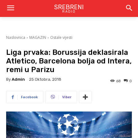
SREBRENI
RADIO
Naslovnica
MAGAZIN
Ostale vijesti
Liga prvaka: Borussija deklasirala
Atletico, Barcelona bolja od Intera,
remi u Parizu
By
Admin
25 Oktobra, 2018
68
0
Facebook
Viber