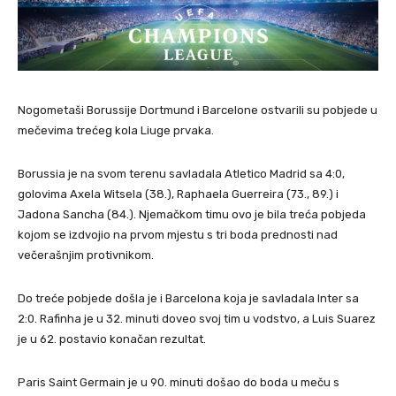
Nogometaši Borussije Dortmund i Barcelone ostvarili su pobjede u
mečevima trećeg kola Liuge prvaka.
Borussia je na svom terenu savladala Atletico Madrid sa 4:0,
golovima Axela Witsela (38.), Raphaela Guerreira (73., 89.) i
Jadona Sancha (84.). Njemačkom timu ovo je bila treća pobjeda
kojom se izdvojio na prvom mjestu s tri boda prednosti nad
večerašnjim protivnikom.
Do treće pobjede došla je i Barcelona koja je savladala Inter sa
2:0. Rafinha je u 32. minuti doveo svoj tim u vodstvo, a Luis Suarez
je u 62. postavio konačan rezultat.
Paris Saint Germain je u 90. minuti došao do boda u meču s