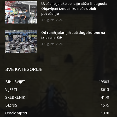
Uvećane julske penzije stižu 5. augusta:
Objavljeni iznosi i ko neće dobiti
povećanje
3 Augusta, 2026
Od ranih jutarnjih sati duge kolone na
izlazu iz BiH
4 Augusta, 2026
SVE KATEGORIJE
BIH I SVIJET
19303
VIJESTI
8615
SREBRENIK
4179
BIZNIS
1575
Ostale vijesti
1370