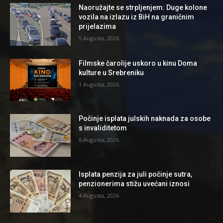
Naoružajte se strpljenjem: Duge kolone
vozila na izlazu iz BiH na graničnim
prijelazima
5 Augusta, 2026
Filmske čarolije uskoro u kinu Doma
kulture u Srebreniku
1 Augusta, 2026
Počinje isplata julskih naknada za osobe
s invaliditetom
6 Augusta, 2026
Isplata penzija za juli počinje sutra,
penzionerima stižu uvećani iznosi
4 Augusta, 2026