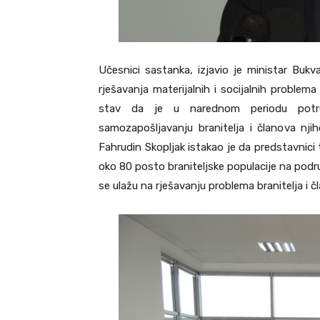
Učesnici sastanka, izjavio je ministar Buk
rješavanja materijalnih i socijalnih problem
stav da je u narednom periodu potre
samozapošljavanju branitelja i članova nji
Fahrudin Skopljak istakao je da predstavnici
oko 80 posto braniteljske populacije na podr
se ulažu na rješavanju problema branitelja i č