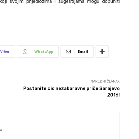
oji svojim prijedlozima i sugestijama mogu dopuniti
Viber
WhatsApp
Email
NAREDNI ČLANAK
Postanite dio nezaboravne priče Sarajevo
2016!
a