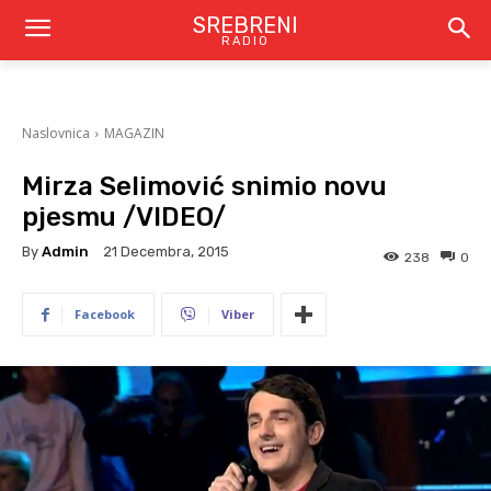
SREBRENI
RADIO
Naslovnica
MAGAZIN
Mirza Selimović snimio novu
pjesmu /VIDEO/
By
Admin
21 Decembra, 2015
238
0
Facebook
Viber