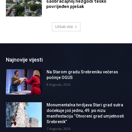
saobraćajnoj nezgodi teško
povrijeđen pješak
Učitati više
Najnovije vijesti
Na Starom gradu Srebreniku večeras
počinje OGUS
8 Augusta, 2026
Monumentalna tvrdjava Stari grad sutra
dočekuje još jednu, 49. po nizu
manifestaciju “Otvoreni grad umjetnosti
Srebrenik”
7 Augusta, 2026