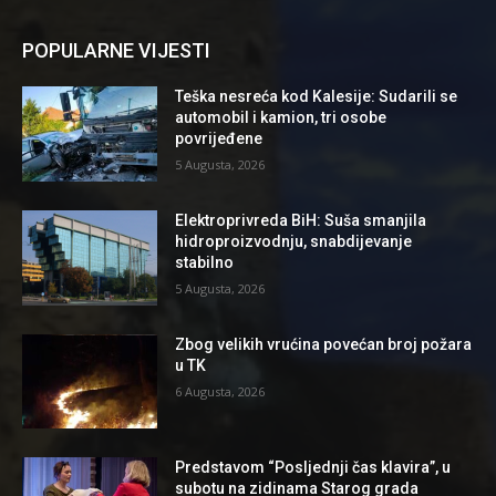
POPULARNE VIJESTI
Teška nesreća kod Kalesije: Sudarili se
automobil i kamion, tri osobe
povrijeđene
5 Augusta, 2026
Elektroprivreda BiH: Suša smanjila
hidroproizvodnju, snabdijevanje
stabilno
5 Augusta, 2026
Zbog velikih vrućina povećan broj požara
u TK
6 Augusta, 2026
Predstavom “Posljednji čas klavira”, u
subotu na zidinama Starog grada