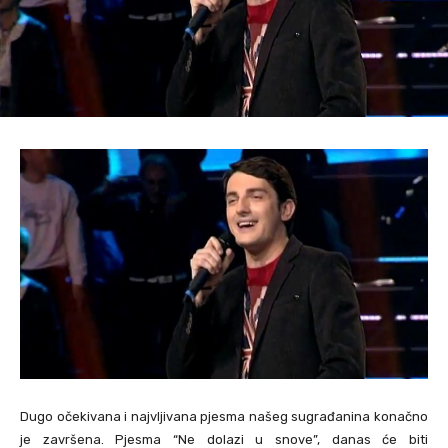
Dugo očekivana i najvljivana pjesma našeg sugrađanina konačno
je završena. Pjesma “Ne dolazi u snove”, danas će biti