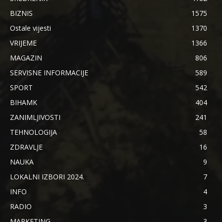
BIZNIS
1575
Ostale vijesti
1370
VRIJEME
1366
MAGAZIN
806
SERVISNE INFORMACIJE
589
SPORT
542
BIHAMK
404
ZANIMLJIVOSTI
241
TEHNOLOGIJA
58
ZDRAVLJE
16
NAUKA
9
LOKALNI IZBORI 2024.
7
INFO
4
RADIO
3
MARKETING
3