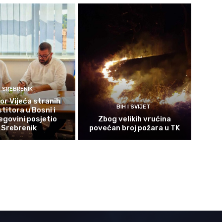
SREBRENIK
or Vijeća stranih
BIH I SVIJET
titora u Bosni i
govini posjetio
Zbog velikih vrućina
Srebrenik
povećan broj požara u TK