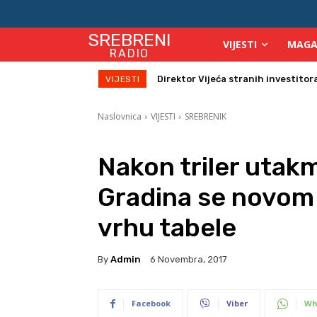
SREBRENI
VIJESTI
MAGA
RADIO
Zbog velikih vrućina povećan broj
VIJESTI
Naslovnica
VIJESTI
SREBRENIK
Nakon triler utak
Gradina se novom 
vrhu tabele
By
Admin
6 Novembra, 2017
Facebook
Viber
Wh