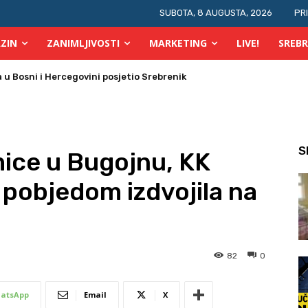
SUBOTA, 8 AUGUSTA, 2026
PR
ZIN
ZANIMLJIVOSTI
MARKETING
LIVE!
SREBR
 požara u TK
S
mice u Bugojnu, KK
pobjedom izdvojila na
82
0
atsApp
Email
X