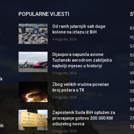
POPULARNE VIJESTI
S
Od ranih jutarnjih sati duge
BI
,
kolone na izlazu iz BiH
VI
4 Augusta, 2026
S
B
Dijaspora napunila avione:
Tuzlanski aerodrom zabilježio
Os
najbolji mjesec u historiji
V
3 Augusta, 2026
ik
M
Zbog velikih vrućina povećan
broj požara u TK
S
6 Augusta, 2026
S
B
Zaposlenik Suda BiH optužen za
Z
prisvajanje gotovo 200.000 KM
oduzetog novca
ti
T
5 Augusta, 2026