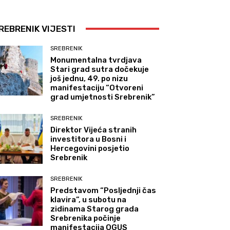
REBRENIK VIJESTI
SREBRENIK
Monumentalna tvrdjava
Stari grad sutra dočekuje
još jednu, 49. po nizu
manifestaciju “Otvoreni
grad umjetnosti Srebrenik”
SREBRENIK
Direktor Vijeća stranih
investitora u Bosni i
Hercegovini posjetio
Srebrenik
SREBRENIK
Predstavom “Posljednji čas
klavira”, u subotu na
zidinama Starog grada
Srebrenika počinje
manifestacija OGUS