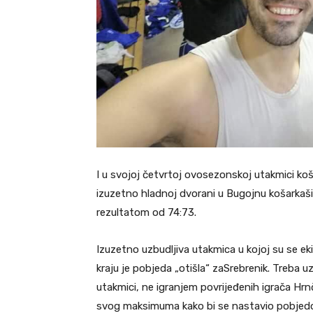
I u svojoj četvrtoj ovosezonskoj utakmici koša
izuzetno hladnoj dvorani u Bugojnu košarkaši Gr
rezultatom od 74:73.
Izuzetno uzbudljiva utakmica u kojoj su se ek
kraju je pobjeda „otišla“ za
Srebrenik
. Treba uz
utakmici, ne igranjem povrijeđenih igrača Hrnč
svog maksimuma kako bi se nastavio pobjedo