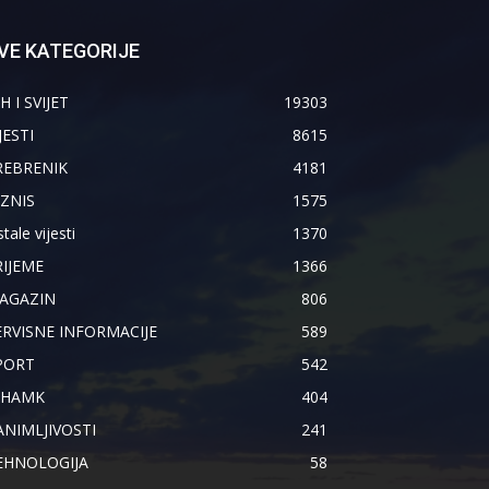
VE KATEGORIJE
H I SVIJET
19303
JESTI
8615
REBRENIK
4181
IZNIS
1575
tale vijesti
1370
RIJEME
1366
AGAZIN
806
ERVISNE INFORMACIJE
589
PORT
542
IHAMK
404
ANIMLJIVOSTI
241
EHNOLOGIJA
58