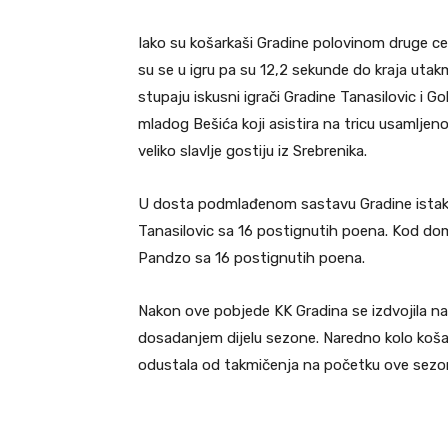
Iako su košarkaši Gradine polovinom druge cet
su se u igru pa su 12,2 sekunde do kraja utak
stupaju iskusni igrači Gradine Tanasilovic i G
mladog Bešića koji asistira na tricu usamljen
veliko slavlje gostiju iz Srebrenika.
U dosta podmlađenom sastavu Gradine istakao 
Tanasilovic sa 16 postignutih poena. Kod doma
Pandzo sa 16 postignutih poena.
Nakon ove pobjede
KK Gradina
se izdvojila na
dosadanjem dijelu sezone. Naredno kolo košar
odustala od takmičenja na početku ove sezo