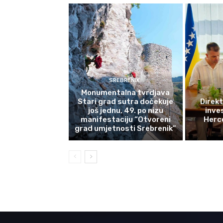
SREBRENIK
Monumentalna tvrdjava
Stari grad sutra dočekuje
Direkt
još jednu, 49. po nizu
inves
manifestaciju “Otvoreni
Herce
grad umjetnosti Srebrenik”