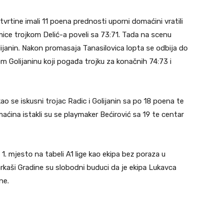
vrtine imali 11 poena prednosti uporni domaćini vratili
mice trojkom Delić-a poveli sa 73:71. Tada na scenu
olijanin. Nakon promasaja Tanasilovica lopta se odbija do
om Golijaninu koji pogađa trojku za konačnih 74:73 i
se iskusni trojac Radic i Golijanin sa po 18 poena te
ćina istakli su se playmaker Bećirović sa 19 te centar
 1. mjesto na tabeli A1 lige kao ekipa bez poraza u
kaši Gradine su slobodni buduci da je ekipa Lukavca
ne.