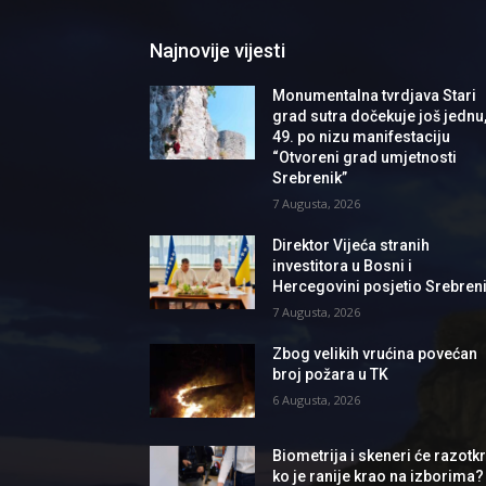
Najnovije vijesti
Monumentalna tvrdjava Stari
grad sutra dočekuje još jednu
49. po nizu manifestaciju
“Otvoreni grad umjetnosti
Srebrenik”
7 Augusta, 2026
Direktor Vijeća stranih
investitora u Bosni i
Hercegovini posjetio Srebren
7 Augusta, 2026
Zbog velikih vrućina povećan
broj požara u TK
6 Augusta, 2026
Biometrija i skeneri će razotkri
ko je ranije krao na izborima?