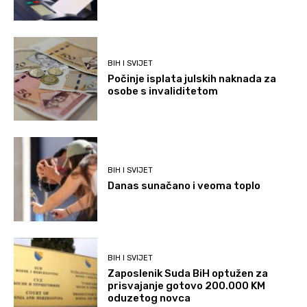
BIH I SVIJET
Počinje isplata julskih naknada za
osobe s invaliditetom
BIH I SVIJET
Danas sunačano i veoma toplo
BIH I SVIJET
Zaposlenik Suda BiH optužen za
prisvajanje gotovo 200.000 KM
oduzetog novca