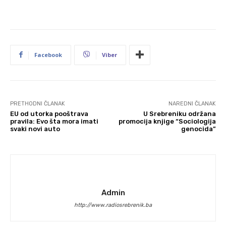
Facebook
Viber
PRETHODNI ČLANAK
NAREDNI ČLANAK
EU od utorka pooštrava
U Srebreniku održana
pravila: Evo šta mora imati
promocija knjige “Sociologija
svaki novi auto
genocida”
Admin
http://www.radiosrebrenik.ba