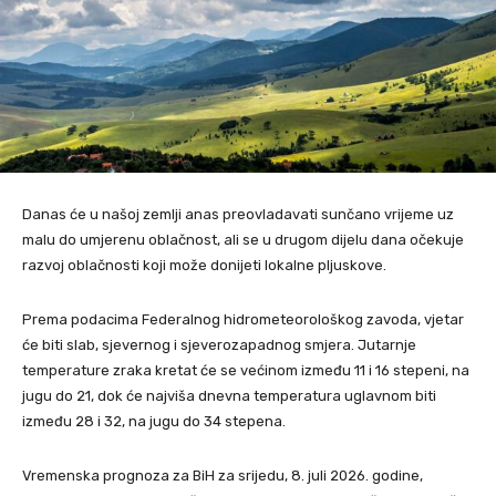
Danas će u našoj zemlji anas preovladavati sunčano vrijeme uz
malu do umjerenu oblačnost, ali se u drugom dijelu dana očekuje
razvoj oblačnosti koji može donijeti lokalne pljuskove.
Prema podacima Federalnog hidrometeorološkog zavoda, vjetar
će biti slab, sjevernog i sjeverozapadnog smjera. Jutarnje
temperature zraka kretat će se većinom između 11 i 16 stepeni, na
jugu do 21, dok će najviša dnevna temperatura uglavnom biti
između 28 i 32, na jugu do 34 stepena.
Vremenska prognoza za BiH za srijedu, 8. juli 2026. godine,