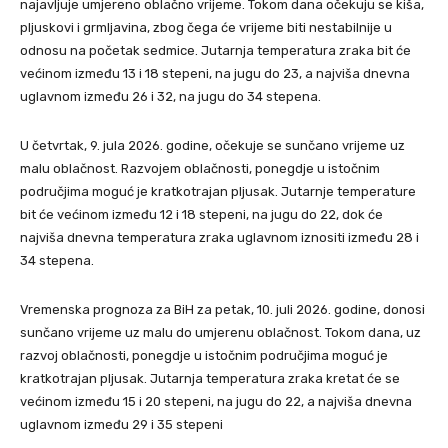
najavljuje umjereno oblačno vrijeme. Tokom dana očekuju se kiša,
pljuskovi i grmljavina, zbog čega će vrijeme biti nestabilnije u
odnosu na početak sedmice. Jutarnja temperatura zraka bit će
većinom između 13 i 18 stepeni, na jugu do 23, a najviša dnevna
uglavnom između 26 i 32, na jugu do 34 stepena.
U četvrtak, 9. jula 2026. godine, očekuje se sunčano vrijeme uz
malu oblačnost. Razvojem oblačnosti, ponegdje u istočnim
područjima moguć je kratkotrajan pljusak. Jutarnje temperature
bit će većinom između 12 i 18 stepeni, na jugu do 22, dok će
najviša dnevna temperatura zraka uglavnom iznositi između 28 i
34 stepena.
Vremenska prognoza za BiH za petak, 10. juli 2026. godine, donosi
sunčano vrijeme uz malu do umjerenu oblačnost. Tokom dana, uz
razvoj oblačnosti, ponegdje u istočnim područjima moguć je
kratkotrajan pljusak. Jutarnja temperatura zraka kretat će se
većinom između 15 i 20 stepeni, na jugu do 22, a najviša dnevna
uglavnom između 29 i 35 stepeni