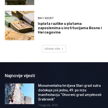
BIH I SVIJET
Isplata razlike u platama
zaposlenima u institucijama Bosne i
Hercegovine
Učitati više
Najnovije vijesti
Monumentalna tvrdjava Stari grad sutra
dočekuje još jednu, 49. po nizu
manifestaciju “Otvoreni grad umjetnosti
Srebrenik”
7 Augusta, 2026