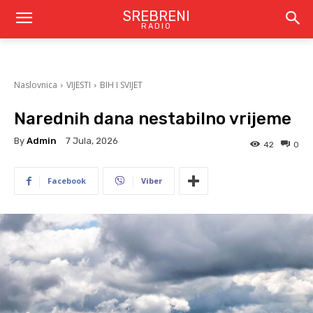
SREBRENI
RADIO
Naslovnica
VIJESTI
BIH I SVIJET
Narednih dana nestabilno vrijeme
By
Admin
7 Jula, 2026
42
0
Facebook
Viber