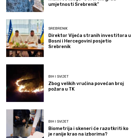
umjetnosti Srebrenik”
SREBRENIK
Direktor Vijeća stranih investitora u
Bosni i Hercegovini posjetio
Srebrenik
BIH I SVIJET
Zbog velikih vrućina povećan broj
požara u TK
BIH I SVIJET
Biometrija i skeneri će razotkriti ko
je ranije krao na izborima?