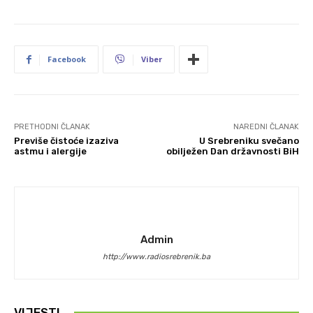
Facebook
Viber
PRETHODNI ČLANAK
NAREDNI ČLANAK
Previše čistoće izaziva
U Srebreniku svečano
astmu i alergije
obilježen Dan državnosti BiH
Admin
http://www.radiosrebrenik.ba
VIJESTI