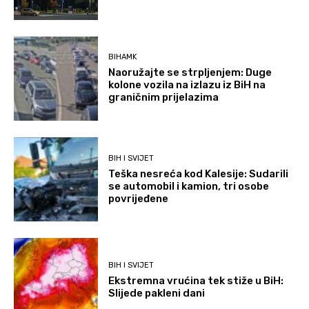
BIHAMK
Naoružajte se strpljenjem: Duge
kolone vozila na izlazu iz BiH na
graničnim prijelazima
BIH I SVIJET
Teška nesreća kod Kalesije: Sudarili
se automobil i kamion, tri osobe
povrijeđene
BIH I SVIJET
Ekstremna vrućina tek stiže u BiH:
Slijede pakleni dani