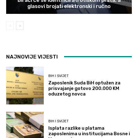
glasovi brojati elektronski i ručno
NAJNOVIJE VIJESTI
BIH I SVIJET
Zaposlenik Suda BiH optužen za
prisvajanje gotovo 200.000 KM
oduzetog novca
BIH I SVIJET
Isplata razlike u platama
zaposlenima u institucijama Bosne i