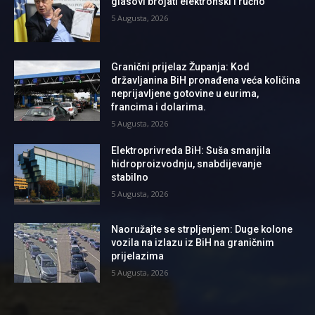
glasovi brojati elektronski i ručno
5 Augusta, 2026
Granični prijelaz Županja: Kod
državljanina BiH pronađena veća količina
neprijavljene gotovine u eurima,
francima i dolarima.
5 Augusta, 2026
Elektroprivreda BiH: Suša smanjila
hidroproizvodnju, snabdijevanje
stabilno
5 Augusta, 2026
Naoružajte se strpljenjem: Duge kolone
vozila na izlazu iz BiH na graničnim
prijelazima
5 Augusta, 2026