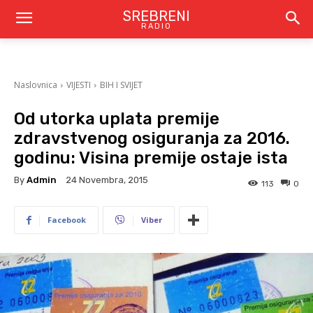
SREBRENI
RADIO
Naslovnica
VIJESTI
BIH I SVIJET
Od utorka uplata premije
zdravstvenog osiguranja za 2016.
godinu: Visina premije ostaje ista
By
Admin
24 Novembra, 2015
113
0
Facebook
Viber