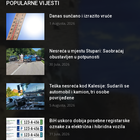
POPULARNE VIJESTI
Danas sunčano i izrazito vruće
1 Augusta, 2026
Nesreća u mjestu Stupari: Saobraćaj
obustavljen u potpunosti
30 Jula, 2026
Teška nesreća kod Kalesije: Sudarili se
automobil i kamion, tri osobe
povrijeđene
5 Augusta, 2026
BiH uskoro dobija posebne registarske
oznake za električna i hibridna vozila
31 Jula, 2026