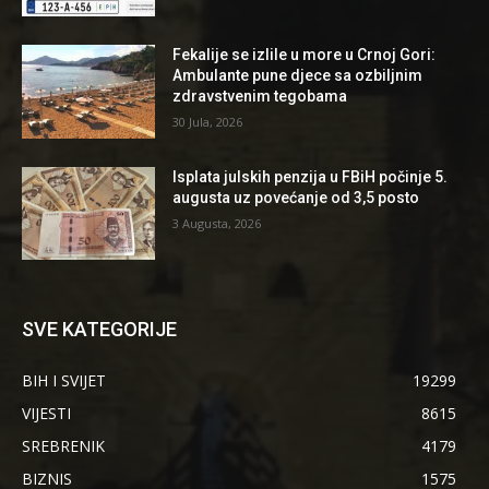
Fekalije se izlile u more u Crnoj Gori:
Ambulante pune djece sa ozbiljnim
zdravstvenim tegobama
30 Jula, 2026
Isplata julskih penzija u FBiH počinje 5.
augusta uz povećanje od 3,5 posto
3 Augusta, 2026
SVE KATEGORIJE
BIH I SVIJET
19299
VIJESTI
8615
SREBRENIK
4179
BIZNIS
1575