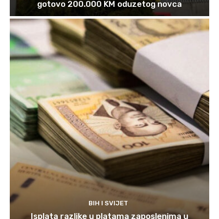
gotovo 200.000 KM oduzetog novca
BIH I SVIJET
Isplata razlike u platama zaposlenima u