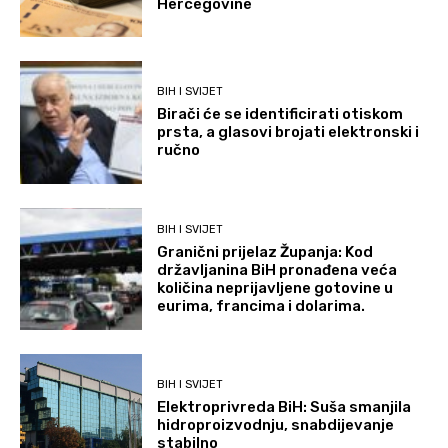
Hercegovine
BIH I SVIJET
Birači će se identificirati otiskom
prsta, a glasovi brojati elektronski i
ručno
BIH I SVIJET
Granični prijelaz Županja: Kod
državljanina BiH pronađena veća
količina neprijavljene gotovine u
eurima, francima i dolarima.
BIH I SVIJET
Elektroprivreda BiH: Suša smanjila
hidroproizvodnju, snabdijevanje
stabilno