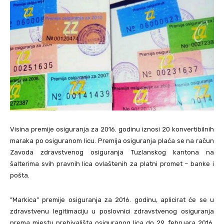
Visina premije osiguranja za 2016. godinu iznosi 20 konvertibilnih
maraka po osiguranom licu. Premija osiguranja plaća se na račun
Zavoda zdravstvenog osiguranja Tuzlanskog kantona na
šalterima svih pravnih lica ovlaštenih za platni promet – banke i
pošta.
”Markica” premije osiguranja za 2016. godinu, aplicirat će se u
zdravstvenu legitimaciju u poslovnici zdravstvenog osiguranja
prema mjestu prebivališta osiguranog lica do 29. februara 2016.