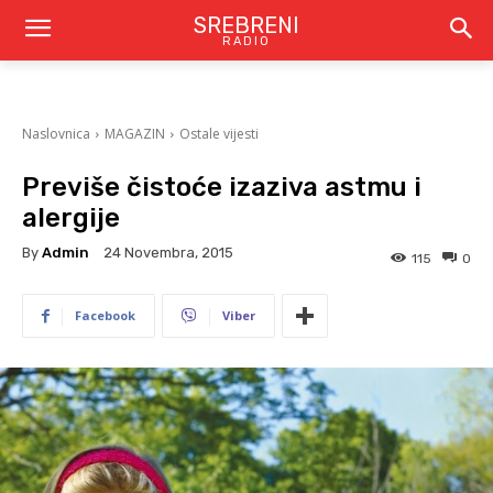
SREBRENI
RADIO
Naslovnica
MAGAZIN
Ostale vijesti
Previše čistoće izaziva astmu i
alergije
By
Admin
24 Novembra, 2015
115
0
Facebook
Viber