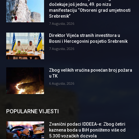
dočekuje još jednu, 49. po nizu
manifestaciju “Otvoreni grad umjetnosti
Srebrenik”
7 Augusta, 2026
Direktor Vijeća stranih investitora u
Bosni i Hercegovini posjetio Srebrenik
7 Augusta, 2026
Zbog velikih vrućina povećan broj požara
u TK
6 Augusta, 2026
POPULARNE VIJESTI
Zvanični podaci IDDEEA-e: Zbog četiri
kaznena boda u BiH poništeno više od
5.300 vozačkih dozvola