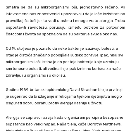
Smatra se da su mikroorganizmi loši, jednostavno rečeno. Ali
istovremeno nas znanstvenici upozoravaju da je loše inzistirati na
prevelikoj čistoći jer to vodi u astmu i mnoge vrste alergija. Treba
uspostaviti ravnotežu, poručuju, između potrebe za potpunom
čistoćom i života sa spoznajom da su bakterije svuda oko nas.
Od 19. stoljeća je poznato da neke bakterije izazivaju bolesti, a
otad je čistoća značajno poboljšala ljudsko zdravlje. Ipak, nisu svi
mikroorganizmi loši. Istina je da postoje bakterije koje uzrokuju
smrtonosne bolesti, ali većina ih je ipak iznimno korisna za naše
zdravlje, i u organizmu i u okolišu.
Godine 1989. britanski epidemiolog David Strachan bio je prvi koji
je sugerirao da bi izlaganje infekcijama tijekom djetinjstva moglo
osigurati dobru obranu protiv alergija kasnije u životu.
Alergija se zapravo razvija kada organizram percipira bezopasne
supstance kao veliki napad. Naša tijela, kaže Dorothy Matthews,
biologinja na Russell Sage College u Troyu, New York, pretjerano