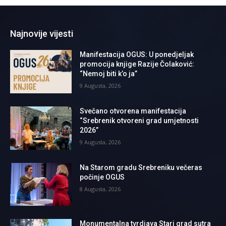
Najnovije vijesti
Manifestacija OGUS: U ponedjeljak
promocija knjige Razije Čolaković:
“Nemoj biti k’o ja”
9 Augusta, 2026
Svečano otvorena manifestacija
“Srebrenik otvoreni grad umjetnosti
2026”
9 Augusta, 2026
Na Starom gradu Srebreniku večeras
počinje OGUS
8 Augusta, 2026
Monumentalna tvrdjava Stari grad sutra