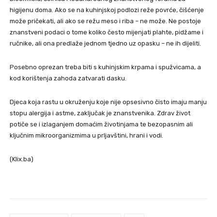
higijenu doma. Ako se na kuhinjskoj podlozi reže povrće, čišćenje
može pričekati, ali ako se režu meso i riba – ne može. Ne postoje
znanstveni podaci o tome koliko često mijenjati plahte, pidžame i
ručnike, ali ona predlaže jednom tjedno uz opasku – ne ih dijeliti.
Posebno oprezan treba biti s kuhinjskim krpama i spužvicama, a
kod korištenja zahoda zatvarati dasku.
Djeca koja rastu u okruženju koje nije opsesivno čisto imaju manju
stopu alergija i astme, zaključak je znanstvenika. Zdrav život
potiče se i izlaganjem domaćim životinjama te bezopasnim ali
ključnim mikroorganizmima u prljavštini, hrani i vodi.
(Klix.ba)