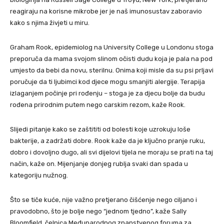
reagiraju na korisne mikrobe jer je naš imunosustav zaboravio
kako s njima živjeti u miru.
Graham Rook, epidemiolog na University College u Londonu stoga
preporuča da mama svojom slinom očisti dudu koja je pala na pod
umjesto da bebi da novu, sterilnu. Onima koji misle da su psi prljavi
poručuje da ti ljubimci kod djece mogu smanjiti alergije. Terapija
izlaganjem počinje pri rođenju – stoga je za djecu bolje da budu
rođena prirodnim putem nego carskim rezom, kaže Rook.
Slijedi pitanje kako se zaštititi od bolesti koje uzrokuju loše
bakterije, a zadržati dobre. Rook kaže da je ključno pranje ruku,
dobro i dovoljno dugo, ali svi dijelovi tijela ne moraju se prati na taj
način, kaže on. Mijenjanje donjeg rublja svaki dan spada u
kategoriju nužnog.
Što se tiče kuće, nije važno pretjerano čišćenje nego ciljano i
pravodobno, što je bolje nego “jednom tjedno”, kaže Sally
Bloomfield, čelnica Međunarodnog znanstvenog foruma za