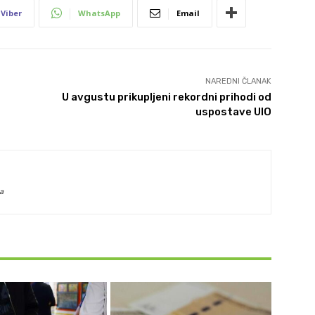
Viber
WhatsApp
Email
NAREDNI ČLANAK
U avgustu prikupljeni rekordni prihodi od
uspostave UIO
a