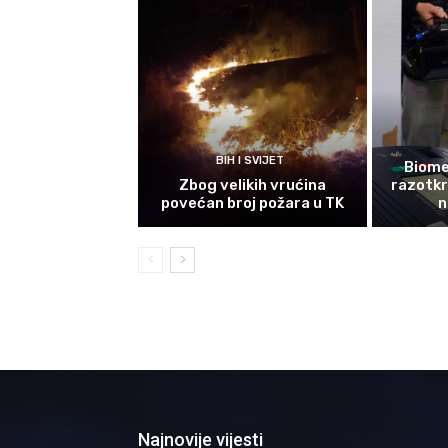
BIH I SVIJET
Biomet
Zbog velikih vrućina
razotkri
povećan broj požara u TK
n
Najnovije vijesti