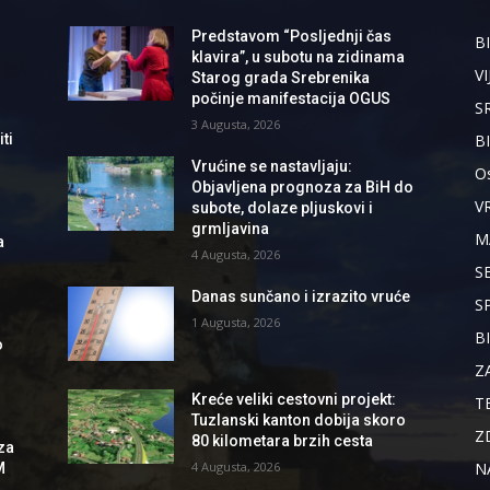
Predstavom “Posljednji čas
BI
klavira”, u subotu na zidinama
VI
Starog grada Srebrenika
počinje manifestacija OGUS
S
3 Augusta, 2026
B
ti
Vrućine se nastavljaju:
Os
Objavljena prognoza za BiH do
V
subote, dolaze pljuskovi i
grmljavina
M
a
4 Augusta, 2026
S
Danas sunčano i izrazito vruće
S
1 Augusta, 2026
B
o
Z
Kreće veliki cestovni projekt:
T
Tuzlanski kanton dobija skoro
Z
80 kilometara brzih cesta
za
N
4 Augusta, 2026
M