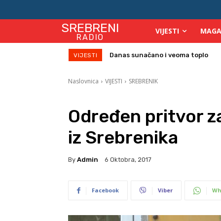
SREBRENI
VIJESTI
MAGA
RADIO
Danas sunačano i veoma toplo
VIJESTI
Naslovnica
VIJESTI
SREBRENIK
Određen pritvor za
iz Srebrenika
By
Admin
6 Oktobra, 2017
Facebook
Viber
Wh