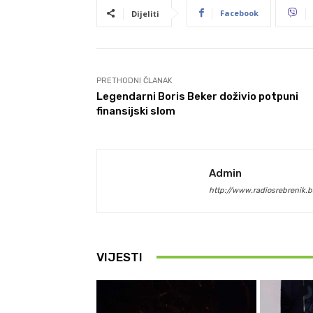
Facebook
Dijeliti
PRETHODNI ČLANAK
Legendarni Boris Beker doživio potpuni
finansijski slom
Admin
http://www.radiosrebrenik.b
VIJESTI