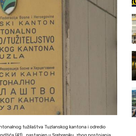
Kantonalnog tužilaštva Tuzlanskog kantona i odredio
ndžića (41), nastanjen u Srebreniku, zbog postojanja