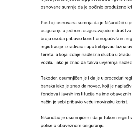
osnovane sumnje da je počinio produženo kriv
Postoji osnovana sumnja da je Nišandžić u pe
osiguranje u jednom osiguravajućem društvu i
broju osoba pribavio korist omogućivši im reg
registracije izrađivao i upotrebljavao lažna u
tereta, a koja izdaje nadležna služba u Gradu 
vozila, iako je znao da takva uvjerenja nadlež
Također, osumnjičen je i da je u proceduri regi
banaka iako je znao da novac, koji je naplaći
fondova i javnih institucija na ime obaveznih
način je sebi pribavio veću imovinsku korist.
Nišandžić je osumnjičen i da je tokom registr
polise o obaveznom osiguranju.