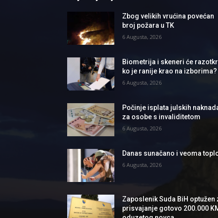
Zbog velikih vrućina povećan
broj požara u TK
6 Augusta, 2026
Biometrija i skeneri će razotkri
ko je ranije krao na izborima?
6 Augusta, 2026
Počinje isplata julskih naknad
za osobe s invaliditetom
6 Augusta, 2026
Danas sunačano i veoma topl
6 Augusta, 2026
Zaposlenik Suda BiH optužen 
prisvajanje gotovo 200.000 K
oduzetog novca