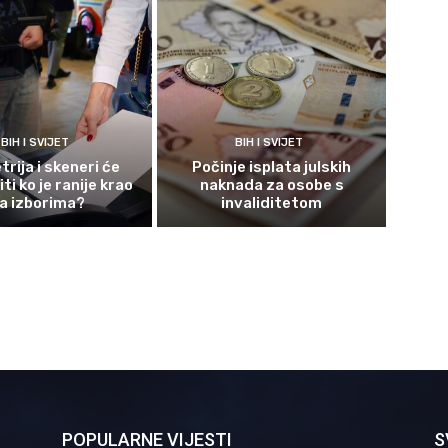
BIH I SVIJET
BIH I SVIJET
rija i skeneri će
Počinje isplata julskih
ti ko je ranije krao
naknada za osobe s
a izborima?
invaliditetom
POPULARNE VIJESTI
S