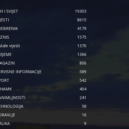
H I SVIJET
19303
JESTI
8615
REBRENIK
4179
IZNIS
1575
tale vijesti
1370
RIJEME
1366
AGAZIN
806
ERVISNE INFORMACIJE
589
PORT
542
IHAMK
404
ANIMLJIVOSTI
241
EHNOLOGIJA
58
DRAVLJE
16
AUKA
9