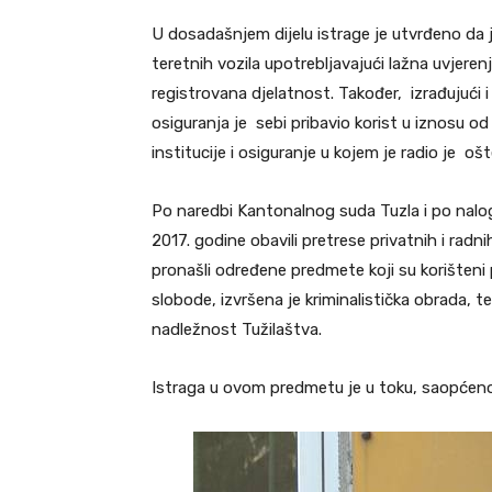
U dosadašnjem dijelu istrage je utvrđeno da
teretnih vozila upotrebljavajući lažna uvjer
registrovana djelatnost. Također, izrađujući i
osiguranja je sebi pribavio korist u iznosu o
institucije i osiguranje u kojem je radio je o
Po naredbi Kantonalnog suda Tuzla i po nalo
2017. godine obavili pretrese privatnih i radni
pronašli određene predmete koji su korišteni pr
slobode, izvršena je kriminalistička obrada, t
nadležnost Tužilaštva.
Istraga u ovom predmetu je u toku, saopćeno