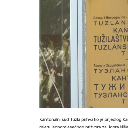
Kantonalni sud Tuzla prihvatio je prijedlog 
mjeru jednomjesečnog pritvora za Igora Niša