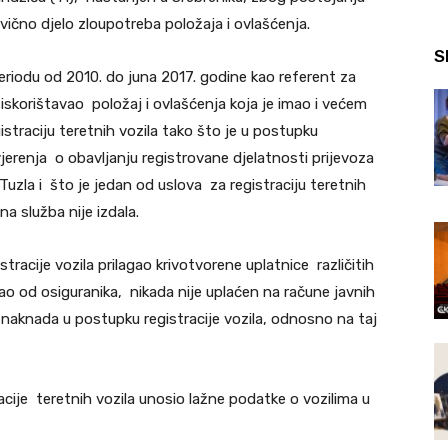
ično djelo zloupotreba položaja i ovlašćenja.
S
riodu od 2010. do juna 2017. godine kao referent za
skorištavao položaj i ovlašćenja koja je imao i većem
istraciju teretnih vozila tako što je u postupku
vjerenja o obavljanju registrovane djelatnosti prijevoza
Tuzla i što je jedan od uslova za registraciju teretnih
na služba nije izdala.
stracije vozila prilagao krivotvorene uplatnice različitih
vao od osiguranika, nikada nije uplaćen na račune javnih
 naknada u postupku registracije vozila, odnosno na taj
acije teretnih vozila unosio lažne podatke o vozilima u