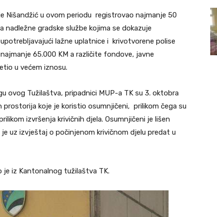
 je Nišandžić u ovom periodu registrovao najmanje 50
enja nadležne gradske službe kojima se dokazuje
 upotrebljavajući lažne uplatnice i krivotvorene polise
d najmanje 65.000 KM a različite fondove, javne
štetio u većem iznosu.
gu ovog Tužilaštva, pripadnici MUP-a TK su 3. oktobra
h prostorija koje je koristio osumnjičeni, prilikom čega su
ilikom izvršenja krivičnih djela. Osumnjičeni je lišen
e je uz izvještaj o počinjenom krivičnom djelu predat u
 je iz Kantonalnog tužilaštva TK.