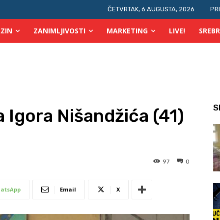
ČETVRTAK, 6 AUGUSTA, 2026
PR
ZIN
ZANIMLJIVOSTI
MARKETING
LIVE!
SREBR
S
 Igora Nišandžića (41)
97
0
atsApp
Email
X