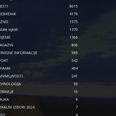
JESTI
8615
REBRENIK
4179
IZNIS
1575
tale vijesti
1370
RIJEME
1366
AGAZIN
806
ERVISNE INFORMACIJE
589
PORT
542
IHAMK
404
ANIMLJIVOSTI
241
EHNOLOGIJA
58
DRAVLJE
16
AUKA
9
OKALNI IZBORI 2024.
7
NFO
4