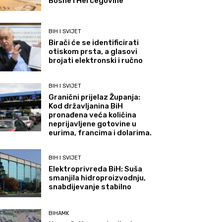
Bosne i Hercegovine
BIH I SVIJET
Birači će se identificirati
otiskom prsta, a glasovi
brojati elektronski i ručno
BIH I SVIJET
Granični prijelaz Županja:
Kod državljanina BiH
pronađena veća količina
neprijavljene gotovine u
eurima, francima i dolarima.
BIH I SVIJET
Elektroprivreda BiH: Suša
smanjila hidroproizvodnju,
snabdijevanje stabilno
BIHAMK