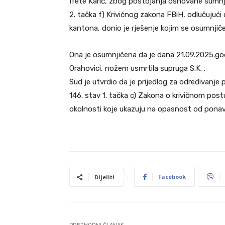
Ifete Karić, zbog postojanja osnovane sumnje 
2. tačka f) Krivičnog zakona FBiH, odlučujuć
kantona, donio je rješenje kojim se osumnjiče
Ona je osumnjičena da je dana 21.09.2025.go
Orahovici, nožem usmrtila supruga S.K. .
Sud je utvrdio da je prijedlog za određivanje
146. stav 1. tačka c) Zakona o krivičnom po
okolnosti koje ukazuju na opasnost od ponavlj
Facebook
Dijeliti