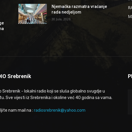
Njemačka razmatra vraćanje
R
rada nedjeljom
M
30 Jula, 2026
ge
 na
IO Srebrenik
P
 Srebrenik - lokalni radio koji se sluša globalno svugdje u
tu. Sve vijesti iz Srebrenika i okoline već 40 godina sa vama.
ljite nam mail na :
radiosrebrenik@yahoo.com