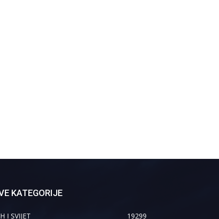
VE KATEGORIJE
H I SVIJET
19299