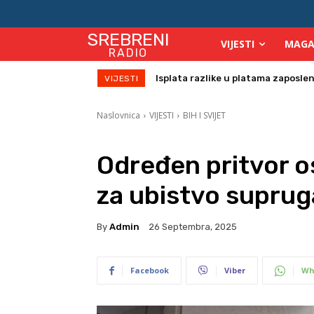
SREBRENI
VIJESTI
MAGA
RADIO
Birači će se identificirati otiskom 
VIJESTI
Naslovnica
VIJESTI
BIH I SVIJET
Određen pritvor o
za ubistvo suprug
By
Admin
26 Septembra, 2025
Facebook
Viber
Wh