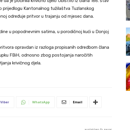
da je počinila krivično djelo Ubistvo iz člana 166. stav
i o prijedlogu Kantonalnog tužilaštva Tuzlanskog
noj određuje pritvor u trajanju od mjesec dana.
dine u popodnevnim satima, u porodičnoj kući u Donjoj
 pritvora opravdan iz razloga propisanih odredbom člana
stupku FBiH, odnosno zbog postojanja naročitih
anja krivičnog djela.
Viber
WhatsApp
Email