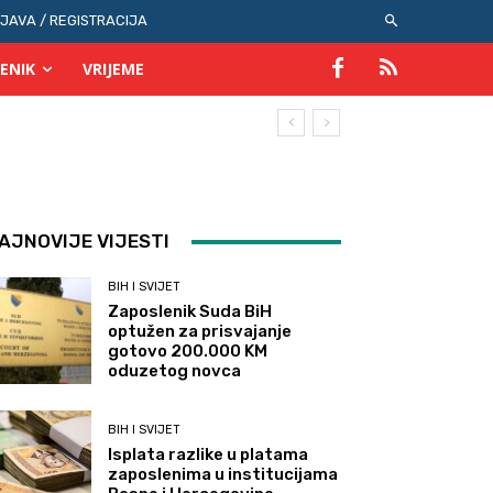
IJAVA / REGISTRACIJA
ENIK
VRIJEME
AJNOVIJE VIJESTI
BIH I SVIJET
Zaposlenik Suda BiH
optužen za prisvajanje
gotovo 200.000 KM
oduzetog novca
BIH I SVIJET
Isplata razlike u platama
zaposlenima u institucijama