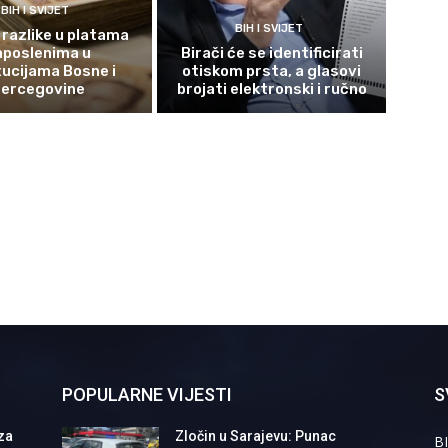
BIH I SVIJET
BIH I SVIJET
 razlike u platama
aposlenima u
Birači će se identificirati
tucijama Bosne i
otiskom prsta, a glasovi
ercegovine
brojati elektronski i ručno
POPULARNE VIJESTI
S
za
Zločin u Sarajevu: Punac
BI