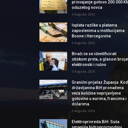
prisvajanje gotovo 200.000 K
oduzetog novca
5 Augusta, 2026
Isplata razlike u platama
zaposlenima u institucijama
Bosne i Hercegovine
5 Augusta, 2026
Birači će se identificirati
otiskom prsta, a glasovi brojat
elektronski i ručno
5 Augusta, 2026
Granični prijelaz Županja: Ko
državljanina BiH pronađena
veća količina neprijavljene
gotovine u eurima, francima i
dolarima.
5 Augusta, 2026
Elektroprivreda BiH: Suša
smanjila hidroproizvodnju,