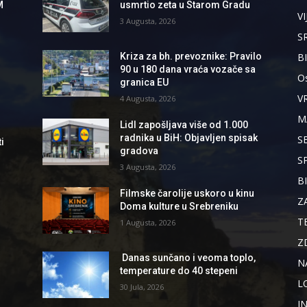
M
usmrtio zeta u Starom Gradu
VI
3 Augusta, 2026
S
B
Kriza za bh. prevoznike: Pravilo
90 u 180 dana vraća vozače sa
Os
granica EU
V
4 Augusta, 2026
M
Lidl zapošljava više od 1.000
radnika u BiH: Objavljen spisak
S
i
gradova
S
3 Augusta, 2026
B
Filmske čarolije uskoro u kinu
d
Z
Doma kulture u Srebreniku
T
1 Augusta, 2026
Z
Danas sunčano i veoma toplo,
N
temperature do 40 stepeni
L
30 Jula, 2026
I