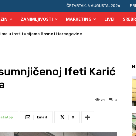
ČETVRTAK, 6 AUGUSTA, 2026
PR
ZIN
ZANIMLJIVOSTI
MARKETING
LIVE!
SREBR
prsta, a glasovi brojati elektronski i ručno
N
sumnjičenoj Ifeti Karić
a
61
0
atsApp
Email
X