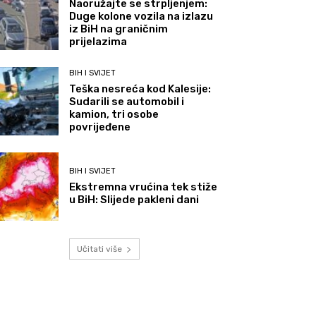
Naoružajte se strpljenjem:
Duge kolone vozila na izlazu
iz BiH na graničnim
prijelazima
BIH I SVIJET
Teška nesreća kod Kalesije:
Sudarili se automobil i
kamion, tri osobe
povrijeđene
BIH I SVIJET
Ekstremna vrućina tek stiže
u BiH: Slijede pakleni dani
Učitati više