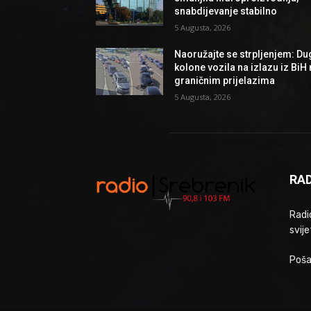
snabdijevanje stabilno
5 Augusta, 2026
Naoružajte se strpljenjem: Du
kolone vozila na izlazu iz BiH
graničnim prijelazima
5 Augusta, 2026
RAD
Radio
svije
Poša