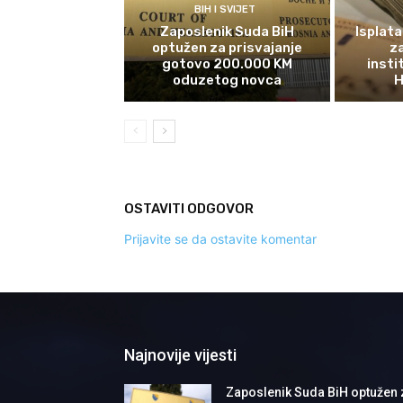
BIH I SVIJET
Zaposlenik Suda BiH
Isplata
optužen za prisvajanje
z
gotovo 200.000 KM
insti
oduzetog novca
H
OSTAVITI ODGOVOR
Prijavite se da ostavite komentar
Najnovije vijesti
Zaposlenik Suda BiH optužen 