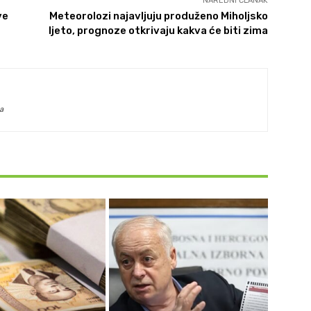
NAREDNI ČLANAK
ve
Meteorolozi najavljuju produženo Miholjsko
ljeto, prognoze otkrivaju kakva će biti zima
a