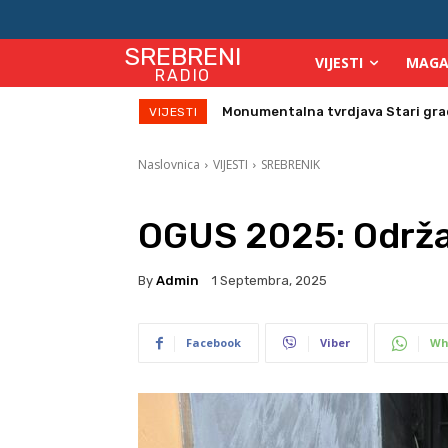
SREBRENI
VIJESTI
MAGA
RADIO
Direktor Vijeća stranih investitor
VIJESTI
Naslovnica
VIJESTI
SREBRENIK
OGUS 2025: Održa
By
Admin
1 Septembra, 2025
Facebook
Viber
Wh