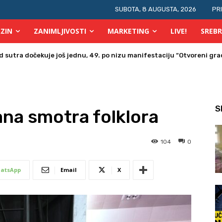
SUBOTA, 8 AUGUSTA, 2026
PR
ZIN
ZANIMLJIVOSTI
MARKETING
LIVE!
SREBR
a u Bosni i Hercegovini posjetio Srebrenik
S
na smotra folklora
104
0
atsApp
Email
X