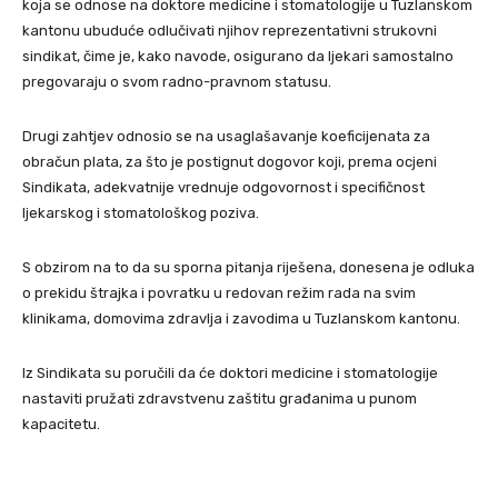
koja se odnose na doktore medicine i stomatologije u Tuzlanskom
kantonu ubuduće odlučivati njihov reprezentativni strukovni
sindikat, čime je, kako navode, osigurano da ljekari samostalno
pregovaraju o svom radno-pravnom statusu.
Drugi zahtjev odnosio se na usaglašavanje koeficijenata za
obračun plata, za što je postignut dogovor koji, prema ocjeni
Sindikata, adekvatnije vrednuje odgovornost i specifičnost
ljekarskog i stomatološkog poziva.
S obzirom na to da su sporna pitanja riješena, donesena je odluka
o prekidu štrajka i povratku u redovan režim rada na svim
klinikama, domovima zdravlja i zavodima u Tuzlanskom kantonu.
Iz Sindikata su poručili da će doktori medicine i stomatologije
nastaviti pružati zdravstvenu zaštitu građanima u punom
kapacitetu.