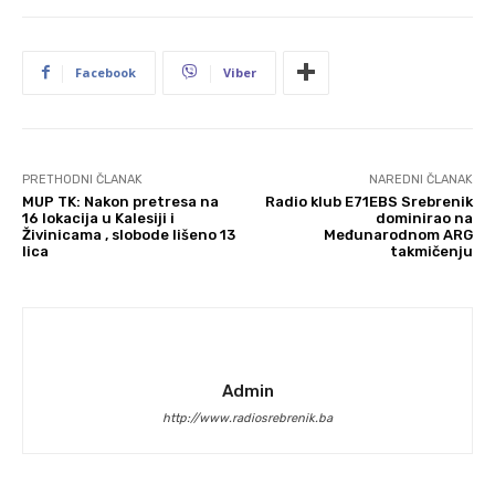
Facebook
Viber
PRETHODNI ČLANAK
NAREDNI ČLANAK
MUP TK: Nakon pretresa na
Radio klub E71EBS Srebrenik
16 lokacija u Kalesiji i
dominirao na
Živinicama , slobode lišeno 13
Međunarodnom ARG
lica
takmičenju
Admin
http://www.radiosrebrenik.ba