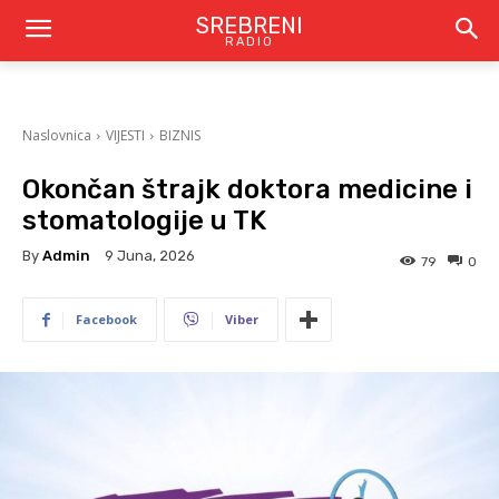
SREBRENI
RADIO
Naslovnica
VIJESTI
BIZNIS
Okončan štrajk doktora medicine i
stomatologije u TK
By
Admin
9 Juna, 2026
79
0
Facebook
Viber