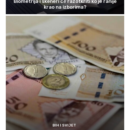
Biometrija i skeneri će razotkriti ko je ranije
krao na izborima?
BIH I SVIJET