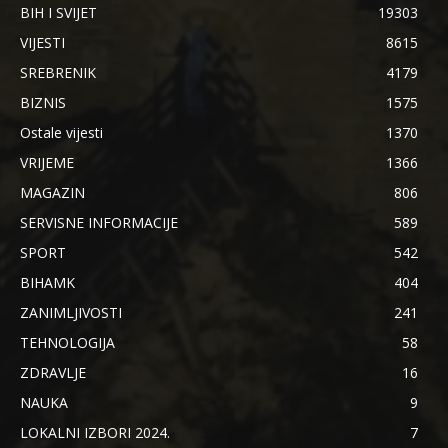
BIH I SVIJET
19303
VIJESTI
8615
SREBRENIK
4179
BIZNIS
1575
Ostale vijesti
1370
VRIJEME
1366
MAGAZIN
806
SERVISNE INFORMACIJE
589
SPORT
542
BIHAMK
404
ZANIMLJIVOSTI
241
TEHNOLOGIJA
58
ZDRAVLJE
16
NAUKA
9
LOKALNI IZBORI 2024.
7