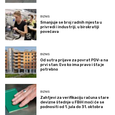
BIZNIS
Smanjuje se broj radnih mjesta u
privredi i industriji, u birokratiji
povećava
BIZNIS
Od sutra prijave za povrat PDV-a na
prvi stan: Evo ko ima pravo i šta je
potrebno
BIZNIS
Zahtjevi za verifikaciju računa stare
devizne štednje u FBiH moći će se
podnositi od 1. jula do 31. oktobra