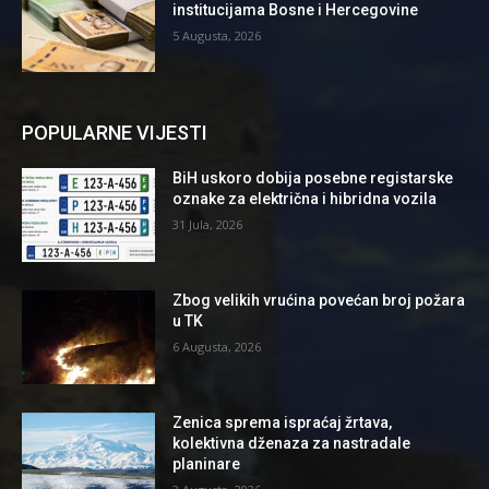
institucijama Bosne i Hercegovine
5 Augusta, 2026
POPULARNE VIJESTI
BiH uskoro dobija posebne registarske
oznake za električna i hibridna vozila
31 Jula, 2026
Zbog velikih vrućina povećan broj požara
u TK
6 Augusta, 2026
Zenica sprema ispraćaj žrtava,
kolektivna dženaza za nastradale
planinare