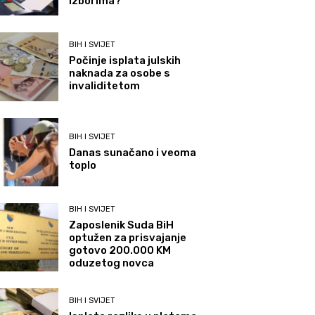
izborima?
BIH I SVIJET
Počinje isplata julskih
naknada za osobe s
invaliditetom
BIH I SVIJET
Danas sunačano i veoma
toplo
BIH I SVIJET
Zaposlenik Suda BiH
optužen za prisvajanje
gotovo 200.000 KM
oduzetog novca
BIH I SVIJET