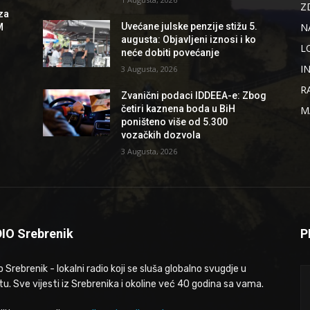
Z
za
N
Uvećane julske penzije stižu 5.
M
augusta: Objavljeni iznosi i ko
L
neće dobiti povećanje
I
3 Augusta, 2026
R
Zvanični podaci IDDEEA-e: Zbog
četiri kaznena boda u BiH
M
poništeno više od 5.300
vozačkih dozvola
3 Augusta, 2026
IO Srebrenik
P
 Srebrenik - lokalni radio koji se sluša globalno svugdje u
tu. Sve vijesti iz Srebrenika i okoline već 40 godina sa vama.