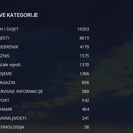
VE KATEGORIJE
H I SVIJET
19303
JESTI
8615
REBRENIK
4179
IZNIS
1575
tale vijesti
1370
RIJEME
1366
AGAZIN
806
ERVISNE INFORMACIJE
589
PORT
542
IHAMK
404
ANIMLJIVOSTI
241
EHNOLOGIJA
58