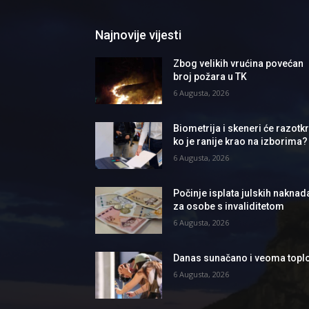
Najnovije vijesti
Zbog velikih vrućina povećan
broj požara u TK
6 Augusta, 2026
Biometrija i skeneri će razotkri
ko je ranije krao na izborima?
6 Augusta, 2026
Počinje isplata julskih naknad
za osobe s invaliditetom
6 Augusta, 2026
Danas sunačano i veoma topl
6 Augusta, 2026