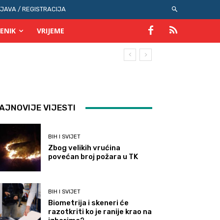
IJAVA / REGISTRACIJA
ENIK
VRIJEME
AJNOVIJE VIJESTI
BIH I SVIJET
Zbog velikih vrućina
povećan broj požara u TK
BIH I SVIJET
Biometrija i skeneri će
razotkriti ko je ranije krao na