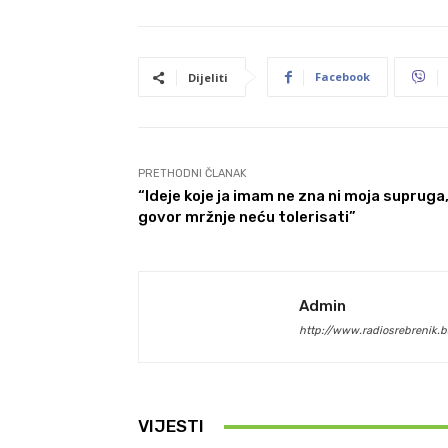
Facebook
Dijeliti
PRETHODNI ČLANAK
“Ideje koje ja imam ne zna ni moja supruga,
govor mržnje neću tolerisati”
Admin
http://www.radiosrebrenik.b
VIJESTI