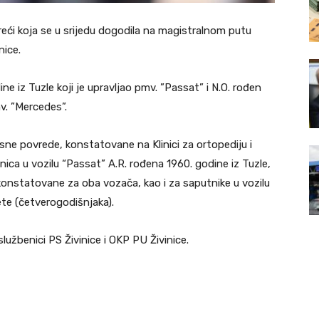
eći koja se u srijedu dogodila na magistralnom putu
nice.
ne iz Tuzle koji je upravljao pmv. ”Passat” i N.O. rođen
mv. ”Mercedes”.
sne povrede, konstatovane na Klinici za ortopediju i
ica u vozilu “Passat” A.R. rođena 1960. godine iz Tuzle,
e konstatovane za oba vozača, kao i za saputnike u vozilu
ete (četverogodišnjaka).
službenici PS Živinice i OKP PU Živinice.