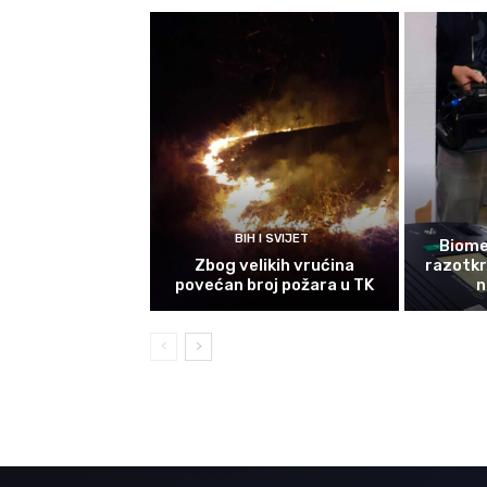
BIH I SVIJET
Biomet
Zbog velikih vrućina
razotkri
povećan broj požara u TK
n