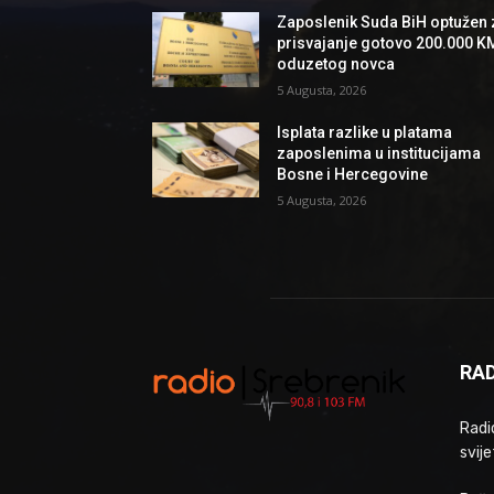
Zaposlenik Suda BiH optužen 
prisvajanje gotovo 200.000 K
oduzetog novca
5 Augusta, 2026
Isplata razlike u platama
zaposlenima u institucijama
Bosne i Hercegovine
5 Augusta, 2026
RAD
Radio
svije