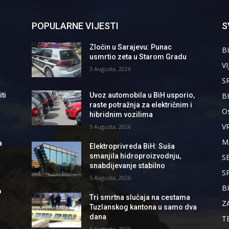
POPULARNE VIJESTI
S
Zločin u Sarajevu: Punac
BI
usmrtio zeta u Starom Gradu
VI
3 Augusta, 2026
S
B
ti
Uvoz automobila u BiH usporio,
raste potražnja za električnim i
Os
hibridnim vozilima
V
3 Augusta, 2026
M
a
Elektroprivreda BiH: Suša
smanjila hidroproizvodnju,
S
snabdijevanje stabilno
S
5 Augusta, 2026
B
o
Tri smrtna slučaja na cestama
Z
Tuzlanskog kantona u samo dva
dana
T
1 Augusta, 2026