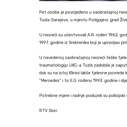
Pet osobe je povrijeđeno u saobraćajnoj nesr
Tuzla-Sarajevo, u mjestu Podgajevi, grad Živi
U nesreći su učestvovali A.R. rođen 1962. godi
1997. godine iz Srebrenika koji je upravljao p
U navedenoj saobraćajnoj nesreći teške tjele
traumatologiju UKC-a Tuzla zadobila je saputn
dok su na istoj Klinici lakše tjelesne povred
”Mercedes” i to E.O. rođenu 1993. godine i dij
Potrebne mjere i radnje poduzeli su policijski 
RTV Slon