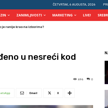
ČETVRTAK, 6 AUGUSTA, 2026
PR
ZIN
ZANIMLJIVOSTI
MARKETING
LIVE!
SREBR
 osobe s invaliditetom
N
đeno u nesreći kod
696
0
atsApp
Email
X