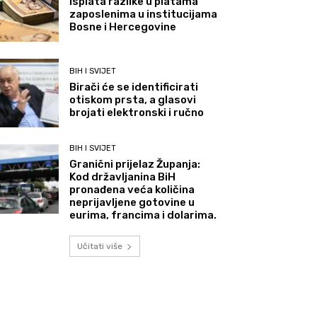
Isplata razlike u platama
zaposlenima u institucijama
Bosne i Hercegovine
BIH I SVIJET
Birači će se identificirati
otiskom prsta, a glasovi
brojati elektronski i ručno
BIH I SVIJET
Granični prijelaz Županja:
Kod državljanina BiH
pronađena veća količina
neprijavljene gotovine u
eurima, francima i dolarima.
Učitati više