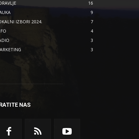
DRAVLJE
16
AUKA
9
OKALNI IZBORI 2024.
7
NFO
4
ADIO
3
ARKETING
3
RATITE NAS