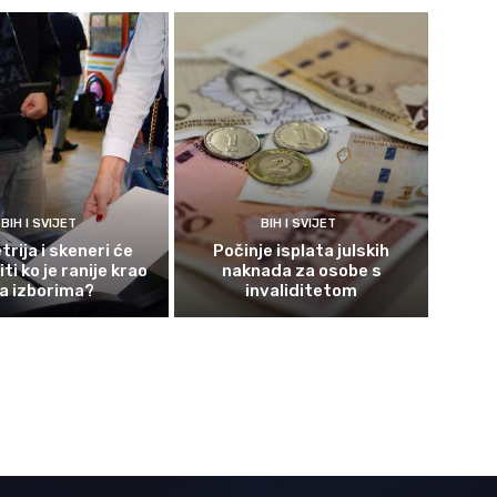
BIH I SVIJET
BIH I SVIJET
rija i skeneri će
Počinje isplata julskih
ti ko je ranije krao
naknada za osobe s
a izborima?
invaliditetom