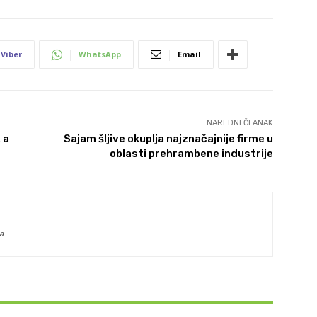
Viber
WhatsApp
Email
NAREDNI ČLANAK
 a
Sajam šljive okuplja najznačajnije firme u
oblasti prehrambene industrije
a