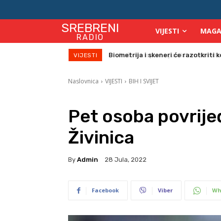
SREBRENI
VIJESTI
MAGA
RADIO
Počinje isplata julskih naknada za
VIJESTI
Naslovnica
VIJESTI
BIH I SVIJET
Pet osoba povrije
Živinica
By
Admin
28 Jula, 2022
Facebook
Viber
Wh