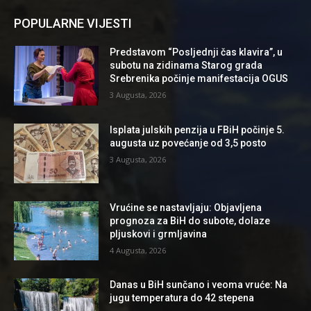
POPULARNE VIJESTI
Predstavom “Posljednji čas klavira”, u
subotu na zidinama Starog grada
Srebrenika počinje manifestacija OGUS
3 Augusta, 2026
Isplata julskih penzija u FBiH počinje 5.
augusta uz povećanje od 3,5 posto
3 Augusta, 2026
Vrućine se nastavljaju: Objavljena
prognoza za BiH do subote, dolaze
pljuskovi i grmljavina
4 Augusta, 2026
Danas u BiH sunčano i veoma vruće: Na
jugu temperatura do 42 stepena