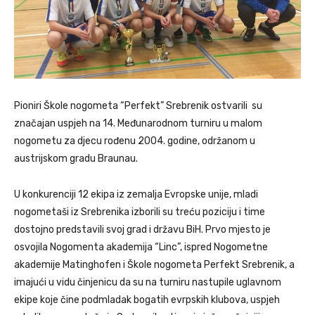
Pioniri Škole nogometa “Perfekt” Srebrenik ostvarili su
značajan uspjeh na 14. Međunarodnom turniru u malom
nogometu za djecu rođenu 2004. godine, održanom u
austrijskom gradu Braunau.
U konkurenciji 12 ekipa iz zemalja Evropske unije, mladi
nogometaši iz Srebrenika izborili su treću poziciju i time
dostojno predstavili svoj grad i državu BiH. Prvo mjesto je
osvojila Nogomenta akademija “Linc”, ispred Nogometne
akademije Matinghofen i Škole nogometa Perfekt Srebrenik, a
imajući u vidu činjenicu da su na turniru nastupile uglavnom
ekipe koje čine podmladak bogatih evrpskih klubova, uspjeh