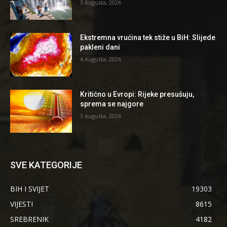
3 Augusta, 2026
Ekstremna vrućina tek stiže u BiH: Slijede
pakleni dani
4 Augusta, 2026
Kritično u Evropi: Rijeke presušuju,
sprema se najgore
3 Augusta, 2026
SVE KATEGORIJE
BIH I SVIJET
19303
VIJESTI
8615
SREBRENIK
4182