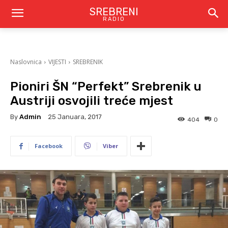
SREBRENI
RADIO
Naslovnica
VIJESTI
SREBRENIK
Pioniri ŠN “Perfekt” Srebrenik u
Austriji osvojili treće mjest
By
Admin
25 Januara, 2017
404
0
Facebook
Viber