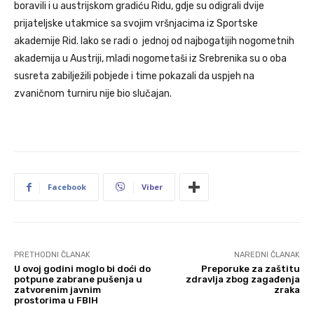
boravili i u austrijskom gradiću Ridu, gdje su odigrali dvije
prijateljske utakmice sa svojim vršnjacima iz Sportske
akademije Rid. Iako se radi o jednoj od najbogatijih nogometnih
akademija u Austriji, mladi nogometaši iz Srebrenika su o oba
susreta zabilježili pobjede i time pokazali da uspjeh na
zvaničnom turniru nije bio slučajan.
Facebook
Viber
PRETHODNI ČLANAK
NAREDNI ČLANAK
U ovoj godini moglo bi doći do
Preporuke za zaštitu
potpune zabrane pušenja u
zdravlja zbog zagađenja
zatvorenim javnim
zraka
prostorima u FBIH