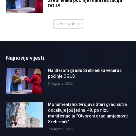
Srebrenika počinje manifestacija
OGUS
Učitati više
Najnovije vijesti
Na Starom gradu Srebreniku večeras
počinje OGUS
8 Augusta, 2026
Monumentalna tvrdjava Stari grad sutra
dočekuje još jednu, 49. po nizu
manifestaciju “Otvoreni grad umjetnosti
Srebrenik”
7 Augusta, 2026