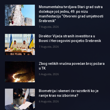
Monumentalna tvrdjava Stari grad sutra
dočekuje još jednu, 49. po nizu
manifestaciju “Otvoreni grad umjetnosti
Srebrenik”
7 Augusta, 2026
Direktor Vijeća stranih investitora u
Bosni i Hercegovini posjetio Srebrenik
7 Augusta, 2026
Zbog velikih vrućina povećan broj požara
u TK
6 Augusta, 2026
Biometrija i skeneri će razotkriti ko je
ranije krao na izborima?
6 Augusta, 2026