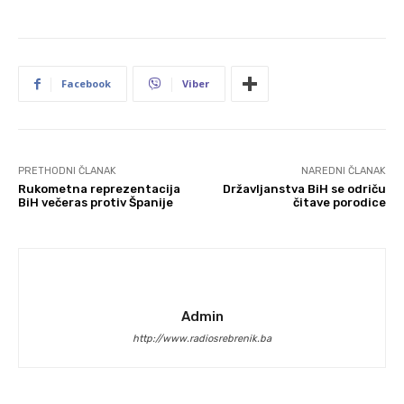
Facebook
Viber
PRETHODNI ČLANAK
NAREDNI ČLANAK
Rukometna reprezentacija
Državljanstva BiH se odriču
BiH večeras protiv Španije
čitave porodice
Admin
http://www.radiosrebrenik.ba