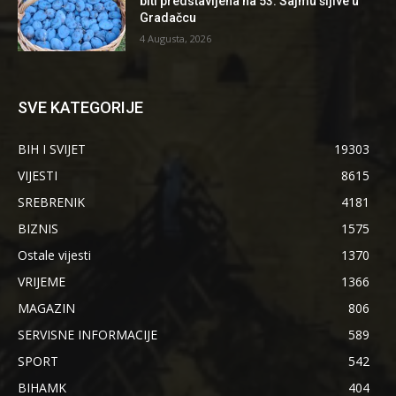
biti predstavljena na 53. Sajmu šljive u
Gradačcu
4 Augusta, 2026
SVE KATEGORIJE
BIH I SVIJET
19303
VIJESTI
8615
SREBRENIK
4181
BIZNIS
1575
Ostale vijesti
1370
VRIJEME
1366
MAGAZIN
806
SERVISNE INFORMACIJE
589
SPORT
542
BIHAMK
404