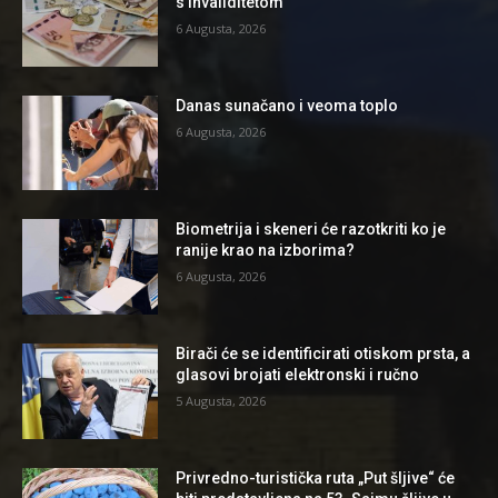
s invaliditetom
6 Augusta, 2026
Danas sunačano i veoma toplo
6 Augusta, 2026
Biometrija i skeneri će razotkriti ko je
ranije krao na izborima?
6 Augusta, 2026
Birači će se identificirati otiskom prsta, a
glasovi brojati elektronski i ručno
5 Augusta, 2026
Privredno-turistička ruta „Put šljive“ će