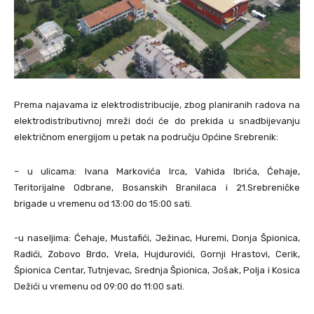
Prema najavama iz elektrodistribucije, zbog planiranih radova na
elektrodistributivnoj mreži doći će do prekida u snadbijevanju
električnom energijom u petak na području Općine Srebrenik:
– u ulicama: Ivana Markovića Irca, Vahida Ibrića, Ćehaje,
Teritorijalne Odbrane, Bosanskih Branilaca i 21.Srebreničke
brigade u vremenu od 13:00 do 15:00 sati.
-u naseljima: Ćehaje, Mustafići, Ježinac, Huremi, Donja Špionica,
Radići, Zobovo Brdo, Vrela, Hujdurovići, Gornji Hrastovi, Cerik,
Špionica Centar, Tutnjevac, Srednja Špionica, Jošak, Polja i Kosica
Dežići u vremenu od 09:00 do 11:00 sati.