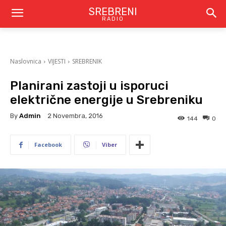
SREBRENI
RADIO
Naslovnica
VIJESTI
SREBRENIK
Planirani zastoji u isporuci
električne energije u Srebreniku
By
Admin
2 Novembra, 2016
144
0
Facebook
Viber