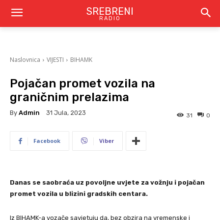
SREBRENI
RADIO
Naslovnica
VIJESTI
BIHAMK
Pojačan promet vozila na
graničnim prelazima
By
Admin
31 Jula, 2023
31
0
Facebook
Viber
Danas se saobraća uz povoljne uvjete za vožnju i pojačan
promet vozila u blizini gradskih centara.
Iz BIHAMK-a vozače savjetuju da, bez obzira na vremenske i