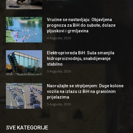
Vrućine se nastavljaju: Objavljena
prognoza za BiH do subote, dolaze
pljuskovi i grmljavina
4 Augusta, 2026
Elektroprivreda BiH: Suša smanjila
hidroproizvodnju, snabdijevanje
stabilno
5 Augusta, 2026
Naoružajte se strpljenjem: Duge kolone
vozila na izlazu iz BiH na graničnim
prijelazima
5 Augusta, 2026
SVE KATEGORIJE