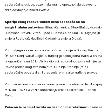
saobraćajne uslove, voze maksimalno oprezno i da obavezno
drže odstojanje između vozila.
Sporije zbog radova tokom dana saobraća se na
magistralnim putevima:
Bihać-Kamenica, Stup-Blažuj, Kiseljak-
Busovača, Travnik-Vitez, Ripač-Dubovsko, na ulazu u Bugojno (iz
smjera Rostova), Hadžiće i Kladanj (iz smjera Olova).
Zbog slijeganja ceste na ulazu u Vinac iz smjera Donjeg Vakufa
(M-5/16 Donji Vakuf-Jajce) u funkciji je samo jedna traka, a brzina
je ograničena na 20 km/h. Na dionici regionalnog puta od mjesta
Ravno prema magistralnom putu Ljubinje-Trebinje (M-6)
saobraćaj je obustavljen i preusmjeren na alternativne pravce.
Zbog sanacionih radova zatvoren je most na ulazu u Nemilu (spoj
M-17 sa R-473), a vozila saobraćaju preko raskrsnice u Topčić
Polju.
Pojačan je promet vozila na graničnim prelazima:
Bosanska