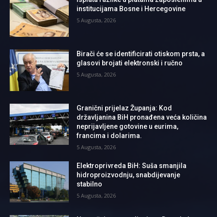
institucijama Bosne i Hercegovine
5 Augusta, 2026
Birači će se identificirati otiskom prsta, a
glasovi brojati elektronski i ručno
5 Augusta, 2026
Granični prijelaz Županja: Kod
državljanina BiH pronađena veća količina
neprijavljene gotovine u eurima,
francima i dolarima.
5 Augusta, 2026
Elektroprivreda BiH: Suša smanjila
hidroproizvodnju, snabdijevanje
stabilno
5 Augusta, 2026