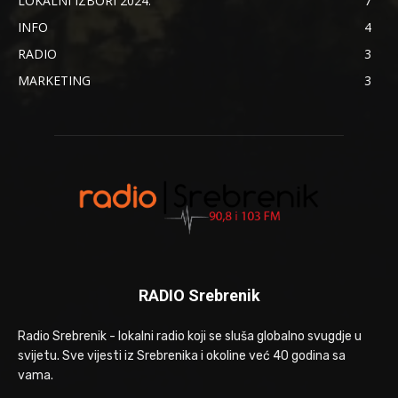
LOKALNI IZBORI 2024.
7
INFO
4
RADIO
3
MARKETING
3
RADIO Srebrenik
Radio Srebrenik - lokalni radio koji se sluša globalno svugdje u
svijetu. Sve vijesti iz Srebrenika i okoline već 40 godina sa
vama.