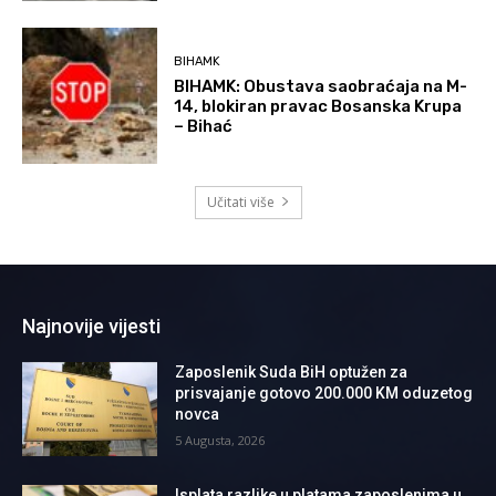
BIHAMK
BIHAMK: Obustava saobraćaja na M-
14, blokiran pravac Bosanska Krupa
– Bihać
Učitati više
Najnovije vijesti
Zaposlenik Suda BiH optužen za
prisvajanje gotovo 200.000 KM oduzetog
novca
5 Augusta, 2026
Isplata razlike u platama zaposlenima u