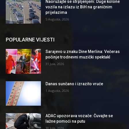
Naoružajte se strpljenjem: Duge kolone
vozila na izlazu iz BiH na graničnim
prijelazima
5 Augusta, 2026
POPULARNE VIJESTI
Sarajevo u znaku Dine Merlina: Večeras
počinje trodnevni muzički spektakl
31 Jula, 2026
Danas sunčano i izrazito vruće
1 Augusta, 2026
ADAC upozorava vozače: Čuvajte se
lažne pomoći na putu
30 Jula, 2026