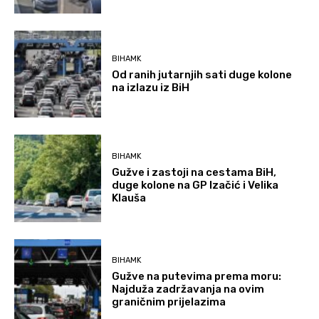
BIHAMK
Od ranih jutarnjih sati duge kolone
na izlazu iz BiH
BIHAMK
Gužve i zastoji na cestama BiH,
duge kolone na GP Izačić i Velika
Klauša
BIHAMK
Gužve na putevima prema moru:
Najduža zadržavanja na ovim
graničnim prijelazima