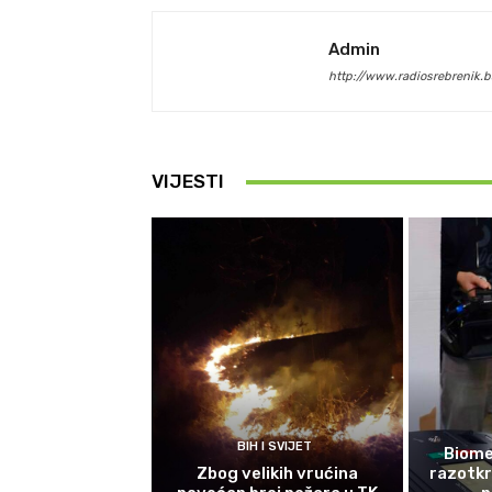
Admin
http://www.radiosrebrenik.b
VIJESTI
BIH I SVIJET
Biomet
Zbog velikih vrućina
razotkri