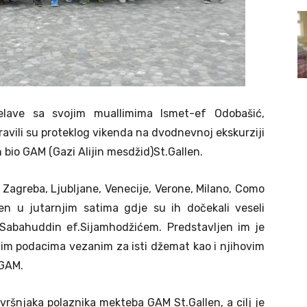
jelave sa svojim muallimima Ismet-ef Odobašić,
ravili su proteklog vikenda na dvodnevnoj ekskurziji
 bio GAM (Gazi Alijin mesdžid)St.Gallen.
agreba, Ljubljane, Venecije, Verone, Milano, Como
en u jutarnjim satima gdje su ih dočekali veseli
Sabahuddin ef.Sijamhodžićem. Predstavljen im je
m podacima vezanim za isti džemat kao i njihovim
 GAM.
ršnjaka polaznika mekteba GAM St.Gallen, a cilj je