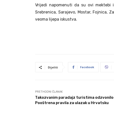
Vrijedi napomenuti da su ovi mektebi 
Srebrenica, Sarajevo, Mostar, Fojnica, Z
veoma lijepa iskustva.
Facebook
Dijeliti
PRETHODNI ČLANAK
Takozvanim paradajz turistima odzvonilo
Pooštrena pravila za ulazak u Hrvatsku