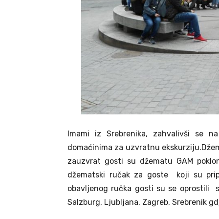
Imami iz Srebrenika, zahvalivši se na 
domaćinima za uzvratnu ekskurziju.Džema
zauzvrat gosti su džematu GAM pokloni
džematski ručak za goste koji su pri
obavljenog ručka gosti su se oprostili 
Salzburg, Ljubljana, Zagreb, Srebrenik gdj