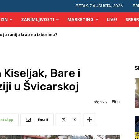
PETAK, 7 AUGUSTA, 2026
PR
ZIN
ZANIMLJIVOSTI
MARKETING
LIVE!
SREBR
 osobe s invaliditetom
S
Kiseljak, Bare i
iji u Švicarskoj
223
0
atsApp
Email
X