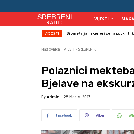
SREBRENI
VIJESTI
MAGA
RADIO
Počinje isplata julskih naknada za
VIJESTI
Naslovnica
VIJESTI
SREBRENIK
Polaznici mekteba 
Bjelave na ekskurz
By
Admin
28 Marta, 2017
Facebook
Viber
Wh