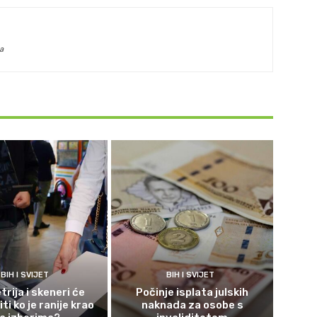
a
BIH I SVIJET
BIH I SVIJET
rija i skeneri će
Počinje isplata julskih
ti ko je ranije krao
naknada za osobe s