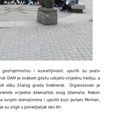
gostoprimstvu i susretljivosti, uputili su poziv
t GAM je svakom gostu udijelio vrijednu hediju, a
li sliku Starog grada Srebrenik. Organizovan je
premile vrijedne džematlije ovog džemata. Nakon
sa svojim domaćinima i uputili kući putem Minhen,
e su stigli u ponedjeljak oko 6h.