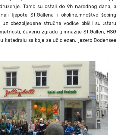
 druženje. Tamo su ostali do 9h narednog dana, a
li ljepote St.Gallena i okoline,mnoštvo šoping
ka uz obezbijeđene stručne vodiče obišli su :staru
umjetnosti, čuvenu zgradu gimnazije St.Gallen, HSG
atu katedralu sa koje se učio ezan, jezero Bodensee