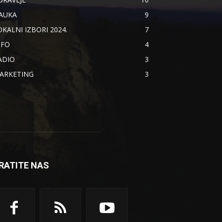
AUKA
9
OKALNI IZBORI 2024.
7
NFO
4
ADIO
3
ARKETING
3
RATITE NAS