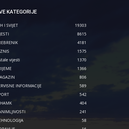
VE KATEGORIJE
H I SVIJET
19303
JESTI
8615
REBRENIK
4181
IZNIS
1575
tale vijesti
1370
RIJEME
1366
AGAZIN
806
ERVISNE INFORMACIJE
589
PORT
542
IHAMK
404
ANIMLJIVOSTI
241
EHNOLOGIJA
58
DRAVLJE
16