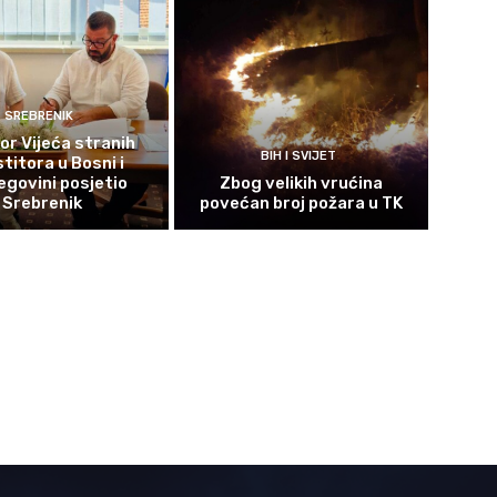
SREBRENIK
or Vijeća stranih
BIH I SVIJET
titora u Bosni i
govini posjetio
Zbog velikih vrućina
Srebrenik
povećan broj požara u TK