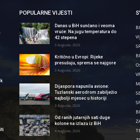
POPULARNE VIJESTI
S
Danas u BiH sunčano i veoma
BI
,
vruće: Na jugu temperatura do
VI
42 stepena
3 Augusta, 2026
S
B
Kritično u Evropi: Rijeke
presušuju, sprema se najgore
Os
3 Augusta, 2026
V
ik
M
Dijaspora napunila avione:
Tuzlanski aerodrom zabilježio
S
najbolji mjesec u historiji
S
3 Augusta, 2026
B
Od ranih jutarnjih sati duge
Z
kolone na izlazu iz BiH
ti
T
4 Augusta, 2026
Z