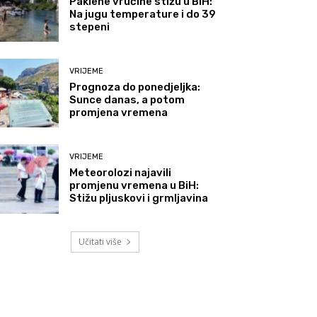
Paklene vrućine stižu u BiH:
Na jugu temperature i do 39
stepeni
VRIJEME
Prognoza do ponedjeljka:
Sunce danas, a potom
promjena vremena
VRIJEME
Meteorolozi najavili
promjenu vremena u BiH:
Stižu pljuskovi i grmljavina
Učitati više