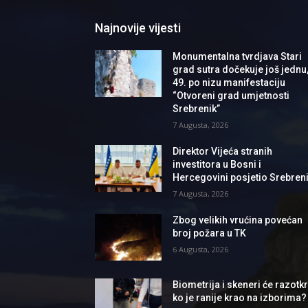
Najnovije vijesti
Monumentalna tvrdjava Stari
grad sutra dočekuje još jednu
49. po nizu manifestaciju
“Otvoreni grad umjetnosti
Srebrenik”
7 Augusta, 2026
Direktor Vijeća stranih
investitora u Bosni i
Hercegovini posjetio Srebren
7 Augusta, 2026
Zbog velikih vrućina povećan
broj požara u TK
6 Augusta, 2026
Biometrija i skeneri će razotkri
ko je ranije krao na izborima?