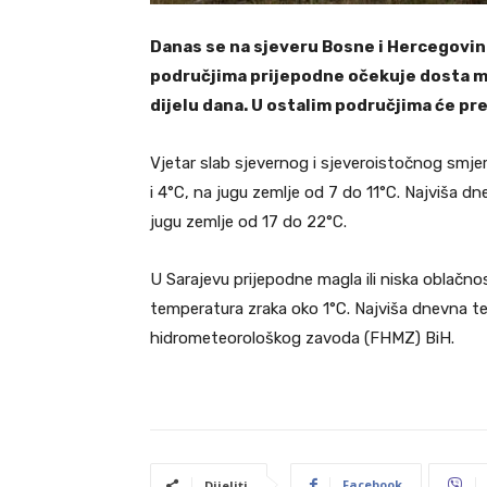
Danas se na sjeveru Bosne i Hercegovine
područjima prijepodne očekuje dosta ma
dijelu dana. U ostalim područjima će p
Vjetar slab sjevernog i sjeveroistočnog smje
i 4°C, na jugu zemlje od 7 do 11°C. Najviša 
jugu zemlje od 17 do 22°C.
U Sarajevu prijepodne magla ili niska oblačno
temperatura zraka oko 1°C. Najviša dnevna t
hidrometeorološkog zavoda (FHMZ) BiH.
Facebook
Dijeliti