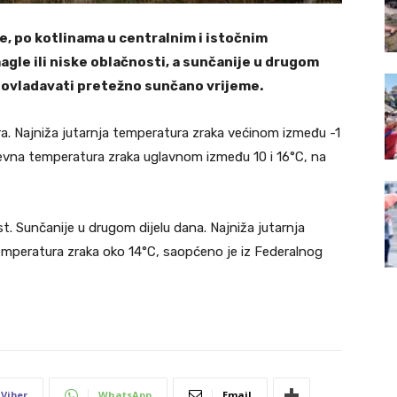
, po kotlinama u centralnim i istočnim
gle ili niske oblačnosti, a sunčanije u drugom
reovladavati pretežno sunčano vrijeme.
ra. Najniža jutarnja temperatura zraka većinom između -1
dnevna temperatura zraka uglavnom između 10 i 16°C, na
st. Sunčanije u drugom dijelu dana. Najniža jutarnja
emperatura zraka oko 14°C, saopćeno je iz Federalnog
Viber
WhatsApp
Email