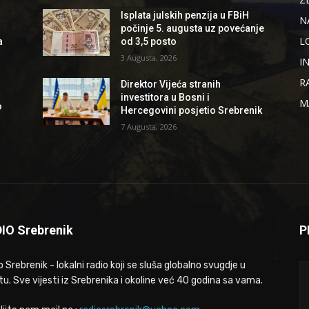
Isplata julskih penzija u FBiH
N
počinje 5. augusta uz povećanje
L
a
od 3,5 posto
3 Augusta, 2026
I
R
Direktor Vijeća stranih
investitora u Bosni i
M
o
Hercegovini posjetio Srebrenik
7 Augusta, 2026
IO Srebrenik
P
 Srebrenik - lokalni radio koji se sluša globalno svugdje u
tu. Sve vijesti iz Srebrenika i okoline već 40 godina sa vama.