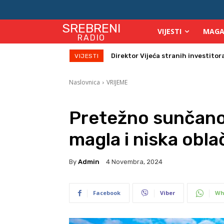
SREBRENI
VIJESTI
MAGA
RADIO
Zbog velikih vrućina povećan broj
VIJESTI
Naslovnica
VRIJEME
Pretežno sunčano 
magla i niska obl
By
Admin
4 Novembra, 2024
Facebook
Viber
Wh