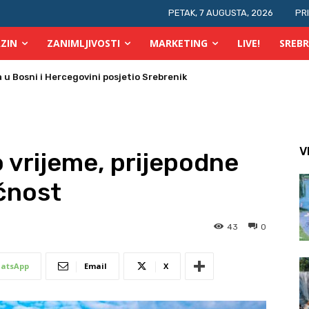
PETAK, 7 AUGUSTA, 2026
PR
ZIN
ZANIMLJIVOSTI
MARKETING
LIVE!
SREBR
 požara u TK
V
vrijeme, prijepodne
ačnost
43
0
atsApp
Email
X