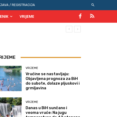
IJAVA / REGISTRACIJA
ENIK
VRIJEME
RIJEME
VRIJEME
Vrućine se nastavljaju:
Objavljena prognoza za BiH
do subote, dolaze pljuskovi i
grmljavina
VRIJEME
Danas u BiH sunčano i
veoma vruće: Na jugu