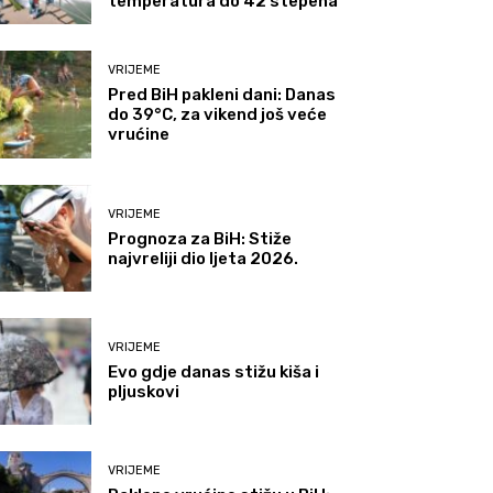
temperatura do 42 stepena
VRIJEME
Pred BiH pakleni dani: Danas
do 39°C, za vikend još veće
vrućine
VRIJEME
Prognoza za BiH: Stiže
najvreliji dio ljeta 2026.
VRIJEME
Evo gdje danas stižu kiša i
pljuskovi
VRIJEME