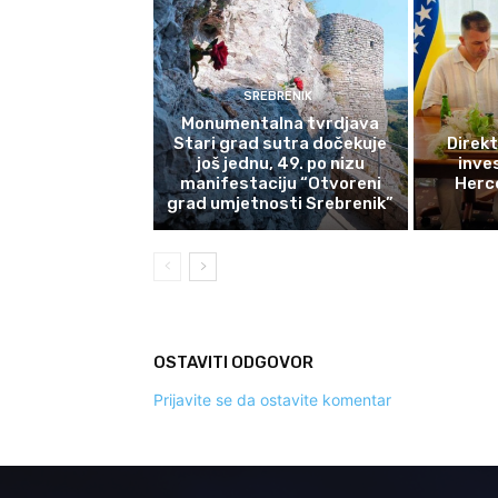
SREBRENIK
Monumentalna tvrdjava
Stari grad sutra dočekuje
Direkt
još jednu, 49. po nizu
inves
manifestaciju “Otvoreni
Herce
grad umjetnosti Srebrenik”
OSTAVITI ODGOVOR
Prijavite se da ostavite komentar