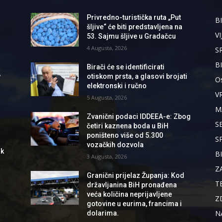
Privredno-turistička ruta „Put
BI
šljive“ će biti predstavljena na
VI
53. Sajmu šljive u Gradačcu
4 Augusta, 2026
S
B
Birači će se identificirati
,
otiskom prsta, a glasovi brojati
Os
elektronski i ručno
V
5 Augusta, 2026
M
Zvanični podaci IDDEEA-e: Zbog
S
četiri kaznena boda u BiH
poništeno više od 5.300
S
vozačkih dozvola
ik
B
3 Augusta, 2026
Z
Granični prijelaz Županja: Kod
T
državljanina BiH pronađena
veća količina neprijavljene
Z
gotovine u eurima, francima i
N
dolarima.