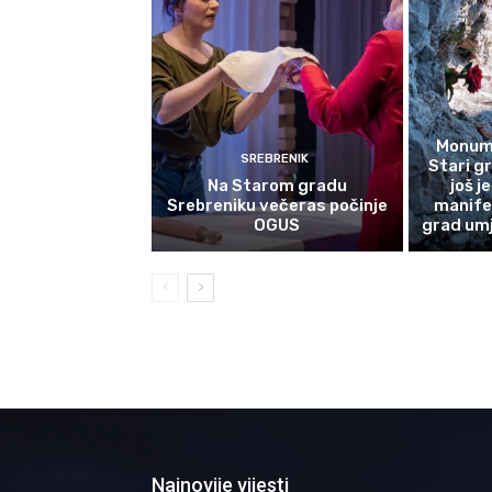
Monume
SREBRENIK
Stari g
Na Starom gradu
još j
Srebreniku večeras počinje
manife
OGUS
grad umj
Najnovije vijesti