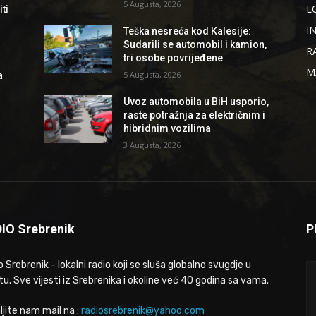
5 Augusta, 2026
L
ti
I
Teška nesreća kod Kalesije:
Sudarili se automobil i kamion,
R
tri osobe povrijeđene
M
5 Augusta, 2026
a
Uvoz automobila u BiH usporio,
raste potražnja za električnim i
hibridnim vozilima
3 Augusta, 2026
IO Srebrenik
P
 Srebrenik - lokalni radio koji se sluša globalno svugdje u
tu. Sve vijesti iz Srebrenika i okoline već 40 godina sa vama.
ljite nam mail na :
radiosrebrenik@yahoo.com