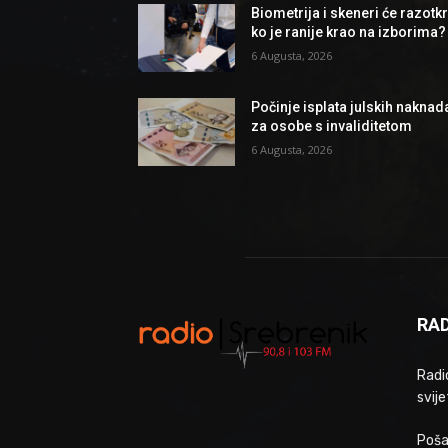
Biometrija i skeneri će razotkri
ko je ranije krao na izborima?
6 Augusta, 2026
Počinje isplata julskih naknad
za osobe s invaliditetom
6 Augusta, 2026
RAD
Radio
svije
Poša