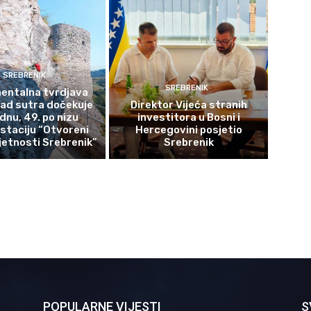
SREBRENIK
SREBRENIK
ntalna tvrdjava
rad sutra dočekuje
Direktor Vijeća stranih
ednu, 49. po nizu
investitora u Bosni i
staciju “Otvoreni
Hercegovini posjetio
etnosti Srebrenik”
Srebrenik
POPULARNE VIJESTI
S