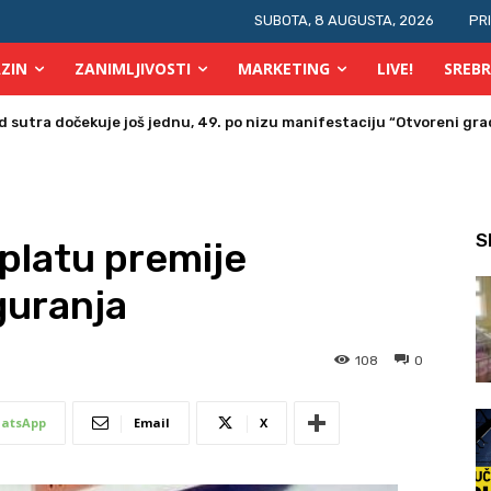
SUBOTA, 8 AUGUSTA, 2026
PR
ZIN
ZANIMLJIVOSTI
MARKETING
LIVE!
SREBR
tra dočekuje još jednu, 49. po nizu manifestaciju “Otvoreni grad 
a u Bosni i Hercegovini posjetio Srebrenik
S
platu premije
guranja
108
0
atsApp
Email
X