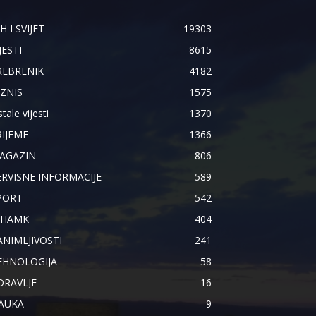
H I SVIJET
19303
JESTI
8615
REBRENIK
4182
IZNIS
1575
tale vijesti
1370
RIJEME
1366
AGAZIN
806
ERVISNE INFORMACIJE
589
PORT
542
IHAMK
404
ANIMLJIVOSTI
241
EHNOLOGIJA
58
DRAVLJE
16
AUKA
9