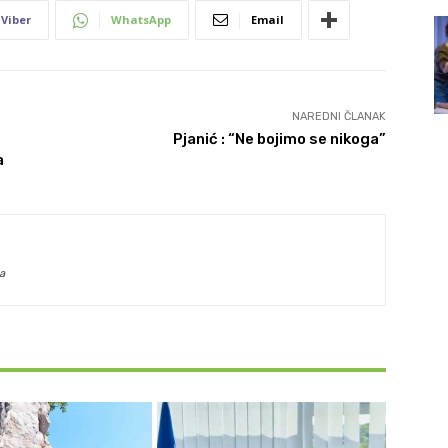
Viber
WhatsApp
Email
NAREDNI ČLANAK
Pjanić : “Ne bojimo se nikoga”
a
a