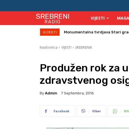
SREBRENI
VIJESTI
MAGA
RADIO
Monumentalna tvrdjava Stari grad su
Direktor Vijeća stranih investitor
VIJESTI
Naslovnica
VIJESTI
SREBRENIK
Produžen rok za u
zdravstvenog osi
By
Admin
7 Septembra, 2016
Facebook
Viber
Wh