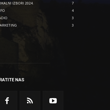
OKALNI IZBORI 2024.
7
NFO
4
ADIO
3
ARKETING
3
RATITE NAS