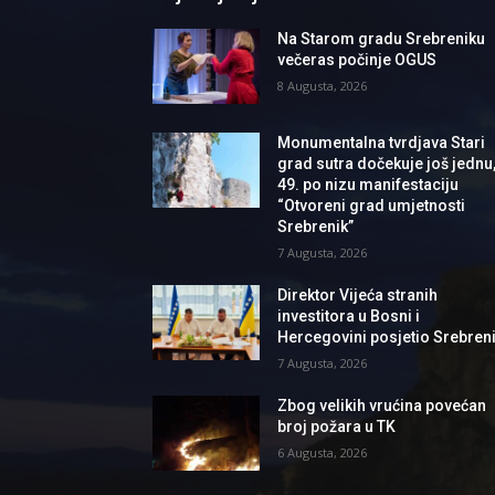
Na Starom gradu Srebreniku
večeras počinje OGUS
8 Augusta, 2026
Monumentalna tvrdjava Stari
grad sutra dočekuje još jednu
49. po nizu manifestaciju
“Otvoreni grad umjetnosti
Srebrenik”
7 Augusta, 2026
Direktor Vijeća stranih
investitora u Bosni i
Hercegovini posjetio Srebren
7 Augusta, 2026
Zbog velikih vrućina povećan
broj požara u TK
6 Augusta, 2026