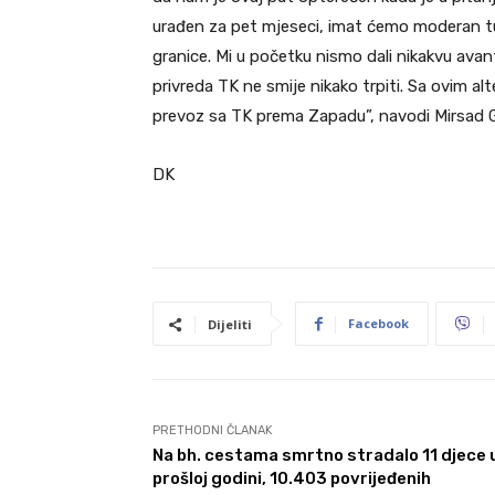
urađen za pet mjeseci, imat ćemo moderan tune
granice. Mi u početku nismo dali nikakvu avant
privreda TK ne smije nikako trpiti. Sa ovim a
prevoz sa TK prema Zapadu”, navodi Mirsad Gl
DK
Facebook
Dijeliti
PRETHODNI ČLANAK
Na bh. cestama smrtno stradalo 11 djece 
prošloj godini, 10.403 povrijeđenih