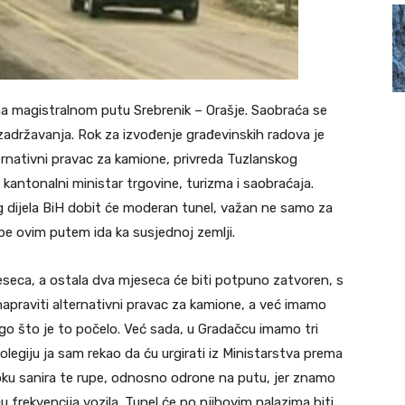
 na magistralnom putu Srebrenik – Orašje. Saobraća se
državanja. Rok za izvođenje građevinskih radova je
ernativni pravac za kamione, privreda Tuzlanskog
kantonalni ministar trgovine, turizma i saobraćaja.
g dijela BiH dobit će moderan tunel, važan ne samo za
 robe ovim putem ida ka susjednoj zemlji.
eseca, a ostala dva mjeseca će biti potpuno zatvoren, s
apraviti alternativni pravac za kamione, a već imamo
rago što je to počelo. Već sada, u Gradačcu imamo tri
egiju ja sam rekao da ću urgirati iz Ministarstva prema
 roku sanira te rupe, odnosno odrone na putu, jer znamo
 frekvencija vozila. Tunel će po njihovim nalazima biti