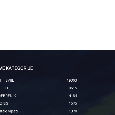
VE KATEGORIJE
H I SVIJET
19303
JESTI
8615
REBRENIK
4184
IZNIS
1575
tale vijesti
1370