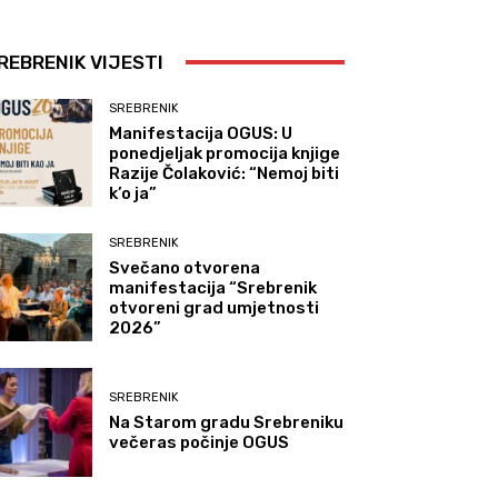
REBRENIK VIJESTI
SREBRENIK
Manifestacija OGUS: U
ponedjeljak promocija knjige
Razije Čolaković: “Nemoj biti
k’o ja”
SREBRENIK
Svečano otvorena
manifestacija “Srebrenik
otvoreni grad umjetnosti
2026”
SREBRENIK
Na Starom gradu Srebreniku
večeras počinje OGUS