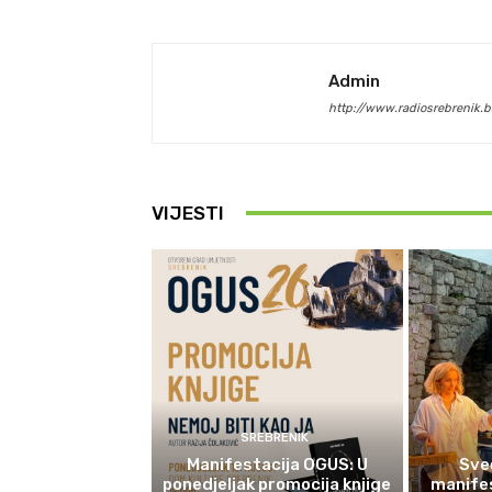
Admin
http://www.radiosrebrenik.b
VIJESTI
SREBRENIK
Manifestacija OGUS: U
Sve
ponedjeljak promocija knjige
manifes