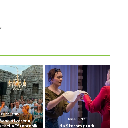
a
SREBRENIK
SREBRENIK
čano otvorena
tacija “Srebrenik
Na Starom gradu