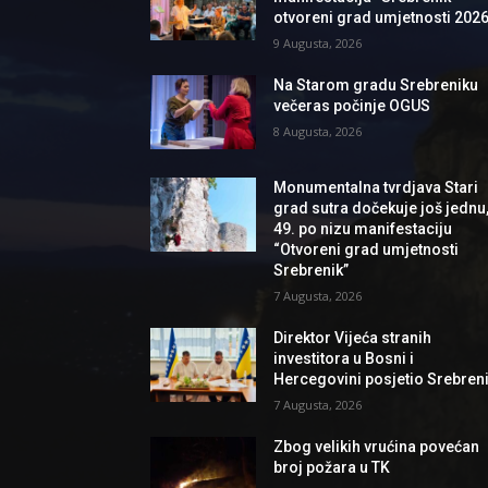
otvoreni grad umjetnosti 2026
9 Augusta, 2026
Na Starom gradu Srebreniku
večeras počinje OGUS
8 Augusta, 2026
Monumentalna tvrdjava Stari
grad sutra dočekuje još jednu
49. po nizu manifestaciju
“Otvoreni grad umjetnosti
Srebrenik”
7 Augusta, 2026
Direktor Vijeća stranih
investitora u Bosni i
Hercegovini posjetio Srebren
7 Augusta, 2026
Zbog velikih vrućina povećan
broj požara u TK