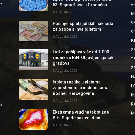
V
”
53. Sajmu šljive u Gradačcu
4 Augusta, 2026
M
S
Počinje isplata julskih naknada
za osobe s invaliditetom
S
6 Augusta, 2026
B
Z
Lidl zapošljava više od 1.000
,
radnika u BiH: Objavljen spisak
T
gradova
Z
3 Augusta, 2026
N
Isplata razlike u platama
L
zaposlenima u institucijama
Bosne i Hercegovine
I
5 Augusta, 2026
R
ik
Ekstremna vrućina tek stiže u
M
BiH: Slijede pakleni dani
4 Augusta, 2026