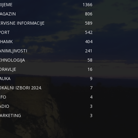
RIJEME
1366
AGAZIN
806
ERVISNE INFORMACIJE
589
PORT
542
IHAMK
404
ANIMLJIVOSTI
241
EHNOLOGIJA
58
DRAVLJE
16
AUKA
9
OKALNI IZBORI 2024.
7
NFO
4
ADIO
3
ARKETING
3