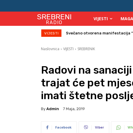
SREBRENI
VIJESTI
MAGA
RADIO
Na Starom gradu Srebreniku veče
VIJESTI
Naslovnica
VIJESTI
SREBRENIK
Radovi na sanacij
trajat će pet mjes
imati štetne poslj
By
Admin
7 Maja, 2019
Facebook
Viber
Wh