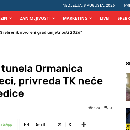
NEDJELJA, 9 AUGUSTA, 2026
PR
ZIN
ZANIMLJIVOSTI
MARKETING
LIVE!
SREBR
ras počinje OGUS
S
i tunela Ormanica
eci, privreda TK neće
edice
194
0
atsApp
Email
X