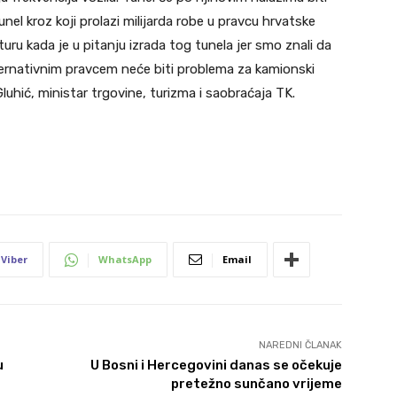
l kroz koji prolazi milijarda robe u pravcu hrvatske
uru kada je u pitanju izrada tog tunela jer smo znali da
lternativnim pravcem neće biti problema za kamionski
uhić, ministar trgovine, turizma i saobraćaja TK.
Viber
WhatsApp
Email
NAREDNI ČLANAK
u
U Bosni i Hercegovini danas se očekuje
pretežno sunčano vrijeme