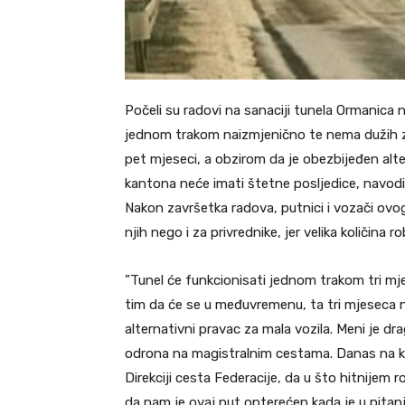
Počeli su radovi na sanaciji tunela Ormanica
jednom trakom naizmjenično te nema dužih za
pet mjeseci, a obzirom da je obezbijeđen alt
kantona neće imati štetne posljedice, navodi 
Nakon završetka radova, putnici i vozači ovo
njih nego i za privrednike, jer velika količina
”Tunel će funkcionisati jednom trakom tri mj
tim da će se u međuvremenu, ta tri mjeseca n
alternativni pravac za mala vozila. Meni je d
odrona na magistralnim cestama. Danas na kol
Direkciji cesta Federacije, da u što hitnijem
da nam je ovaj put opterećen kada je u pitanju