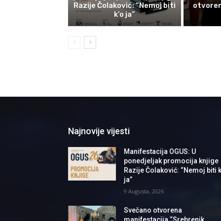
Razije Čolaković: “Nemoj biti
otvoren
k’o ja”
Najnovije vijesti
Manifestacija OGUS: U
ponedjeljak promocija knjige
Razije Čolaković: “Nemoj biti k
ja”
9 Augusta, 2026
Svečano otvorena
manifestacija “Srebrenik