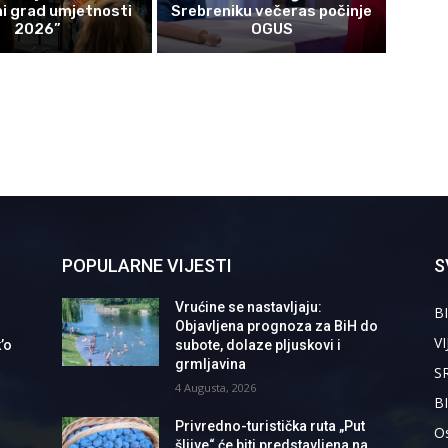
i grad umjetnosti
Srebreniku večeras počinje
2026”
OGUS
POPULARNE VIJESTI
S
Vrućine se nastavljaju:
BI
Objavljena prognoza za BiH do
VI
’o
subote, dolaze pljuskovi i
grmljavina
S
4 Augusta, 2026
B
Privredno-turistička ruta „Put
Os
šljive“ će biti predstavljena na