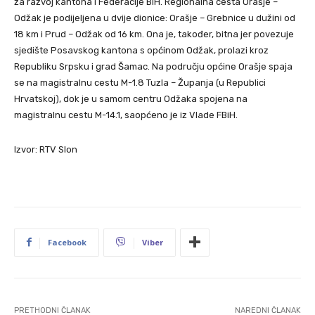
za razvoj kantona i Federacije BiH. Regionalna cesta Orašje –
Odžak je podijeljena u dvije dionice: Orašje – Grebnice u dužini od
18 km i Prud – Odžak od 16 km. Ona je, također, bitna jer povezuje
sjedište Posavskog kantona s općinom Odžak, prolazi kroz
Republiku Srpsku i grad Šamac. Na području općine Orašje spaja
se na magistralnu cestu M-1.8 Tuzla – Županja (u Republici
Hrvatskoj), dok je u samom centru Odžaka spojena na
magistralnu cestu M-14.1, saopćeno je iz Vlade FBiH.
Izvor: RTV Slon
Facebook
Viber
PRETHODNI ČLANAK
NAREDNI ČLANAK