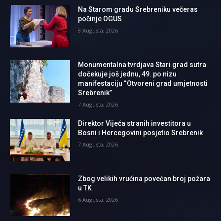
Na Starom gradu Srebreniku večeras
počinje OGUS
8 Augusta, 2026
Monumentalna tvrdjava Stari grad sutra
dočekuje još jednu, 49. po nizu
manifestaciju “Otvoreni grad umjetnosti
Srebrenik”
7 Augusta, 2026
Direktor Vijeća stranih investitora u
Bosni i Hercegovini posjetio Srebrenik
7 Augusta, 2026
Zbog velikih vrućina povećan broj požara
u TK
6 Augusta, 2026