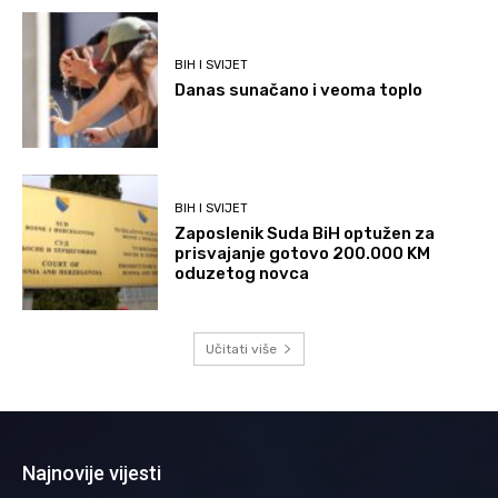
BIH I SVIJET
Danas sunačano i veoma toplo
BIH I SVIJET
Zaposlenik Suda BiH optužen za
prisvajanje gotovo 200.000 KM
oduzetog novca
Učitati više
Najnovije vijesti