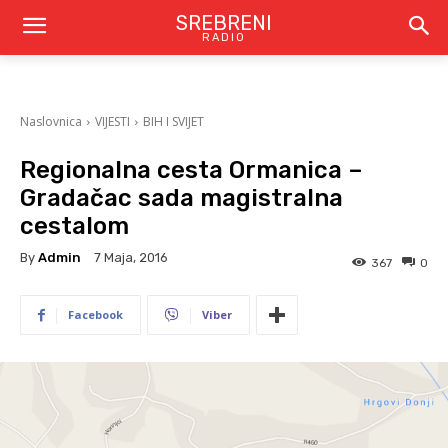
SREBRENI
RADIO
Naslovnica
VIJESTI
BIH I SVIJET
Regionalna cesta Ormanica –
Gradačac sada magistralna
cestalom
By
Admin
7 Maja, 2016
367
0
Facebook
Viber