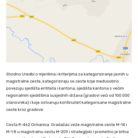
Shodno Uredbi o mjerilima i kriterijima za kategoriziranje javnih u
magistralne ceste, kategoriziraju se ceste koje međusobno
povezuju sjedišta entiteta i kantona, sjedišta kantona s većim
regionalnim sjedištima susjednih država (gradovi veći od 100.000
stanovnika) i koje ostvaruju kontinuitet kategorisane magistralne
ceste kroz gradove.
Cesta R-462 Ormanica ­ Gradačac veže magistralne ceste M-14 i
M-1.8 u magistralnu cestu M-209 i strategijski i prometno je bitna