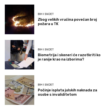
BIH I SVIJET
Zbog velikih vrućina povećan broj
požara u TK
BIH I SVIJET
Biometrija i skeneri će razotkriti ko
je ranije krao na izborima?
BIH I SVIJET
Počinje isplata julskih naknada za
osobe s invaliditetom