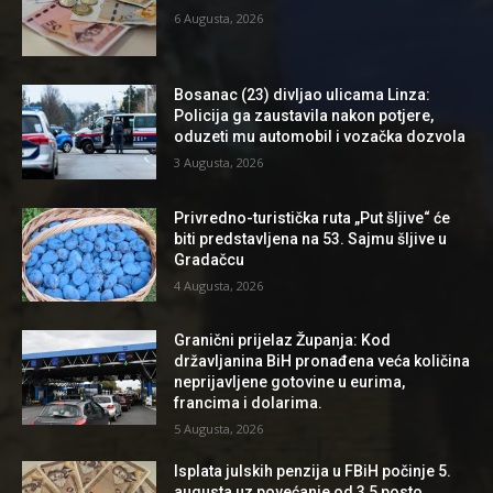
6 Augusta, 2026
Bosanac (23) divljao ulicama Linza:
Policija ga zaustavila nakon potjere,
oduzeti mu automobil i vozačka dozvola
3 Augusta, 2026
Privredno-turistička ruta „Put šljive“ će
biti predstavljena na 53. Sajmu šljive u
Gradačcu
4 Augusta, 2026
Granični prijelaz Županja: Kod
državljanina BiH pronađena veća količina
neprijavljene gotovine u eurima,
francima i dolarima.
5 Augusta, 2026
Isplata julskih penzija u FBiH počinje 5.
augusta uz povećanje od 3,5 posto