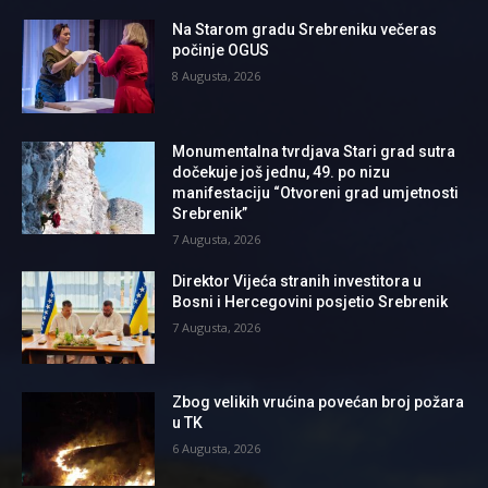
Na Starom gradu Srebreniku večeras
počinje OGUS
8 Augusta, 2026
Monumentalna tvrdjava Stari grad sutra
dočekuje još jednu, 49. po nizu
manifestaciju “Otvoreni grad umjetnosti
Srebrenik”
7 Augusta, 2026
Direktor Vijeća stranih investitora u
Bosni i Hercegovini posjetio Srebrenik
7 Augusta, 2026
Zbog velikih vrućina povećan broj požara
u TK
6 Augusta, 2026