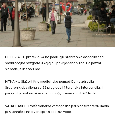
POLICIJA – U protekla 24 na području Srebrenika dogodila se 1
saobraćajna nezgoda u kojoj su povrijeđena 2 lica. Po potrazi,
slobode je lišeno 1 lice.
HITNA – U Službi hitne medicinske pomoći Doma zdravlja
Srebrenik obavljena su 62 pregleda i 1 terenska intervencija, 1
pacijent je, nakon ukazane pomoći, prevezen u UKC Tuzla.
VATROGASCI – Profesionalna vatrogasna jedinica Srebrenik imala
je 3 tehničke intervencije na dostavi vode.