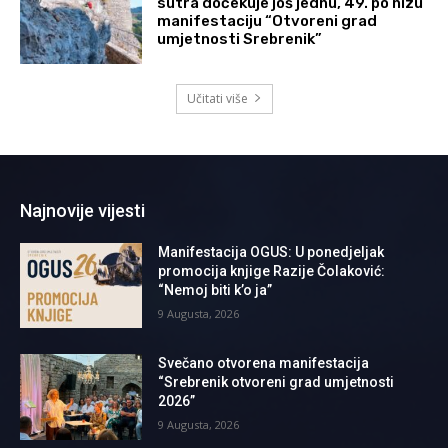
sutra dočekuje još jednu, 49. po nizu
manifestaciju “Otvoreni grad
umjetnosti Srebrenik”
Učitati više
Najnovije vijesti
Manifestacija OGUS: U ponedjeljak
promocija knjige Razije Čolaković:
“Nemoj biti k’o ja”
9 Augusta, 2026
Svečano otvorena manifestacija
“Srebrenik otvoreni grad umjetnosti
2026”
9 Augusta, 2026