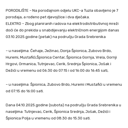
PORODILIŠTE – Na porođajnom odjelu UKC-a Tuzla obavljeno je 7
porođaja, a rođeno pet djevojčice i dva dječaka.
ELEKTRO – Zbog planiranih radova na elektrodistributivnoj mreži
doći će do prekida u snabdijevanju električnom energijom danas
03.10.2025.godine (petak) na području Grada Srebrenika
– u naseljima: Ćehaje, Ježinac, Donja Špionica, Zubovo Brdo,
Huremi, Mustafići,Špionica Centar, Špionica Gornja, Vrela, Gornji
Hrgovi, Ormanica, Tutnjevac, Cerik, Srednja Špionica, Jošak i
Dežići u vremenu od 06:30 do 07:15 i od 16:00 do 16:45 sati,
– u naseljima: Špionica, Zubovo Brdo, Huremi i Mustafići u vremenu
od 07:15 do 16:00 sati.
Dana 04.10.2025.godine (subota) na području Grada Srebrenika u
naseljima: Tutnjevac, Cerik, Špionica Srednja, Jošak, Dežići i
Špionica Polja u vremenu od 08:30 do 15:30 sati.