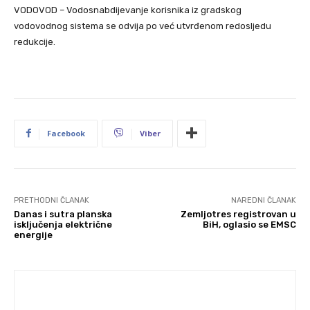
VODOVOD – Vodosnabdijevanje korisnika iz gradskog
vodovodnog sistema se odvija po već utvrđenom redosljedu
redukcije.
Facebook
Viber
PRETHODNI ČLANAK
NAREDNI ČLANAK
Danas i sutra planska
Zemljotres registrovan u
isključenja električne
BiH, oglasio se EMSC
energije