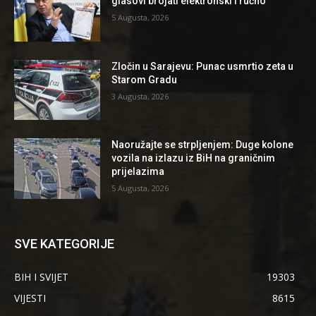
glasovi brojati elektronski i ručno
5 Augusta, 2026
Zločin u Sarajevu: Punac usmrtio zeta u
Starom Gradu
3 Augusta, 2026
Naoružajte se strpljenjem: Duge kolone
vozila na izlazu iz BiH na graničnim
prijelazima
5 Augusta, 2026
SVE KATEGORIJE
BIH I SVIJET
19303
VIJESTI
8615