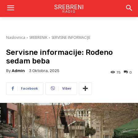
SREBRENI
RADIO
Naslovnica
SREBRENIK
SERVISNE INFORMACIJE
Servisne informacije: Rođeno
sedam beba
By
Admin
3 Oktobra, 2025
75
0
Facebook
Viber