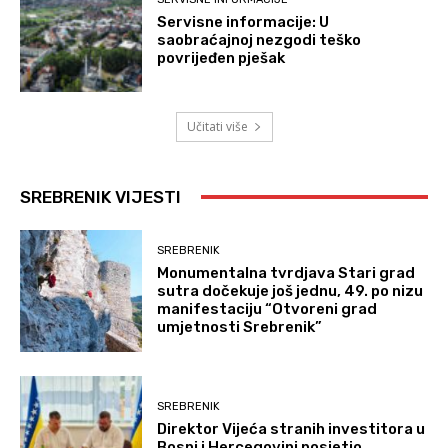
Servisne informacije: U
saobraćajnoj nezgodi teško
povrijeđen pješak
Učitati više
SREBRENIK VIJESTI
SREBRENIK
Monumentalna tvrdjava Stari grad
sutra dočekuje još jednu, 49. po nizu
manifestaciju “Otvoreni grad
umjetnosti Srebrenik”
SREBRENIK
Direktor Vijeća stranih investitora u
Bosni i Hercegovini posjetio