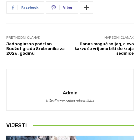
Facebook
Viber
PRETHODNI ČLANAK
NAREDNI ČLANAK
Jednoglasno podržan
Danas moguć snijeg, a evo
Budžet grada Srebrenika za
kakvo će vrijeme biti do kraja
2026. godinu
sedmice
Admin
http://www.radiosrebrenik.ba
VIJESTI