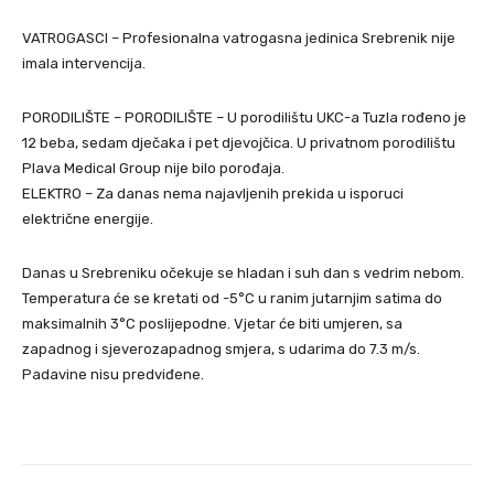
VATROGASCI – Profesionalna vatrogasna jedinica Srebrenik nije
imala intervencija.
PORODILIŠTE – PORODILIŠTE – U porodilištu UKC-a Tuzla rođeno je
12 beba, sedam dječaka i pet djevojčica. U privatnom porodilištu
Plava Medical Group nije bilo porođaja.
ELEKTRO – Za danas nema najavljenih prekida u isporuci
električne energije.
Danas u Srebreniku očekuje se hladan i suh dan s vedrim nebom.
Temperatura će se kretati od -5°C u ranim jutarnjim satima do
maksimalnih 3°C poslijepodne. Vjetar će biti umjeren, sa
zapadnog i sjeverozapadnog smjera, s udarima do 7.3 m/s.
Padavine nisu predviđene.