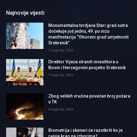
Najnovije vijesti
Monumentalna tvrdjava Stari grad sutra
dočekuje još jednu, 49. po nizu
manifestaciju “Otvoreni grad umjetnosti
Srebrenik”
7 Augusta, 2026
Direktor Vijeća stranih investitora u
Bosni i Hercegovini posjetio Srebrenik
7 Augusta, 2026
Zbog velikih vrućina povećan broj požara
u TK
6 Augusta, 2026
Biometrija i skeneri će razotkriti ko je
ranije krao na izborima?