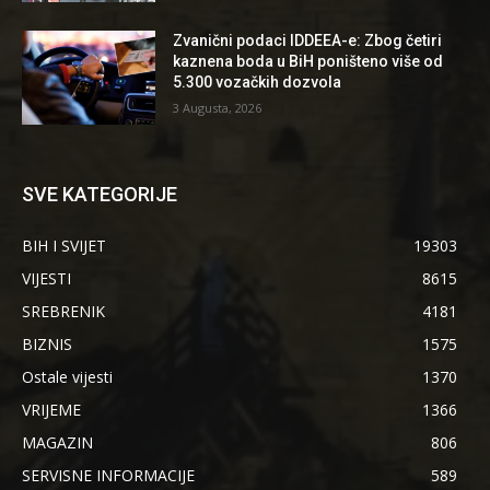
Zvanični podaci IDDEEA-e: Zbog četiri
kaznena boda u BiH poništeno više od
5.300 vozačkih dozvola
3 Augusta, 2026
SVE KATEGORIJE
BIH I SVIJET
19303
VIJESTI
8615
SREBRENIK
4181
BIZNIS
1575
Ostale vijesti
1370
VRIJEME
1366
MAGAZIN
806
SERVISNE INFORMACIJE
589