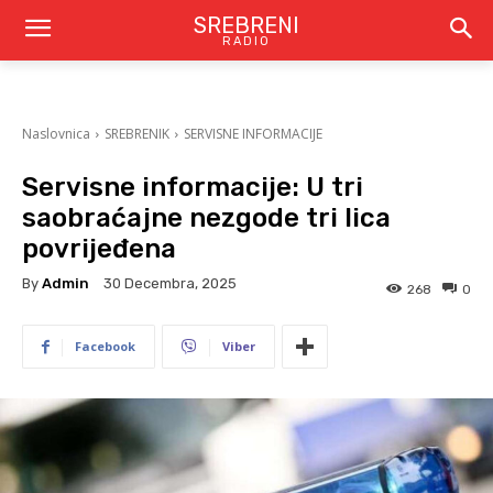
SREBRENI
RADIO
Naslovnica
SREBRENIK
SERVISNE INFORMACIJE
Servisne informacije: U tri
saobraćajne nezgode tri lica
povrijeđena
By
Admin
30 Decembra, 2025
268
0
Facebook
Viber