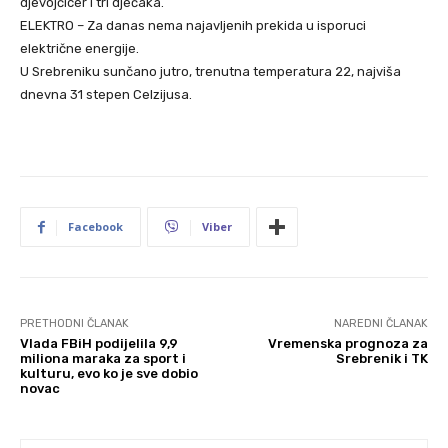
djevojčicer i tri dječaka.
ELEKTRO – Za danas nema najavljenih prekida u isporuci
električne energije.
U Srebreniku sunčano jutro, trenutna temperatura 22, najviša
dnevna 31 stepen Celzijusa.
Facebook
Viber
PRETHODNI ČLANAK
NAREDNI ČLANAK
Vlada FBiH podijelila 9,9
Vremenska prognoza za
miliona maraka za sport i
Srebrenik i TK
kulturu, evo ko je sve dobio
novac