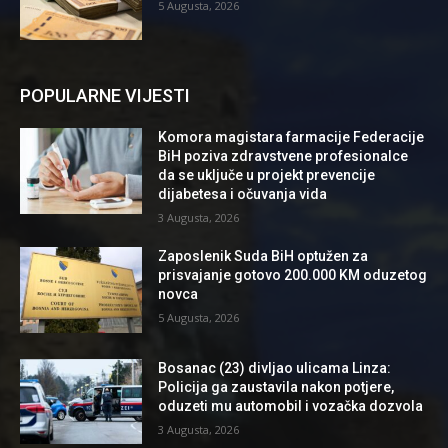
5 Augusta, 2026
POPULARNE VIJESTI
Komora magistara farmacije Federacije
BiH poziva zdravstvene profesionalce
da se uključe u projekt prevencije
dijabetesa i očuvanja vida
3 Augusta, 2026
Zaposlenik Suda BiH optužen za
prisvajanje gotovo 200.000 KM oduzetog
novca
5 Augusta, 2026
Bosanac (23) divljao ulicama Linza:
Policija ga zaustavila nakon potjere,
oduzeti mu automobil i vozačka dozvola
3 Augusta, 2026