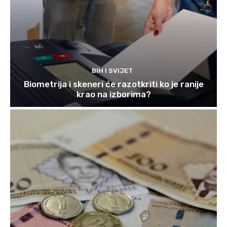
BIH I SVIJET
Biometrija i skeneri će razotkriti ko je ranije
krao na izborima?