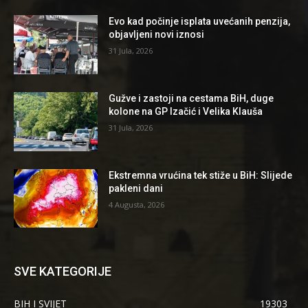
Evo kad počinje isplata uvećanih penzija,
objavljeni novi iznosi
31 Jula, 2026
Gužve i zastoji na cestama BiH, duge
kolone na GP Izačić i Velika Klauša
31 Jula, 2026
Ekstremna vrućina tek stiže u BiH: Slijede
pakleni dani
4 Augusta, 2026
SVE KATEGORIJE
BIH I SVIJET
19303