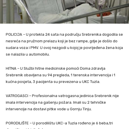
POLICIJA – U protekla 24 sata na području Srebrenika dogodila se
nesreća na pružnom prelazu koji je bez rampe, gdje je došlo do
sudara voza i PMV. U ovoj nezgodi u kojoj je povrijeđena žena koja
se nalazila u automobilu.
HITNA – U Službi hitne medicinske pomoći Doma zdravlja
Srebrenik obavljena su 94 pregleda, 1 terenska intervencija i 1
kućna posjeta, 3 pacijenta su prevezena u UKC Tuzla.
VATROGASCI – Profesionalna vatrogasna jedinica Srebrenik nije
imala intervencija na gašenju požara. Imali su 2 tehničke
intervencije na dostavi pitke vode u Gornju Tinju.
PORODILIŠTE – U porodilištu UKC-a Tuzla rođeno je 6 beba,tri