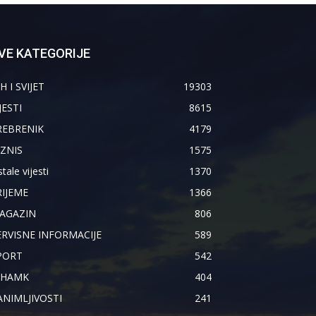
VE KATEGORIJE
H I SVIJET
19303
JESTI
8615
REBRENIK
4179
IZNIS
1575
tale vijesti
1370
RIJEME
1366
AGAZIN
806
ERVISNE INFORMACIJE
589
PORT
542
IHAMK
404
ANIMLJIVOSTI
241