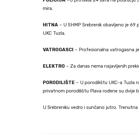
POLICIJA
–U protekla 24 sata na području Sr
mira.
HITNA
– U SHMP Srebrenik obavljeno je 69 pr
UKC Tuzla.
VATROGASCI
– Profesionalna vatrogasna jedi
ELEKTRO
– Za danas nema najavljenih prekida
PORODILIŠTE
– U porodilištu UKC-a Tuzla ro
privatnom porodilištu Plava rođene su dvije b
U Srebreniku vedro i sunčano jutro. Trenutna