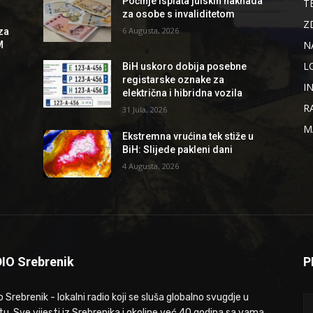
Počinje isplata julskih naknada
T
za osobe s invaliditetom
Z
6 Augusta, 2026
za
N
M
L
BiH uskoro dobija posebne
registarske oznake za
I
električna i hibridna vozila
R
31 Jula, 2026
M
Ekstremna vrućina tek stiže u
BiH: Slijede pakleni dani
4 Augusta, 2026
IO Srebrenik
P
 Srebrenik - lokalni radio koji se sluša globalno svugdje u
tu. Sve vijesti iz Srebrenika i okoline već 40 godina sa vama.