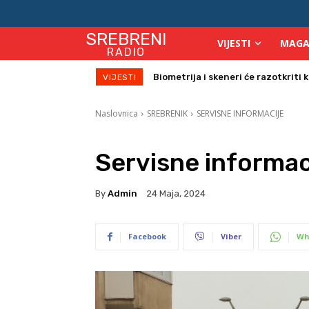
SREBRENI
VIJESTI
MAGA
RADIO
Biometrija i skeneri će razotkriti ko 
Počinje isplata julskih naknada za
VIJESTI
Naslovnica
SREBRENIK
SERVISNE INFORMACIJE
Servisne informac
By
Admin
24 Maja, 2024
Facebook
Viber
Wh