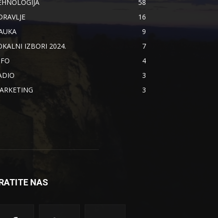
EHNOLOGIJA
58
DRAVLJE
16
AUKA
9
OKALNI IZBORI 2024.
7
NFO
4
ADIO
3
ARKETING
3
RATITE NAS