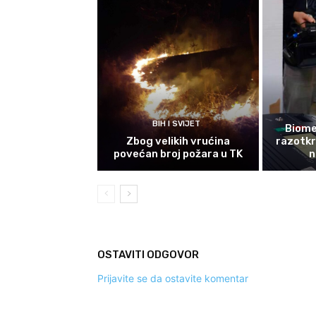
BIH I SVIJET
Biomet
Zbog velikih vrućina
razotkri
povećan broj požara u TK
n
OSTAVITI ODGOVOR
Prijavite se da ostavite komentar