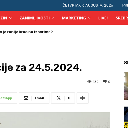
ČETVRTAK, 6 AUGUSTA, 2026
PR
ZIN
ZANIMLJIVOSTI
MARKETING
LIVE!
SREBR
je ranije krao na izborima?
 osobe s invaliditetom
S
ije za 24.5.2024.
132
0
atsApp
Email
X