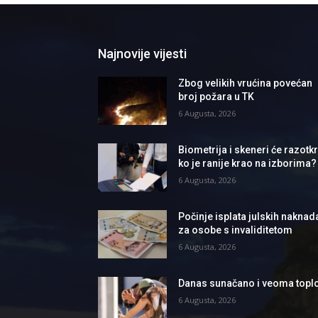
Najnovije vijesti
Zbog velikih vrućina povećan
broj požara u TK
6 Augusta, 2026
Biometrija i skeneri će razotkri
ko je ranije krao na izborima?
6 Augusta, 2026
Počinje isplata julskih naknad
za osobe s invaliditetom
6 Augusta, 2026
Danas sunačano i veoma topl
6 Augusta, 2026