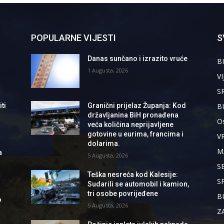
POPULARNE VIJESTI
S
Danas sunčano i izrazito vruće
BI
1 Augusta, 2026
VI
S
B
ti
Granični prijelaz Županja: Kod
državljanina BiH pronađena
Os
veća količina neprijavljene
gotovine u eurima, francima i
V
dolarima.
M
a
5 Augusta, 2026
S
Teška nesreća kod Kalesije:
S
Sudarili se automobil i kamion,
tri osobe povrijeđene
B
o
5 Augusta, 2026
Z