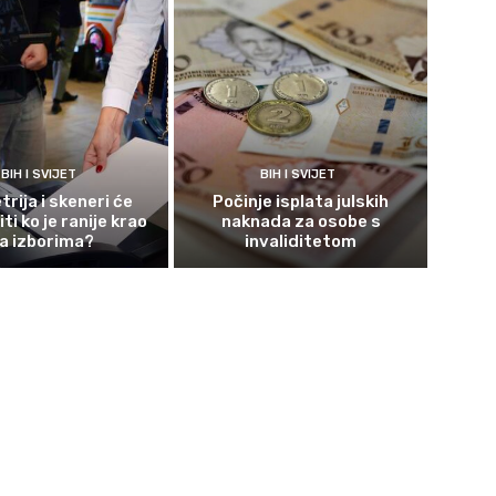
BIH I SVIJET
BIH I SVIJET
rija i skeneri će
Počinje isplata julskih
ti ko je ranije krao
naknada za osobe s
a izborima?
invaliditetom