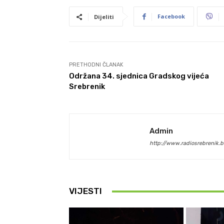
Facebook
Dijeliti
PRETHODNI ČLANAK
Održana 34. sjednica Gradskog vijeća
Srebrenik
Admin
http://www.radiosrebrenik.b
VIJESTI