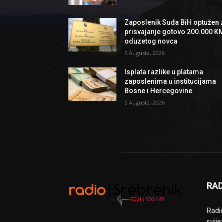
Zaposlenik Suda BiH optužen 
prisvajanje gotovo 200.000 K
oduzetog novca
5 Augusta, 2026
Isplata razlike u platama
zaposlenima u institucijama
Bosne i Hercegovine
5 Augusta, 2026
RAD
Radio
svije