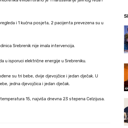
ebrenika evidentirano je 1 narušavanje javnog reda i
S
egleda i 1 kućna posjeta, 2 pacijenta prevezena su u
nica Srebrenik nije imala intervencija.
 u isporuci električne energije u Srebreniku.
đene su tri bebe, dvije djevojčice i jedan dječak. U
ebe, jedna djevojčica i jedan dječak.
 temperatura 15, najviša dnevna 23 stepena Celzijusa.