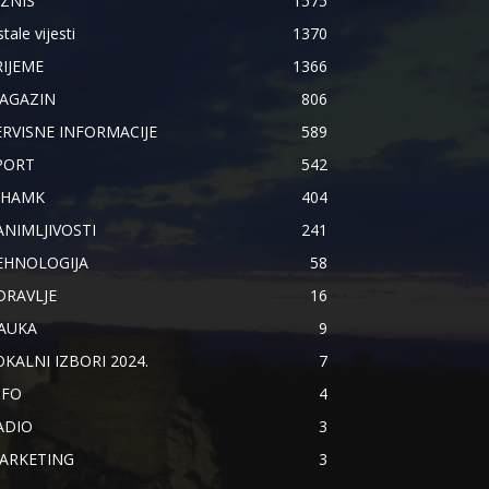
IZNIS
1575
tale vijesti
1370
RIJEME
1366
AGAZIN
806
ERVISNE INFORMACIJE
589
PORT
542
IHAMK
404
ANIMLJIVOSTI
241
EHNOLOGIJA
58
DRAVLJE
16
AUKA
9
OKALNI IZBORI 2024.
7
NFO
4
ADIO
3
ARKETING
3