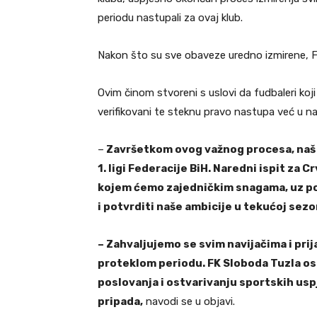
periodu nastupali za ovaj klub.
Nakon što su sve obaveze uredno izmirene, FIF
Ovim činom stvoreni s uslovi da fudbaleri koji
verifikovani te steknu pravo nastupa već u n
–
Završetkom ovog važnog procesa, naš k
1. ligi Federacije BiH. Naredni ispit za 
kojem ćemo zajedničkim snagama, uz pod
i potvrditi naše ambicije u tekućoj sezo
– Zahvaljujemo se svim navijačima i prij
proteklom periodu. FK Sloboda Tuzla ost
poslovanja i ostvarivanju sportskih uspj
pripada,
navodi se u objavi.