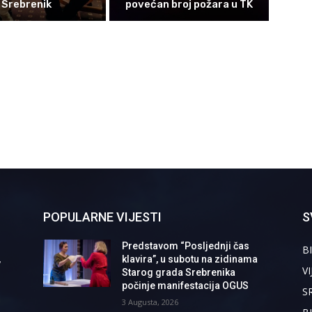
Srebrenik
povećan broj požara u TK
POPULARNE VIJESTI
S
Predstavom “Posljednji čas
BI
,
klavira”, u subotu na zidinama
VI
Starog grada Srebrenika
počinje manifestacija OGUS
S
3 Augusta, 2026