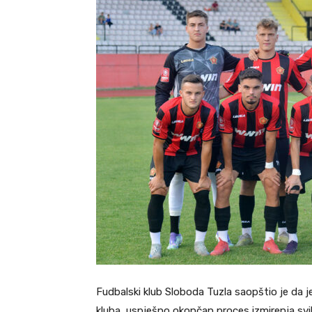
Fudbalski klub Sloboda Tuzla saopštio je da je
kluba, uspješno okončan proces izmirenja sv