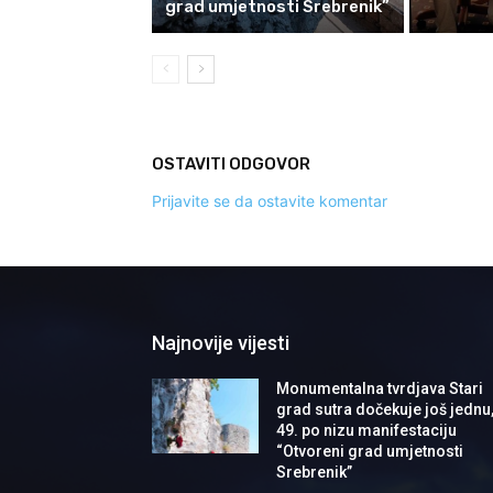
grad umjetnosti Srebrenik”
OSTAVITI ODGOVOR
Prijavite se da ostavite komentar
Najnovije vijesti
Monumentalna tvrdjava Stari
grad sutra dočekuje još jednu
49. po nizu manifestaciju
“Otvoreni grad umjetnosti
Srebrenik”