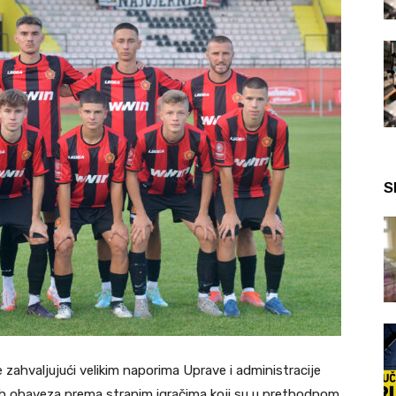
S
 zahvaljujući velikim naporima Uprave i administracije
ih obaveza prema stranim igračima koji su u prethodnom