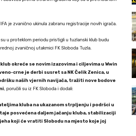
A je zvanično ukinula zabranu registracije novih igrača.
 su u proteklom periodu pristigli u tuzlanski klub budu
arednoj zvaničnoj utakmici FK Sloboda Tuzla.
lub okreće se novim izazovima i ciljevima u Wwin
Crveno-crne je derbi susret sa NK Čelik Zenica, u
ršku naših vjernih navijača, tražiti nove bodove
ni
, poručili su iz FK Sloboda i dodali:
ateljima kluba na ukazanom strpljenju i podršci u
aje posvećena daljem jačanju kluba, stabilizaciji
eha koji će vratiti Slobodu na mjesto koje joj