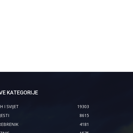
VE KATEGORIJE
H I SVIJET
19303
JESTI
8615
REBRENIK
4181