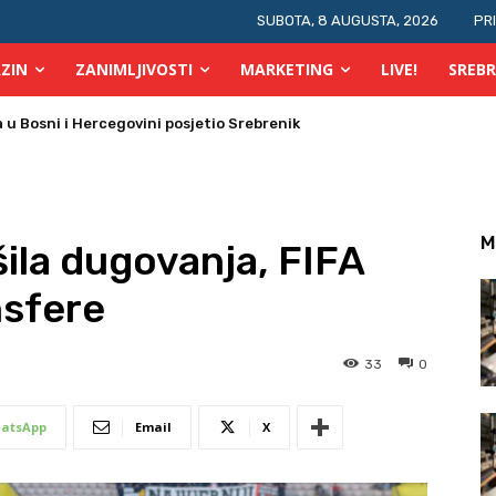
SUBOTA, 8 AUGUSTA, 2026
PR
ZIN
ZANIMLJIVOSTI
MARKETING
LIVE!
SREBR
 Bosni i Hercegovini posjetio Srebrenik
 požara u TK
M
šila dugovanja, FIFA
nsfere
33
0
atsApp
Email
X