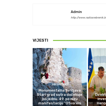
Admin
http://www.radiosrebrenik.b
VIJESTI
SREBRENIK
Monumentalna tvrdjava
Stari grad sutra dočekuje
Direkt
još jednu, 49. po nizu
inves
manifestaciju “Otvoreni
Herce