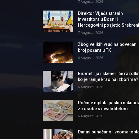
7 Augusta, 2026
Direktor Vijeća stranih
investitora u Bosni i
Hercegovini posjetio Srebren
7 Augusta, 2026
Zbog velikih vrućina povećan
broj požara u TK
6 Augusta, 2026
Biometrija i skeneri će razotkri
ko je ranije krao na izborima?
6 Augusta, 2026
Počinje isplata julskih naknad
za osobe s invaliditetom
6 Augusta, 2026
Danas sunačano i veoma topl