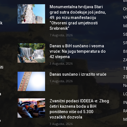
B
Monumentalna tvrdjava Stari
Os
grad sutra dočekuje još jednu,
V
49. po nizu manifestaciju
ik
“Otvoreni grad umjetnosti
M
Srebrenik”
S
7 Augusta, 2026
S
Danas u BiH sunčano i veoma
B
vruće: Na jugu temperatura do
42 stepena
Z
3 Augusta, 2026
ti
T
Danas sunčano i izrazito vruće
Z
1 Augusta, 2026
N
L
a
Zvanični podaci IDDEEA-e: Zbog
I
četiri kaznena boda u BiH
R
poništeno više od 5.300
vozačkih dozvola
M
o
3 Augusta, 2026