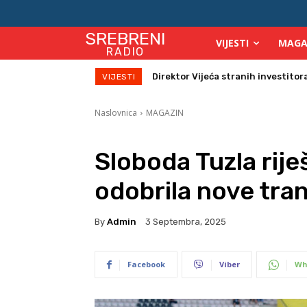
SREBRENI
VIJESTI
MAGA
RADIO
Direktor Vijeća stranih investitora u
Zbog velikih vrućina povećan broj
VIJESTI
Naslovnica
MAGAZIN
Sloboda Tuzla rije
odobrila nove tra
By
Admin
3 Septembra, 2025
Facebook
Viber
Wh