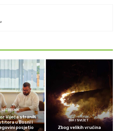
a
SREBRENIK
or Vijeća stranih
BIH I SVIJET
titora u Bosni i
govini posjetio
Zbog velikih vrućina