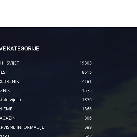
VE KATEGORIJE
H I SVIJET
19303
JESTI
8615
REBRENIK
4181
IZNIS
1575
tale vijesti
1370
RIJEME
1366
AGAZIN
806
ERVISNE INFORMACIJE
589
PORT
542