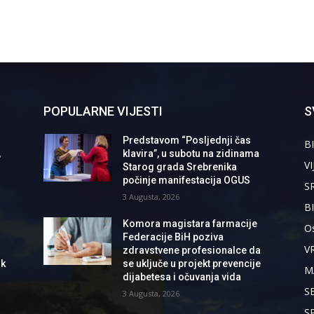
POPULARNE VIJESTI
S
Predstavom “Posljednji čas
BI
,
klavira”, u subotu na zidinama
VI
Starog grada Srebrenika
počinje manifestacija OGUS
S
3 Augusta, 2026
B
Komora magistara farmacije
Os
Federacije BiH poziva
V
zdravstvene profesionalce da
ik
se uključe u projekt prevencije
M
dijabetesa i očuvanja vida
S
3 Augusta, 2026
S