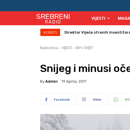
SREBRENI
VIJESTI
MAGA
RADIO
Direktor Vijeća stranih investitora 
Zbog velikih vrućina povećan broj
VIJESTI
Naslovnica
VIJESTI
BIH I SVIJET
Snijeg i minusi oč
By
Admin
19 Aprila, 2017
Facebook
Viber
Wh