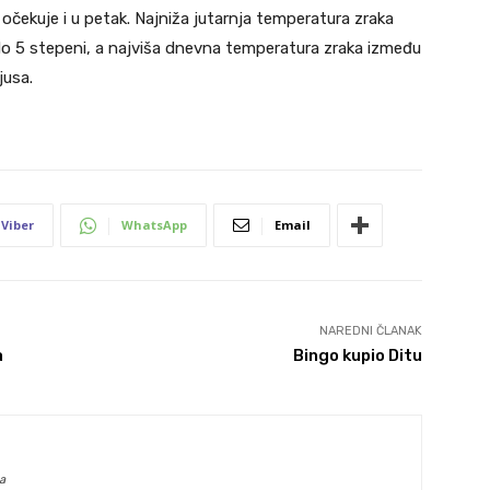
očekuje i u petak. Najniža jutarnja temperatura zraka
do 5 stepeni, a najviša dnevna temperatura zraka između
jusa.
Viber
WhatsApp
Email
NAREDNI ČLANAK
a
Bingo kupio Ditu
a