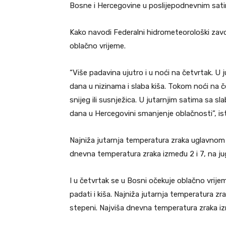
Bosne i Hercegovine u poslijepodnevnim sati
Kako navodi Federalni hidrometeorološki zav
oblačno vrijeme.
“Više padavina ujutro i u noći na četvrtak. U 
dana u nizinama i slaba kiša. Tokom noći na
snijeg ili susnježica. U jutarnjim satima sa s
dana u Hercegovini smanjenje oblačnosti”, is
Najniža jutarnja temperatura zraka uglavnom i
dnevna temperatura zraka između 2 i 7, na jug
I u četvrtak se u Bosni očekuje oblačno vrije
padati i kiša. Najniža jutarnja temperatura zr
stepeni. Najviša dnevna temperatura zraka izm