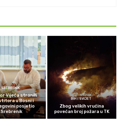
SREBRENIK
or Vijeća stranih
BIH I SVIJET
titora u Bosni i
govini posjetio
Zbog velikih vrućina
Srebrenik
povećan broj požara u TK