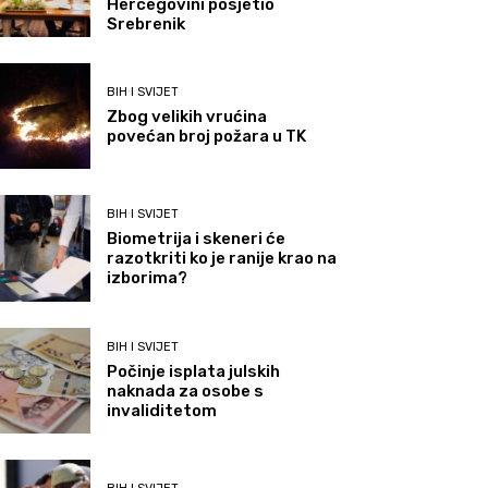
Hercegovini posjetio
Srebrenik
BIH I SVIJET
Zbog velikih vrućina
povećan broj požara u TK
BIH I SVIJET
Biometrija i skeneri će
razotkriti ko je ranije krao na
izborima?
BIH I SVIJET
Počinje isplata julskih
naknada za osobe s
invaliditetom