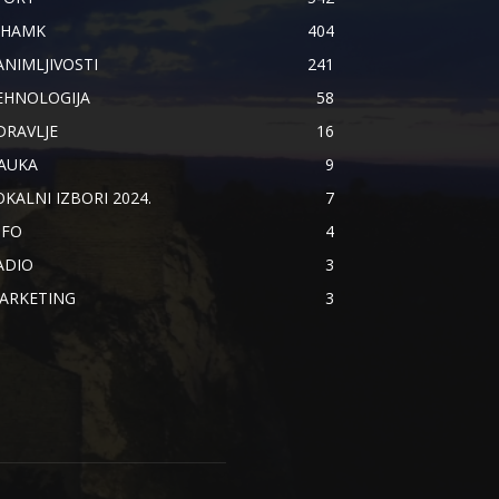
IHAMK
404
ANIMLJIVOSTI
241
EHNOLOGIJA
58
DRAVLJE
16
AUKA
9
OKALNI IZBORI 2024.
7
NFO
4
ADIO
3
ARKETING
3