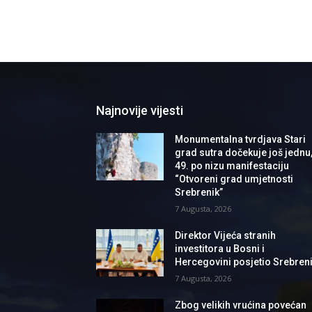
Najnovije vijesti
Monumentalna tvrdjava Stari
grad sutra dočekuje još jednu
49. po nizu manifestaciju
“Otvoreni grad umjetnosti
Srebrenik”
7 Augusta, 2026
Direktor Vijeća stranih
investitora u Bosni i
Hercegovini posjetio Srebren
7 Augusta, 2026
Zbog velikih vrućina povećan