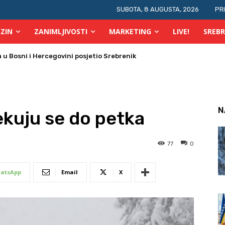
SUBOTA, 8 AUGUSTA, 2026
PR
ZIN
ZANIMLJIVOSTI
MARKETING
LIVE!
SREBR
u Bosni i Hercegovini posjetio Srebrenik
 požara u TK
N
ekuju se do petka
77
0
atsApp
Email
X