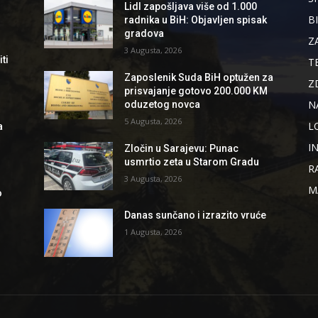
Lidl zapošljava više od 1.000
B
radnika u BiH: Objavljen spisak
gradova
Z
3 Augusta, 2026
ti
T
Zaposlenik Suda BiH optužen za
Z
prisvajanje gotovo 200.000 KM
N
oduzetog novca
5 Augusta, 2026
L
a
I
Zločin u Sarajevu: Punac
usmrtio zeta u Starom Gradu
R
3 Augusta, 2026
M
o
Danas sunčano i izrazito vruće
1 Augusta, 2026