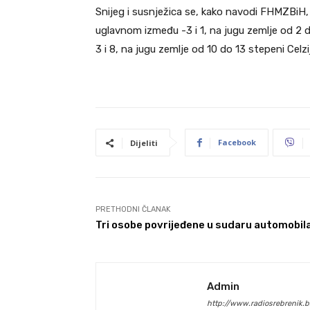
Snijeg i susnježica se, kako navodi FHMZBiH, 
uglavnom između -3 i 1, na jugu zemlje od 2 
3 i 8, na jugu zemlje od 10 do 13 stepeni Celzi
Facebook
Dijeliti
PRETHODNI ČLANAK
Tri osobe povrijeđene u sudaru automobil
Admin
http://www.radiosrebrenik.b