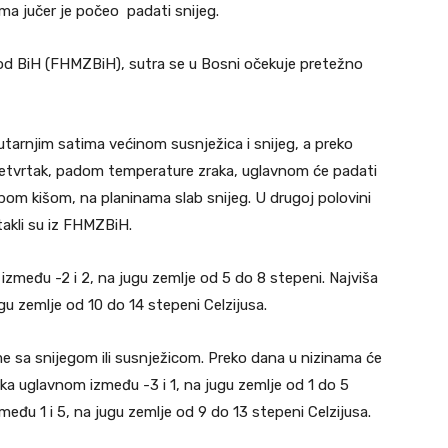
ma jučer je počeo padati snijeg.
od BiH (FHMZBiH), sutra se u Bosni očekuje pretežno
jutarnjim satima većinom susnježica i snijeg, a preko
 četvrtak, padom temperature zraka, uglavnom će padati
labom kišom, na planinama slab snijeg. U drugoj polovini
takli su iz FHMZBiH.
zmeđu -2 i 2, na jugu zemlje od 5 do 8 stepeni. Najviša
u zemlje od 10 do 14 stepeni Celzijusa.
me sa snijegom ili susnježicom. Preko dana u nizinama će
aka uglavnom između -3 i 1, na jugu zemlje od 1 do 5
eđu 1 i 5, na jugu zemlje od 9 do 13 stepeni Celzijusa.