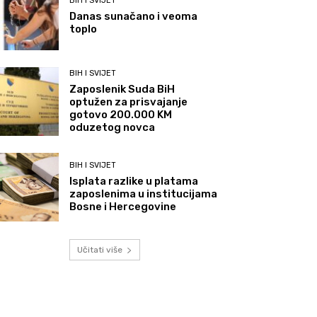
BIH I SVIJET
Danas sunačano i veoma
toplo
BIH I SVIJET
Zaposlenik Suda BiH
optužen za prisvajanje
gotovo 200.000 KM
oduzetog novca
BIH I SVIJET
Isplata razlike u platama
zaposlenima u institucijama
Bosne i Hercegovine
Učitati više