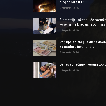
broj požara u TK
6 Augusta, 2026
Biometrija i skeneri će razotkri
ko je ranije krao na izborima?
6 Augusta, 2026
Počinje isplata julskih naknad
za osobe s invaliditetom
6 Augusta, 2026
Danas sunačano i veoma topl
6 Augusta, 2026