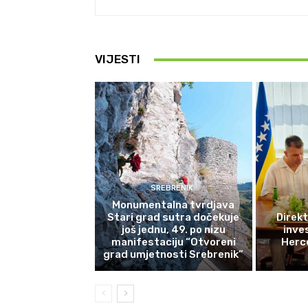
VIJESTI
SREBRENIK
Monumentalna tvrdjava
Stari grad sutra dočekuje
Direkt
još jednu, 49. po nizu
inves
manifestaciju “Otvoreni
Herce
grad umjetnosti Srebrenik”