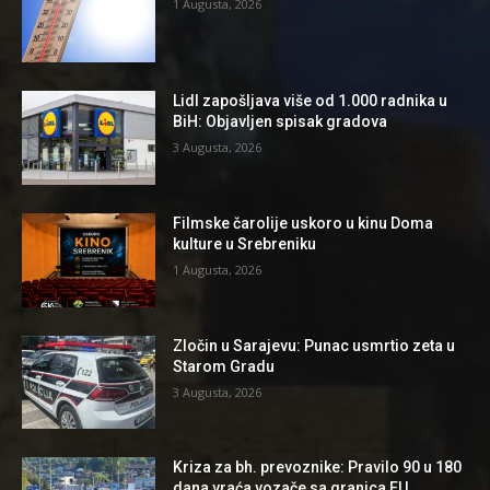
1 Augusta, 2026
Lidl zapošljava više od 1.000 radnika u
BiH: Objavljen spisak gradova
3 Augusta, 2026
Filmske čarolije uskoro u kinu Doma
kulture u Srebreniku
1 Augusta, 2026
Zločin u Sarajevu: Punac usmrtio zeta u
Starom Gradu
3 Augusta, 2026
Kriza za bh. prevoznike: Pravilo 90 u 180
dana vraća vozače sa granica EU