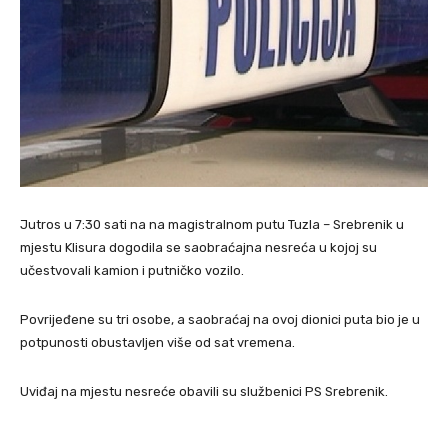
Jutros u 7:30 sati na na magistralnom putu Tuzla – Srebrenik u
mjestu Klisura dogodila se saobraćajna nesreća u kojoj su
učestvovali kamion i putničko vozilo.
Povrijeđene su tri osobe, a saobraćaj na ovoj dionici puta bio je u
potpunosti obustavljen više od sat vremena.
Uviđaj na mjestu nesreće obavili su službenici PS Srebrenik.