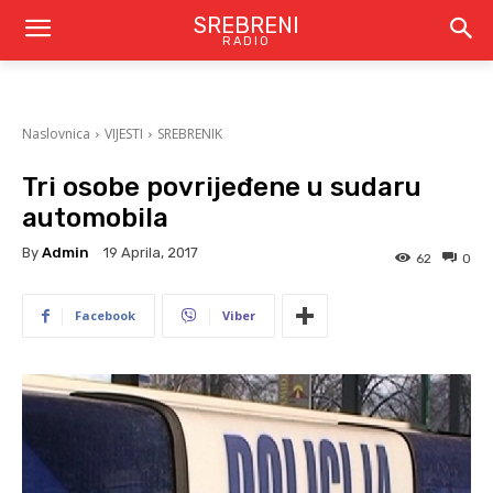
SREBRENI
RADIO
Naslovnica
VIJESTI
SREBRENIK
Tri osobe povrijeđene u sudaru
automobila
By
Admin
19 Aprila, 2017
62
0
Facebook
Viber