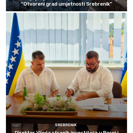
“Otvoreni grad umjetnosti Srebrenik”
SREBRENIK
Direktor Vijeća stranih investitora u Bosni i