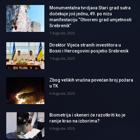
Monumentalna tvrdjava Stari grad sutra
dočekuje još jednu, 49. po nizu
manifestaciju “Otvoreni grad umjetnosti
Srebrenik”
7 Augusta, 2026
Direktor Vijeća stranih investitora u
Bosni i Hercegovini posjetio Srebrenik
7 Augusta, 2026
Zbog velikih vrućina povećan broj požara
u TK
6 Augusta, 2026
Biometrija i skeneri će razotkriti ko je
ranije krao na izborima?
6 Augusta, 2026