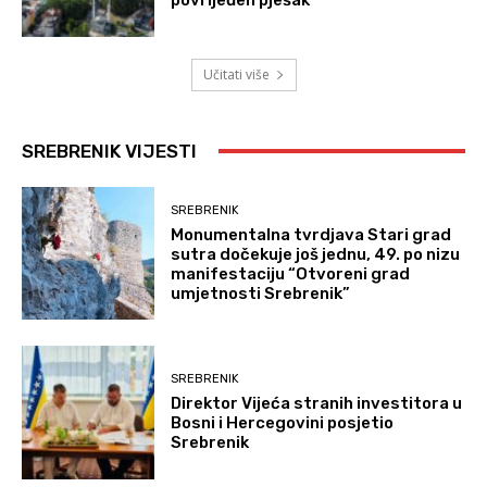
povrijeđen pješak
Učitati više
SREBRENIK VIJESTI
SREBRENIK
Monumentalna tvrdjava Stari grad
sutra dočekuje još jednu, 49. po nizu
manifestaciju “Otvoreni grad
umjetnosti Srebrenik”
SREBRENIK
Direktor Vijeća stranih investitora u
Bosni i Hercegovini posjetio
Srebrenik