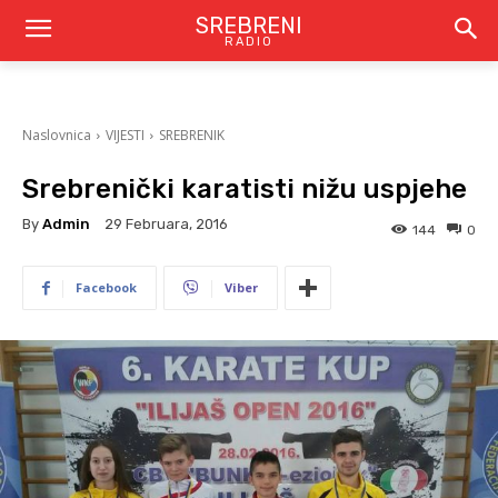
SREBRENI
RADIO
Naslovnica
VIJESTI
SREBRENIK
Srebrenički karatisti nižu uspjehe
By
Admin
29 Februara, 2016
144
0
Facebook
Viber