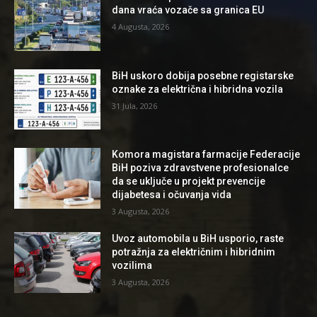
dana vraća vozače sa granica EU
4 Augusta, 2026
BiH uskoro dobija posebne registarske
oznake za električna i hibridna vozila
31 Jula, 2026
Komora magistara farmacije Federacije
BiH poziva zdravstvene profesionalce
da se uključe u projekt prevencije
dijabetesa i očuvanja vida
3 Augusta, 2026
Uvoz automobila u BiH usporio, raste
potražnja za električnim i hibridnim
vozilima
3 Augusta, 2026