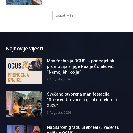
Učitati više
Najnovije vijesti
Manifestacija OGUS: U ponedjeljak
promocija knjige Razije Čolaković:
“Nemoj biti k’o ja”
9 Augusta, 2026
Svečano otvorena manifestacija
“Srebrenik otvoreni grad umjetnosti
2026”
9 Augusta, 2026
Na Starom gradu Srebreniku večeras
počinje OGUS