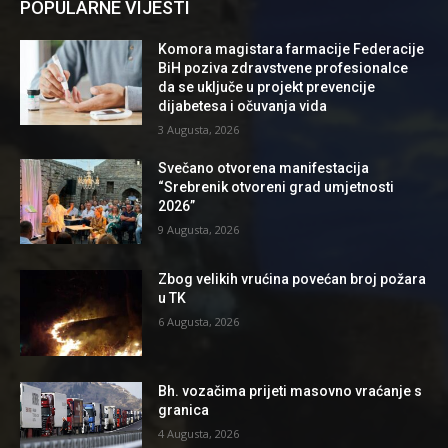
POPULARNE VIJESTI
Komora magistara farmacije Federacije
BiH poziva zdravstvene profesionalce
da se uključe u projekt prevencije
dijabetesa i očuvanja vida
3 Augusta, 2026
Svečano otvorena manifestacija
“Srebrenik otvoreni grad umjetnosti
2026”
9 Augusta, 2026
Zbog velikih vrućina povećan broj požara
u TK
6 Augusta, 2026
Bh. vozačima prijeti masovno vraćanje s
granica
4 Augusta, 2026