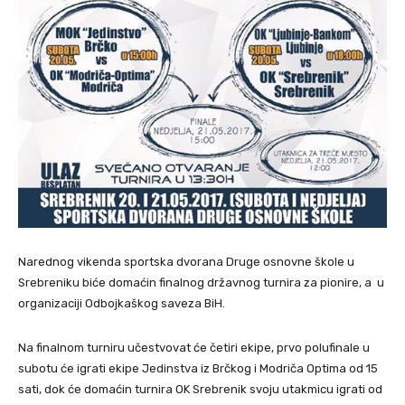
Narednog vikenda sportska dvorana Druge osnovne škole u
Srebreniku biće domaćin finalnog državnog turnira za pionire, a u
organizaciji Odbojkaškog saveza BiH.
Na finalnom turniru učestvovat će četiri ekipe, prvo polufinale u
subotu će igrati ekipe Jedinstva iz Brčkog i Modriča Optima od 15
sati, dok će domaćin turnira OK Srebrenik svoju utakmicu igrati od