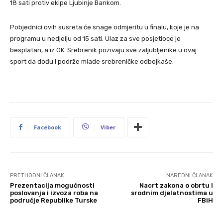
18 sati protiv ekipe Ljubinje Bankom.
Pobjednici ovih susreta će snage odmjeritu u finalu, koje je na
programu u nedjelju od 15 sati. Ulaz za sve posjetioce je
besplatan, a iz OK Srebrenik pozivaju sve zaljubljenike u ovaj
sport da dođu i podrže mlade srebreničke odbojkaše.
Facebook
Viber
PRETHODNI ČLANAK
NAREDNI ČLANAK
Prezentacija mogućnosti
Nacrt zakona o obrtu i
poslovanja i izvoza roba na
srodnim djelatnostima u
područje Republike Turske
FBiH