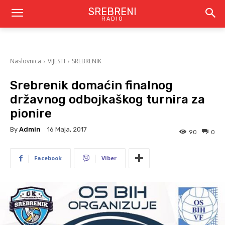
SREBRENI
RADIO
Naslovnica
VIJESTI
SREBRENIK
Srebrenik domaćin finalnog
državnog odbojkaškog turnira za
pionire
By
Admin
16 Maja, 2017
90
0
Facebook
Viber