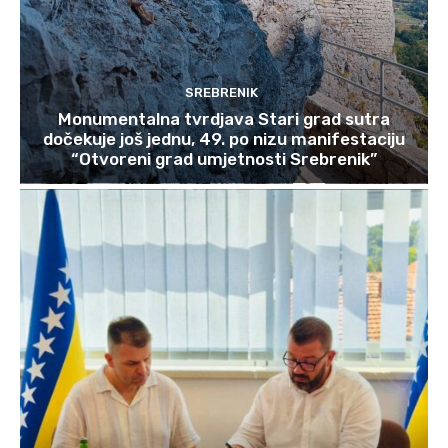
SREBRENIK
Monumentalna tvrdjava Stari grad sutra
dočekuje još jednu, 49. po nizu manifestaciju
“Otvoreni grad umjetnosti Srebrenik”