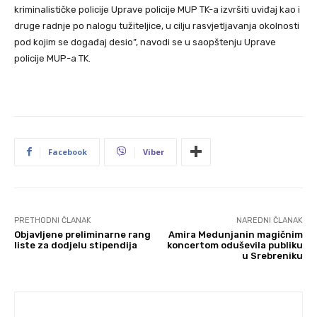
kriminalističke policije Uprave policije MUP TK-a izvršiti uviđaj kao i
druge radnje po nalogu tužiteljice, u cilju rasvjetljavanja okolnosti
pod kojim se događaj desio”, navodi se u saopštenju Uprave
policije MUP-a TK.
Facebook
Viber
PRETHODNI ČLANAK
NAREDNI ČLANAK
Objavljene preliminarne rang
Amira Medunjanin magičnim
liste za dodjelu stipendija
koncertom oduševila publiku
u Srebreniku