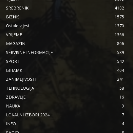
SREBRENIK
4182
BIZNIS
1575
Ostale vijesti
1370
VRIJEME
1366
MAGAZIN
806
SERVISNE INFORMACIJE
589
SPORT
542
BIHAMK
404
ZANIMLJIVOSTI
241
TEHNOLOGIJA
58
ZDRAVLJE
16
NAUKA
9
LOKALNI IZBORI 2024.
7
INFO
4
RADIO
3