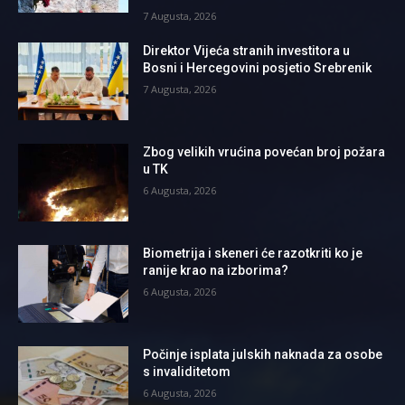
7 Augusta, 2026
Direktor Vijeća stranih investitora u
Bosni i Hercegovini posjetio Srebrenik
7 Augusta, 2026
Zbog velikih vrućina povećan broj požara
u TK
6 Augusta, 2026
Biometrija i skeneri će razotkriti ko je
ranije krao na izborima?
6 Augusta, 2026
Počinje isplata julskih naknada za osobe
s invaliditetom
6 Augusta, 2026