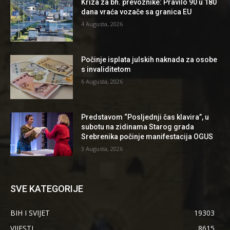
Kriza za bh. prevoznike: Pravilo 90 u 180
dana vraća vozače sa granica EU
4 Augusta, 2026
Počinje isplata julskih naknada za osobe
s invaliditetom
6 Augusta, 2026
Predstavom “Posljednji čas klavira”, u
subotu na zidinama Starog grada
Srebrenika počinje manifestacija OGUS
3 Augusta, 2026
SVE KATEGORIJE
BIH I SVIJET
19303
VIJESTI
8615