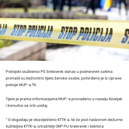
Policijski službenici PS Srebrenik danas u podnevnim satima
pronašli su beživotno tijelo ženske osobe, potvrđeno je iz Uprave
policije MUP-a TK.
Tijelo je prema informacijama MUP-a pronađeno u naselju Kiseljak
i trenutno se vrši uviđaj.
” O događaju je obaviješteno KTTK-a, te će pod nadzorom dežurne
tužiteljice KTTK-a, istražitelji OKP PU Srebrenik i Sektora