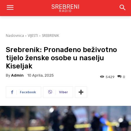
SREBRENI
RADIO
Naslovnica
VIJESTI
SREBRENIK
Srebrenik: Pronađeno beživotno
tijelo ženske osobe u naselju
Kiseljak
By
Admin
10 Aprila, 2025
5429
0
Facebook
Viber