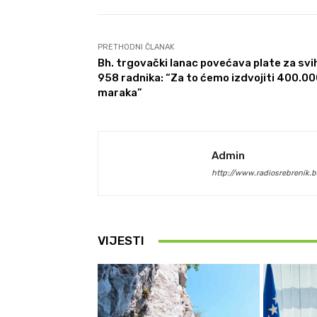
PRETHODNI ČLANAK
Bh. trgovački lanac povećava plate za svi
958 radnika: “Za to ćemo izdvojiti 400.0
maraka”
Admin
http://www.radiosrebrenik.b
VIJESTI