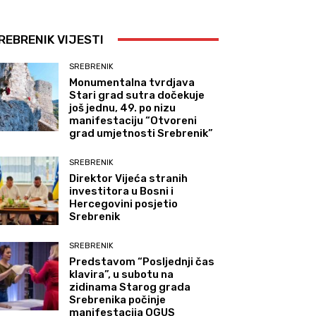
REBRENIK VIJESTI
SREBRENIK
Monumentalna tvrdjava
Stari grad sutra dočekuje
još jednu, 49. po nizu
manifestaciju “Otvoreni
grad umjetnosti Srebrenik”
SREBRENIK
Direktor Vijeća stranih
investitora u Bosni i
Hercegovini posjetio
Srebrenik
SREBRENIK
Predstavom “Posljednji čas
klavira”, u subotu na
zidinama Starog grada
Srebrenika počinje
manifestacija OGUS