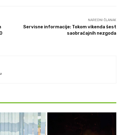
NAREDNI ČLANAK
h
Servisne informacije: Tokom vikenda šest
00
saobraćajnih nezgoda
a