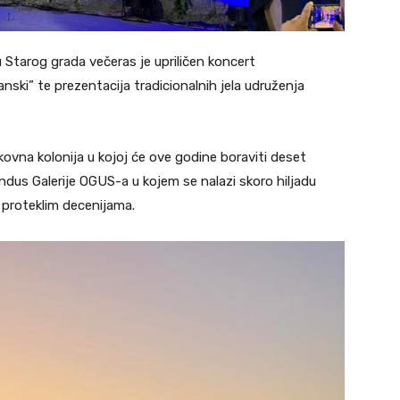
Starog grada večeras je upriličen koncert
nski” te prezentacija tradicionalnih jela udruženja
likovna kolonija u kojoj će ove godine boraviti deset
 fundus Galerije OGUS-a u kojem se nalazi skoro hiljadu
u proteklim decenijama.