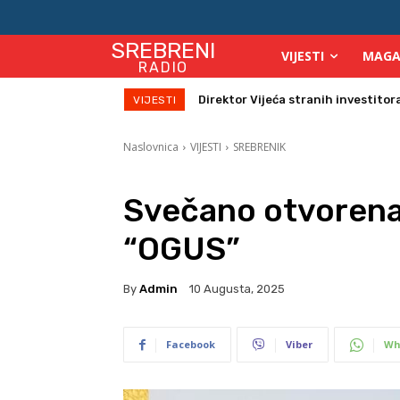
SREBRENI
VIJESTI
MAGA
RADIO
Direktor Vijeća stranih investitora u
Zbog velikih vrućina povećan broj
VIJESTI
Naslovnica
VIJESTI
SREBRENIK
Svečano otvorena
“OGUS”
By
Admin
10 Augusta, 2025
Facebook
Viber
Wh