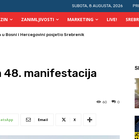
SUBOTA, 8 AUGUSTA, 2026
PR
ZIN
ZANIMLJIVOSTI
MARKETING
LIVE!
SREBR
 Bosni i Hercegovini posjetio Srebrenik
 požara u TK
S
 48. manifestacija
60
0
atsApp
Email
X