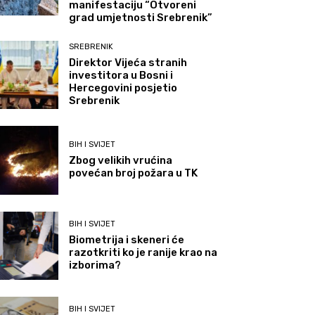
manifestaciju “Otvoreni
grad umjetnosti Srebrenik”
SREBRENIK
Direktor Vijeća stranih
investitora u Bosni i
Hercegovini posjetio
Srebrenik
BIH I SVIJET
Zbog velikih vrućina
povećan broj požara u TK
BIH I SVIJET
Biometrija i skeneri će
razotkriti ko je ranije krao na
izborima?
BIH I SVIJET