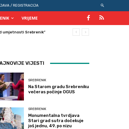
IJAVA / REGISTRACIJA
ENIK
VRIJEME
 umjetnosti Srebrenik”
AJNOVIJE VIJESTI
SREBRENIK
Na Starom gradu Srebreniku
večeras počinje OGUS
SREBRENIK
Monumentalna tvrdjava
Stari grad sutra dočekuje
još jednu, 49. po nizu