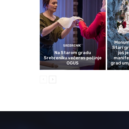
Monume
SREBRENIK
Stari g
Na Starom gradu
još j
Srebreniku večeras počinje
manife
OGUS
grad umj