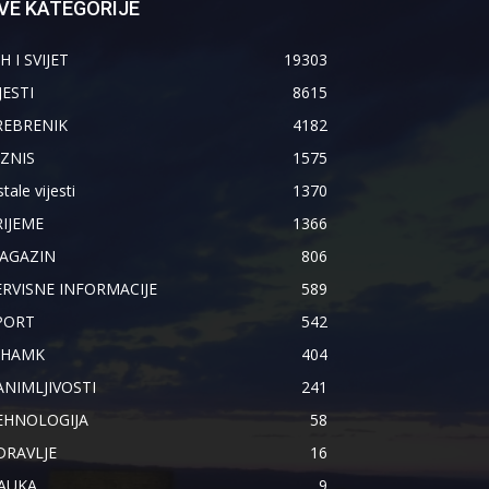
VE KATEGORIJE
H I SVIJET
19303
JESTI
8615
REBRENIK
4182
IZNIS
1575
tale vijesti
1370
RIJEME
1366
AGAZIN
806
ERVISNE INFORMACIJE
589
PORT
542
IHAMK
404
ANIMLJIVOSTI
241
EHNOLOGIJA
58
DRAVLJE
16
AUKA
9