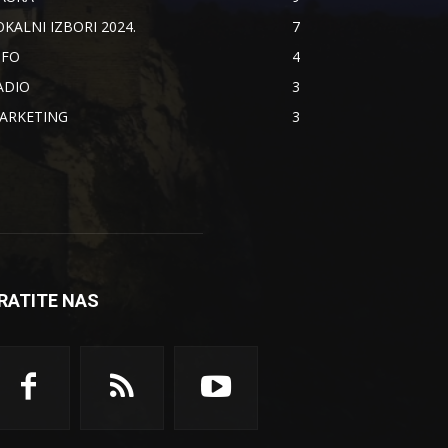
OKALNI IZBORI 2024.
7
NFO
4
ADIO
3
ARKETING
3
RATITE NAS