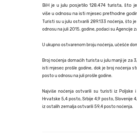
BiH je u julu posjetilo 128.474 turista, što
više u odnosu na isti mjesec prethodne godi
Turisti su u julu ostvarili 289.133 noćenja, što 
odnosu na juli 2015. godine, podaci su Agencije za
U ukupno ostvarenom broju noćenja, učešće domać
Broj noćenja domaćih turista u julu manji je za 3
isti mjesec prošle godine, dok je broj noćenja s
posto u odnosu na juli prošle godine.
Najviše noćenja ostvarili su turisti iz Poljske
Hrvatske 5,4 posto, Srbije 4,9 posto, Slovenije 4,
iz ostalih zemalja ostvarili 59,4 posto noćenja.