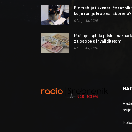
Biometrija i skeneri će razotkri
ko je ranije krao na izborima?
6 Augusta, 2026
Počinje isplata julskih naknad
za osobe s invaliditetom
6 Augusta, 2026
RAD
Radio
svije
Poša