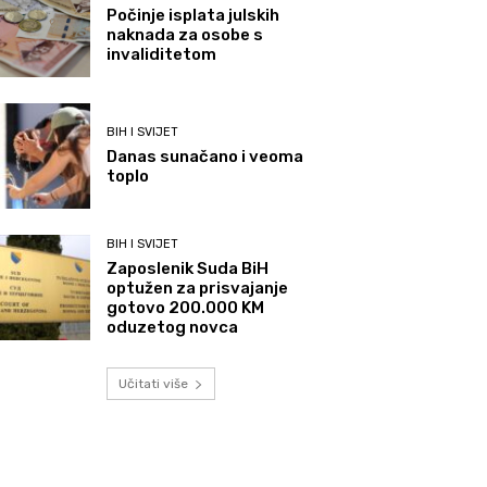
Počinje isplata julskih
naknada za osobe s
invaliditetom
BIH I SVIJET
Danas sunačano i veoma
toplo
BIH I SVIJET
Zaposlenik Suda BiH
optužen za prisvajanje
gotovo 200.000 KM
oduzetog novca
Učitati više