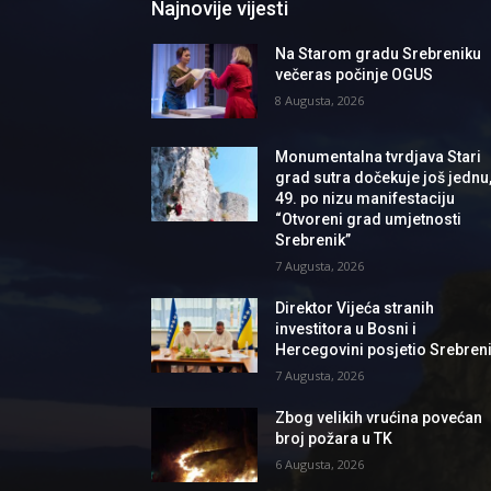
Najnovije vijesti
Na Starom gradu Srebreniku
večeras počinje OGUS
8 Augusta, 2026
Monumentalna tvrdjava Stari
grad sutra dočekuje još jednu
49. po nizu manifestaciju
“Otvoreni grad umjetnosti
Srebrenik”
7 Augusta, 2026
Direktor Vijeća stranih
investitora u Bosni i
Hercegovini posjetio Srebren
7 Augusta, 2026
Zbog velikih vrućina povećan
broj požara u TK
6 Augusta, 2026