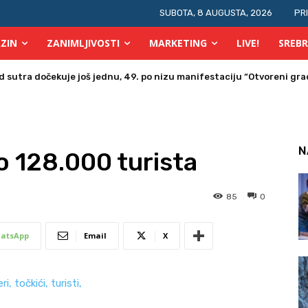
SUBOTA, 8 AUGUSTA, 2026
PR
ZIN
ZANIMLJIVOSTI
MARKETING
LIVE!
SREBR
utra dočekuje još jednu, 49. po nizu manifestaciju “Otvoreni grad
ra u Bosni i Hercegovini posjetio Srebrenik
N
lo 128.000 turista
85
0
atsApp
Email
X