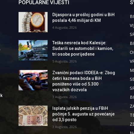
POPULARNE VIJESTI
S
Dijaspora u prošloj godini u BiH
BI
poslala 4,46 milijardi KM
VI
4 Augusta, 2026
S
B
Teška nesreća kod Kalesije:
,
Sudarili se automobil i kamion,
Os
tri osobe povrijeđene
V
5 Augusta, 2026
M
Zvanični podaci IDDEEA-e: Zbog
četiri kaznena boda u BiH
S
poništeno više od 5.300
S
vozačkih dozvola
ik
B
3 Augusta, 2026
Z
Isplata julskih penzija u FBiH
počinje 5. augusta uz povećanje
T
od 3,5 posto
Z
3 Augusta, 2026
N