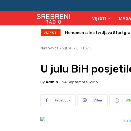
SREBRENI
VIJESTI
MAGA
RADIO
Monumentalna tvrdjava Stari grad s
Direktor Vijeća stranih investito
VIJESTI
Naslovnica
VIJESTI
BIH I SVIJET
U julu BiH posjeti
By
Admin
24 Septembra, 2016
Facebook
Viber
Wh