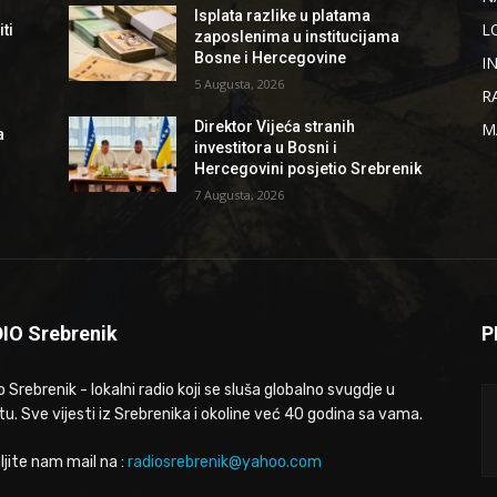
Isplata razlike u platama
L
ti
zaposlenima u institucijama
Bosne i Hercegovine
I
5 Augusta, 2026
R
Direktor Vijeća stranih
M
a
investitora u Bosni i
Hercegovini posjetio Srebrenik
7 Augusta, 2026
IO Srebrenik
P
 Srebrenik - lokalni radio koji se sluša globalno svugdje u
tu. Sve vijesti iz Srebrenika i okoline već 40 godina sa vama.
ljite nam mail na :
radiosrebrenik@yahoo.com