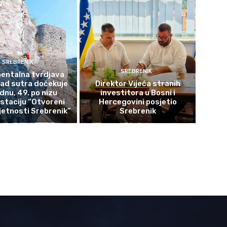
SREBRENIK
SREBRENIK
ntalna tvrdjava
rad sutra dočekuje
Direktor Vijeća stranih
ednu, 49. po nizu
investitora u Bosni i
staciju “Otvoreni
Hercegovini posjetio
etnosti Srebrenik”
Srebrenik