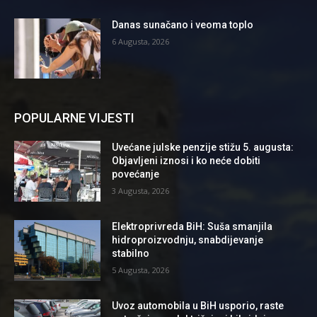
Danas sunačano i veoma toplo
6 Augusta, 2026
POPULARNE VIJESTI
Uvećane julske penzije stižu 5. augusta:
Objavljeni iznosi i ko neće dobiti
povećanje
3 Augusta, 2026
Elektroprivreda BiH: Suša smanjila
hidroproizvodnju, snabdijevanje
stabilno
5 Augusta, 2026
Uvoz automobila u BiH usporio, raste