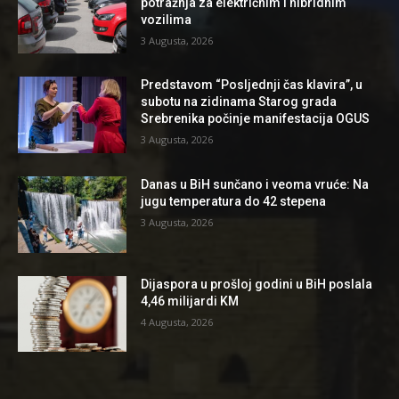
potražnja za električnim i hibridnim
vozilima
3 Augusta, 2026
Predstavom “Posljednji čas klavira”, u
subotu na zidinama Starog grada
Srebrenika počinje manifestacija OGUS
3 Augusta, 2026
Danas u BiH sunčano i veoma vruće: Na
jugu temperatura do 42 stepena
3 Augusta, 2026
Dijaspora u prošloj godini u BiH poslala
4,46 milijardi KM
4 Augusta, 2026