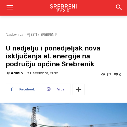
SREBRENI
RADIO
Naslovnica
VIJESTI
SREBRENIK
U nedjelju i ponedjeljak nova
isključenja el. energije na
području općine Srebrenik
By
Admin
8 Decembra, 2018
117
0
Facebook
Viber