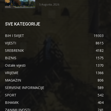
5 Augusta, 2026
SVE KATEGORIJE
BIH I SVIJET
19303
VIJESTI
8615
SREBRENIK
4182
BIZNIS
1575
Ostale vijesti
1370
VRIJEME
1366
MAGAZIN
806
SERVISNE INFORMACIJE
589
SPORT
542
BIHAMK
404
ZANIMLJIVOSTI
241