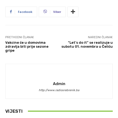
Facebook
Viber
PRETHODNI ČLANAK
NAREDNI ČLANAK
Vakcine će u domovima
“Let's do it” se realizuje u
zdravlja biti prije sezone
subotu 01. novembra u Čeliću
gripe
Admin
http://www.radiosrebrenik.ba
VIJESTI