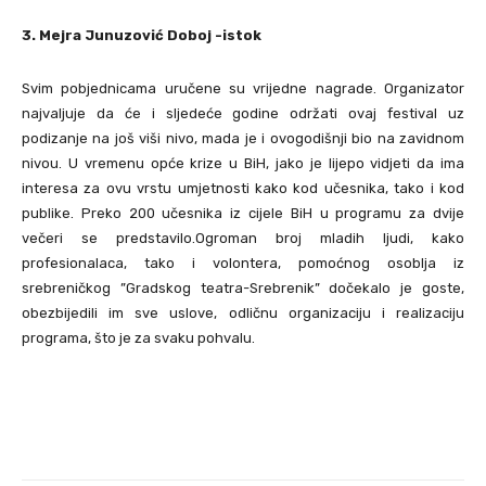
3. Mejra Junuzović Doboj -istok
Svim pobjednicama uručene su vrijedne nagrade. Organizator
najvaljuje da će i sljedeće godine održati ovaj festival uz
podizanje na još viši nivo, mada je i ovogodišnji bio na zavidnom
nivou. U vremenu opće krize u BiH, jako je lijepo vidjeti da ima
interesa za ovu vrstu umjetnosti kako kod učesnika, tako i kod
publike. Preko 200 učesnika iz cijele BiH u programu za dvije
večeri se predstavilo.Ogroman broj mladih ljudi, kako
profesionalaca, tako i volontera, pomoćnog osoblja iz
srebreničkog ”Gradskog teatra-Srebrenik” dočekalo je goste,
obezbijedili im sve uslove, odličnu organizaciju i realizaciju
programa, što je za svaku pohvalu.