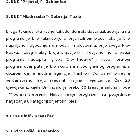
2. KUD ”Prijatelji” -Jablanica
3. KUD” Mladi rudar”- Dobrnja, Tuzla
Druga takmičarska noć je, takođe, donijela dosta uzbuđenja, a na
programu je bilo takmičenje u orijantalnom plesu. Iako je bilo
najavljeno natjecanje i u modernim plesovima, prije svega Hip-
Hop-u, zbog malog broja prijavljenih, revijalno je, u pauzi
programa, nastupila grupa ”City Theatre”. . Inače, prateći
program ovaj puta je bio skoro na nivou glavnog programa, s
obzirom da je modna agencija ”Fashion Company” priredila
veličanstvenu reviju svečanih haljina i vjenčanica. Čak 20
djevojaka iz cijele BiH nosilo je preko 60 kreacija salona mode
“Modiana”Srebrenik. Nakon revije proglašeni su pobjednice
natjecanja u kategoriji orijentalni ples:
1. Erna Gibić- Gradačac
2. Elvira Bašić- Gračanica