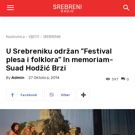
SREBRENI
RADIO
Naslovnica
VIJESTI
SREBRENIK
U Srebreniku održan ”Festival
plesa i folklora” In memoriam-
Suad Hodžić Brzi
By
Admin
27 Oktobra, 2014
397
0
Facebook
Viber