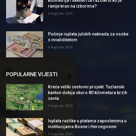
Biometrija i skeneri će razotkriti ko je
ranije krao na izborima?
6 Augusta, 2026
Počinje isplata julskih naknada za osobe
s invaliditetom
6 Augusta, 2026
POPULARNE VIJESTI
Kreće veliki cestovni projekt: Tuzlanski
kanton dobija skoro 80 kilometara brzih
cesta
4 Augusta, 2026
Isplata razlike u platama zaposlenima u
institucijama Bosne i Hercegovine
5 Augusta, 2026