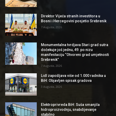
Direktor Vijeća stranih investitora u
Bosni i Hercegovini posjetio Srebrenik
7 Augusta, 2026
Monumentalna tvrdjava Stari grad sutra
dočekuje još jednu, 49. po nizu
manifestaciju “Otvoreni grad umjetnosti
Srebrenik”
7 Augusta, 2026
Lidl zapošljava više od 1.000 radnika u
BiH: Objavljen spisak gradova
3 Augusta, 2026
Elektroprivreda BiH: Suša smanjila
hidroproizvodnju, snabdijevanje
stabilno