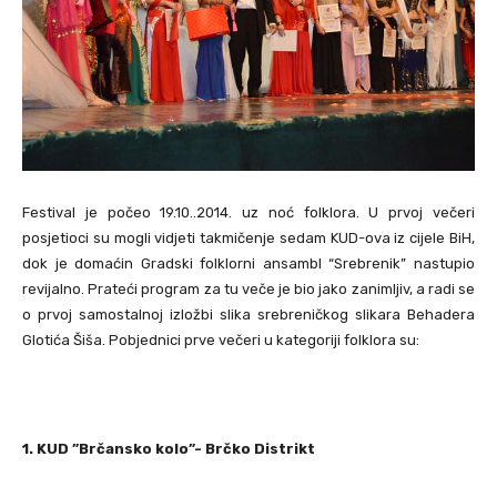
Festival je počeo 19.10..2014. uz noć folklora. U prvoj večeri
posjetioci su mogli vidjeti takmičenje sedam KUD-ova iz cijele BiH,
dok je domaćin Gradski folklorni ansambl “Srebrenik” nastupio
revijalno. Prateći program za tu veče je bio jako zanimljiv, a radi se
o prvoj samostalnoj izložbi slika srebreničkog slikara Behadera
Glotića Šiša. Pobjednici prve večeri u kategoriji folklora su:
1. KUD ”Brčansko kolo”- Brčko Distrikt