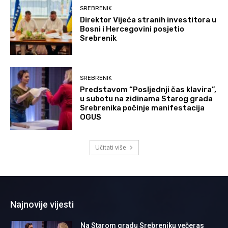
SREBRENIK
Direktor Vijeća stranih investitora u
Bosni i Hercegovini posjetio
Srebrenik
SREBRENIK
Predstavom “Posljednji čas klavira”,
u subotu na zidinama Starog grada
Srebrenika počinje manifestacija
OGUS
Učitati više
Najnovije vijesti
Na Starom gradu Srebreniku večeras