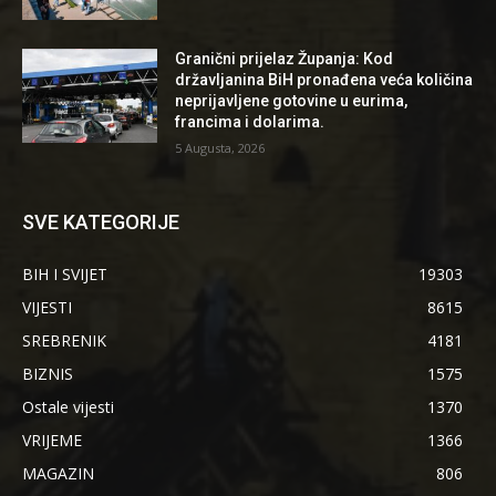
Granični prijelaz Županja: Kod
državljanina BiH pronađena veća količina
neprijavljene gotovine u eurima,
francima i dolarima.
5 Augusta, 2026
SVE KATEGORIJE
BIH I SVIJET
19303
VIJESTI
8615
SREBRENIK
4181
BIZNIS
1575
Ostale vijesti
1370
VRIJEME
1366
MAGAZIN
806