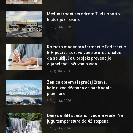
Međunarodni aerodrom Tuzla oborio
historijski rekord
1 Augusta, 2026
Komora magistara farmacije Federacije
BiH poziva zdravstvene profesionalce
da se uključe u projekt prevencije
dijabetesa i očuvanja vida
3 Augusta, 2026
Zenica sprema ispraćaj žrtava,
kolektivna dženaza za nastradale
planinare
3 Augusta, 2026
Danas u BiH sunčano i veoma vruće: Na
jugu temperatura do 42 stepena
3 Augusta, 2026