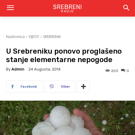
SREBRENI
RADIO
Naslovnica
VIJESTI
SREBRENIK
U Srebreniku ponovo proglašeno
stanje elementarne nepogode
By
Admin
24 Augusta, 2014
203
0
Facebook
Viber