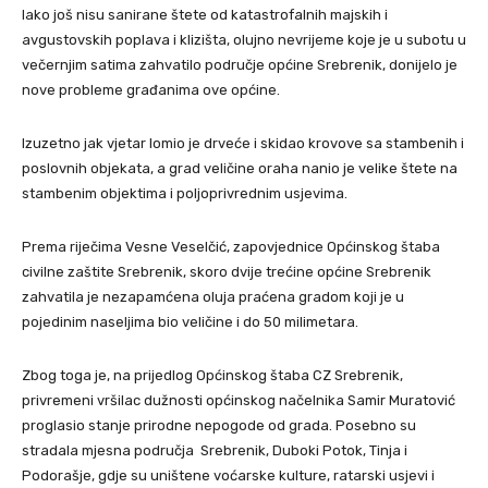
Iako još nisu sanirane štete od katastrofalnih majskih i
avgustovskih poplava i klizišta, olujno nevrijeme koje je u subotu u
večernjim satima zahvatilo područje općine Srebrenik, donijelo je
nove probleme građanima ove općine.
Izuzetno jak vjetar lomio je drveće i skidao krovove sa stambenih i
poslovnih objekata, a grad veličine oraha nanio je velike štete na
stambenim objektima i poljoprivrednim usjevima.
Prema riječima Vesne Veselčić, zapovjednice Općinskog štaba
civilne zaštite Srebrenik, skoro dvije trećine općine Srebrenik
zahvatila je nezapamćena oluja praćena gradom koji je u
pojedinim naseljima bio veličine i do 50 milimetara.
Zbog toga je, na prijedlog Općinskog štaba CZ Srebrenik,
privremeni vršilac dužnosti općinskog načelnika Samir Muratović
proglasio stanje prirodne nepogode od grada. Posebno su
stradala mjesna područja Srebrenik, Duboki Potok, Tinja i
Podorašje, gdje su uništene voćarske kulture, ratarski usjevi i