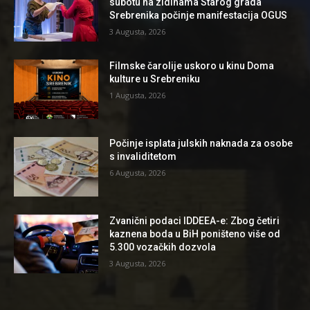
subotu na zidinama Starog grada
Srebrenika počinje manifestacija OGUS
3 Augusta, 2026
Filmske čarolije uskoro u kinu Doma
kulture u Srebreniku
1 Augusta, 2026
Počinje isplata julskih naknada za osobe
s invaliditetom
6 Augusta, 2026
Zvanični podaci IDDEEA-e: Zbog četiri
kaznena boda u BiH poništeno više od
5.300 vozačkih dozvola
3 Augusta, 2026