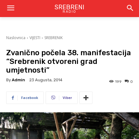
SREBRENI
RADIO
Naslovnica
VIJESTI
SREBRENIK
Zvanično počela 38. manifestacija
“Srebrenik otvoreni grad
umjetnosti”
By
Admin
23 Augusta, 2014
199
0
Facebook
Viber