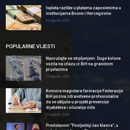
Isplata razlike u platama zaposlenima u
institucijama Bosne i Hercegovine
5 Augusta, 2026
POPULARNE VIJESTI
Naoružajte se strpljenjem: Duge kolone
vozila na izlazu iz BiH na graničnim
prijelazima
5 Augusta, 2026
Komora magistara farmacije Federacije
BiH poziva zdravstvene profesionalce
da se uključe u projekt prevencije
dijabetesa i očuvanja vida
3 Augusta, 2026
Predstavom “Posljednji čas klavira”, u