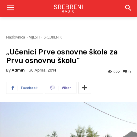
SREBRENI
RADIO
Naslovnica
VIJESTI
SREBRENIK
„Učenici Prve osnovne škole za
Prvu osnovnu školu“
By
Admin
30 Aprila, 2014
222
0
Facebook
Viber