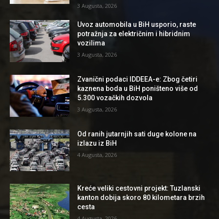
3 Augusta, 2026
Uvoz automobila u BiH usporio, raste
potražnja za električnim i hibridnim
vozilima
3 Augusta, 2026
Zvanični podaci IDDEEA-e: Zbog četiri
kaznena boda u BiH poništeno više od
5.300 vozačkih dozvola
3 Augusta, 2026
Od ranih jutarnjih sati duge kolone na
izlazu iz BiH
4 Augusta, 2026
Kreće veliki cestovni projekt: Tuzlanski
kanton dobija skoro 80 kilometara brzih
cesta
4 Augusta, 2026