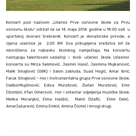
Koncert pod nazivom „Učenici Prve osnovne škole za Prvu
osnovnu školu“ održat će se 14. maja 2014. godine u 18:00 sati u
sportskoj dvorani Srebrenik. Koncert je donatorske prirode, a
cijena ulaznice je 2,00 KM. Sva prikupljena sredstva bit će
iskorištena za nabavku školskog namještaja. Na koncertu
nastupaju talentovani sadašnji i bivši učenici škole. Učesnici
koncerta su Mirza Selimović, Jasmin Hasić, Jasmina Mujkanović,
Malik Smajlović (GBK) i Salon zabluda, Suad Hogić, Amar Ibrić,
Faruk Smajlović – Hor i instrumentalna grupa Prve osnovne škole,
DaliborMujčinović, Edisa Muratović, Zlatan Muratović, Emir
Džombić, Irfan Omerović, Hor i orkestar odjeljenja muzičke škole,
Melika Moranjkić, Elma Hadžić, Mahir Džafić, Elmir Delić,
AmarJašarević, Emina Emkić, Amina Čizmić i mnogi drugi.