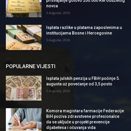
prisvajanje gotovo 200.000 KM oduzetog
novca
5 Augusta, 2026
Isplata razlike u platama zaposlenima u
institucijama Bosne i Hercegovine
5 Augusta, 2026
POPULARNE VIJESTI
Isplata julskih penzija u FBiH počinje 5.
augusta uz povećanje od 3,5 posto
3 Augusta, 2026
Komora magistara farmacije Federacije
BiH poziva zdravstvene profesionalce
da se uključe u projekt prevencije
dijabetesa i očuvanja vida