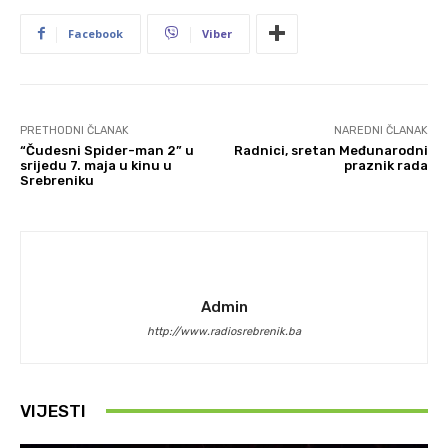
Facebook
Viber
PRETHODNI ČLANAK
NAREDNI ČLANAK
“Čudesni Spider-man 2” u
Radnici, sretan Međunarodni
srijedu 7. maja u kinu u
praznik rada
Srebreniku
Admin
http://www.radiosrebrenik.ba
VIJESTI