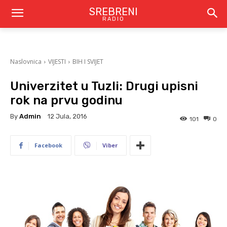
SREBRENI
RADIO
Naslovnica
VIJESTI
BIH I SVIJET
Univerzitet u Tuzli: Drugi upisni
rok na prvu godinu
By
Admin
12 Jula, 2016
101
0
Facebook
Viber