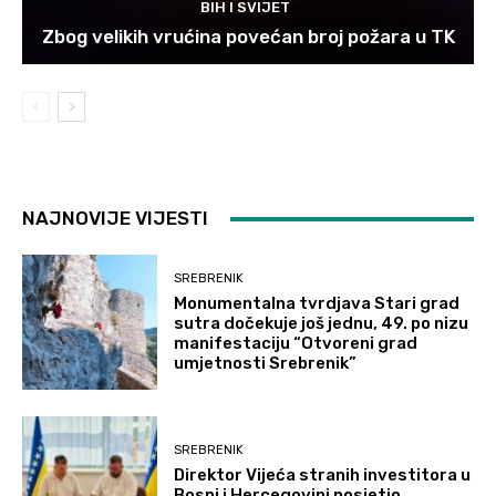
BIH I SVIJET
Zbog velikih vrućina povećan broj požara u TK
NAJNOVIJE VIJESTI
SREBRENIK
Monumentalna tvrdjava Stari grad
sutra dočekuje još jednu, 49. po nizu
manifestaciju “Otvoreni grad
umjetnosti Srebrenik”
SREBRENIK
Direktor Vijeća stranih investitora u
Bosni i Hercegovini posjetio