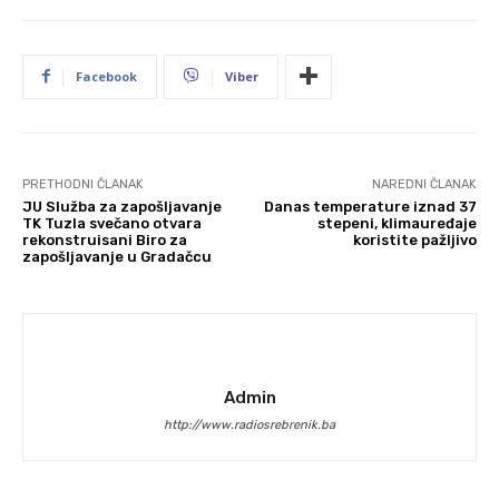
Facebook
Viber
PRETHODNI ČLANAK
NAREDNI ČLANAK
JU Služba za zapošljavanje
Danas temperature iznad 37
TK Tuzla svečano otvara
stepeni, klimauređaje
rekonstruisani Biro za
koristite pažljivo
zapošljavanje u Gradačcu
Admin
http://www.radiosrebrenik.ba