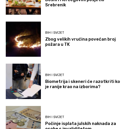
Srebrenik
BIH I SVIJET
Zbog velikih vrućina povećan broj
požara u TK
BIH I SVIJET
Biometrija i skeneri će razotkriti ko
je ranije krao na izborima?
BIH I SVIJET
Počinje isplata julskih naknada za
osobe s invaliditetom