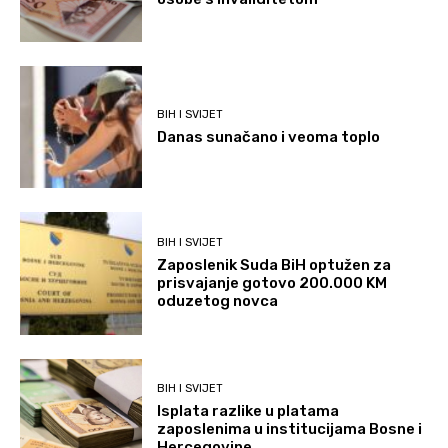
BIH I SVIJET
Danas sunačano i veoma toplo
BIH I SVIJET
Zaposlenik Suda BiH optužen za
prisvajanje gotovo 200.000 KM
oduzetog novca
BIH I SVIJET
Isplata razlike u platama
zaposlenima u institucijama Bosne i
Hercegovine