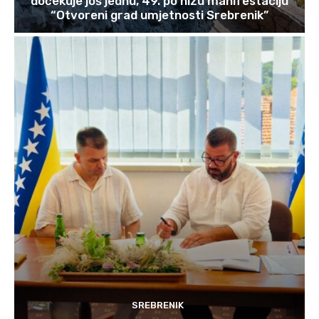
dočekuje još jednu, 49. po nizu manifestaciju
“Otvoreni grad umjetnosti Srebrenik”
SREBRENIK