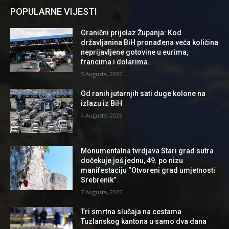
POPULARNE VIJESTI
Granični prijelaz Županja: Kod
državljanina BiH pronađena veća količina
neprijavljene gotovine u eurima,
francima i dolarima.
5 Augusta, 2026
Od ranih jutarnjih sati duge kolone na
izlazu iz BiH
4 Augusta, 2026
Monumentalna tvrdjava Stari grad sutra
dočekuje još jednu, 49. po nizu
manifestaciju “Otvoreni grad umjetnosti
Srebrenik”
7 Augusta, 2026
Tri smrtna slučaja na cestama
Tuzlanskog kantona u samo dva dana