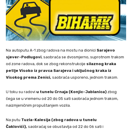
Na autoputu A-1 zbog radova na mostu na dionici
Sarajevo
sjever-Podlugovi
, saobraća se dvosmjerno, suprotnom trakom
od zone radova, dok se zbog rekonstrukcije
silaznog kraka
petlje Visoko iz pravca Sarajeva i uključnog kraka iz
Visokog prema Zenici,
saobraća usporeno, jednom trakom.
U toku su radovi
u tunelu Crnaja (Konjic-Jablanica)
zbog
čega se u vremenu od 20 do 05 sati saobraća jednom trakom,
naizmjeničnim propuštanjem vozila.
Na putu
Tuzla-Kalesija (zbog radova u tunelu
Čaklovići),
saobraćaj se obustavlja od 22 do 06 sati i