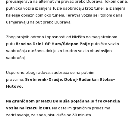
preusmjerava na alternativni pravac preko Dubrava. Tokom dana,
putnička vozila iz smjera Tuzle saobraćaju kroz tunel, a iz smjera
Kalesije obilaznicom oko tunela. Teretna vozila se i tokom dana
usmjeravaju na put preko Dubrava.
Zbog brojnih odrona i opasnosti od klizišta na magistralnom
putu
Brod na Drini-GP Hum/Šćepan Polje
putnička vozila
saobraćaju otežano, dok je za teretna vozila obustavljen
saobraćaj.
Usporeno, zbog radova, saobraća se na putnim
pravcima:
Srebrenik-Orašje, Doboj-Rudanka i Stolac-
Hutovo.
Na graničnom prelazu Deleuša pojačana je frekvencija
vozila na izlazu iz BIH.
Na ostalim graničnim prelazima
zadržavanja, za sada, nisu duža od 30 minuta.