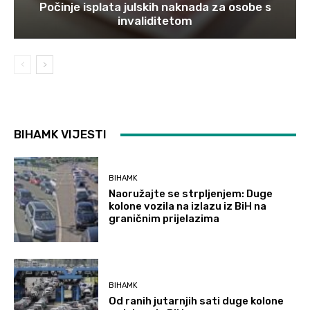
Počinje isplata julskih naknada za osobe s
invaliditetom
BIHAMK VIJESTI
BIHAMK
Naoružajte se strpljenjem: Duge
kolone vozila na izlazu iz BiH na
graničnim prijelazima
BIHAMK
Od ranih jutarnjih sati duge kolone