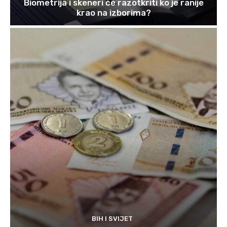
Biometrija i skeneri će razotkriti ko je ranije
krao na izborima?
BIH I SVIJET