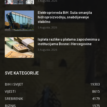
3 Augusta, 2026
Elektroprivreda BiH: Suša smanjila
hidroproizvodnju, snabdijevanje
stabilno
5 Augusta, 2026
Isplata razlike u platama zaposlenima u
institucijama Bosne i Hercegovine
5 Augusta, 2026
SVE KATEGORIJE
BIH I SVIJET
19303
VIJESTI
8615
SREBRENIK
4179
BIZNIS
1575