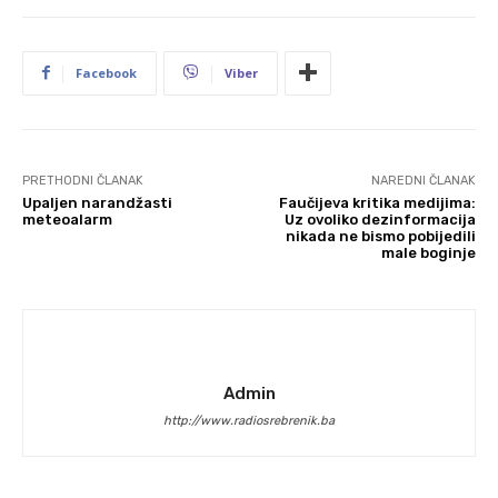
Facebook
Viber
PRETHODNI ČLANAK
NAREDNI ČLANAK
Upaljen narandžasti
Faučijeva kritika medijima:
meteoalarm
Uz ovoliko dezinformacija
nikada ne bismo pobijedili
male boginje
Admin
http://www.radiosrebrenik.ba