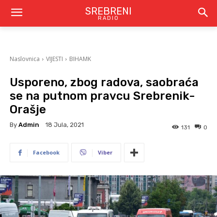
SREBRENI
RADIO
Naslovnica
VIJESTI
BIHAMK
Usporeno, zbog radova, saobraća
se na putnom pravcu Srebrenik-
Orašje
By
Admin
18 Jula, 2021
131
0
Facebook
Viber