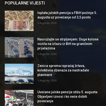
POPULARNE VIJESTI
Isplata julskih penzija u FBiH počinje 5.
augusta uz povećanje od 3,5 posto
3 Augusta, 2026
Naoružajte se strpljenjem: Duge kolone
vozila na izlazu iz BiH na graničnim
prijelazima
5 Augusta, 2026
Zenica sprema ispraćaj žrtava,
kolektivna dženaza za nastradale
planinare
3 Augusta, 2026
Uvećane julske penzije stižu 5. augusta:
Objavljeni iznosi i ko neće dobiti
povećanje