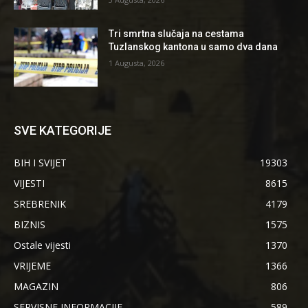
Tri smrtna slučaja na cestama
Tuzlanskog kantona u samo dva dana
1 Augusta, 2026
SVE KATEGORIJE
BIH I SVIJET
19303
VIJESTI
8615
SREBRENIK
4179
BIZNIS
1575
Ostale vijesti
1370
VRIJEME
1366
MAGAZIN
806
SERVISNE INFORMACIJE
589