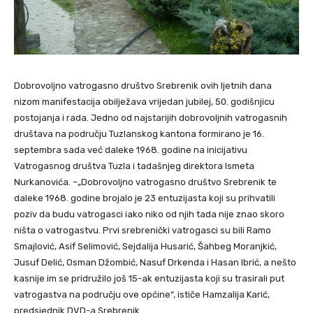
Dobrovoljno vatrogasno društvo Srebrenik ovih ljetnih dana
nizom manifestacija obilježava vrijedan jubilej, 50. godišnjicu
postojanja i rada. Jedno od najstarijih dobrovoljnih vatrogasnih
društava na području Tuzlanskog kantona formirano je 16.
septembra sada već daleke 1968. godine na inicijativu
Vatrogasnog društva Tuzla i tadašnjeg direktora Ismeta
Nurkanovića. –„Dobrovoljno vatrogasno društvo Srebrenik te
daleke 1968. godine brojalo je 23 entuzijasta koji su prihvatili
poziv da budu vatrogasci iako niko od njih tada nije znao skoro
ništa o vatrogastvu. Prvi srebrenički vatrogasci su bili Ramo
Smajlović, Asif Selimović, Sejdalija Husarić, Šahbeg Moranjkić,
Jusuf Delić, Osman Džombić, Nasuf Drkenda i Hasan Ibrić, a nešto
kasnije im se pridružilo još 15-ak entuzijasta koji su trasirali put
vatrogastva na području ove općine“, ističe Hamzalija Karić,
predsjednik DVD-a Srebrenik.