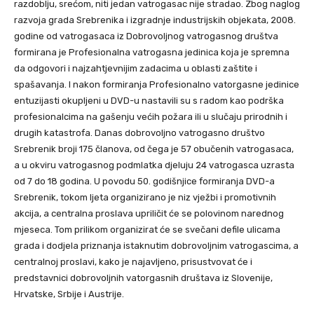
razdoblju, srećom, niti jedan vatrogasac nije stradao. Zbog naglog
razvoja grada Srebrenika i izgradnje industrijskih objekata, 2008.
godine od vatrogasaca iz Dobrovoljnog vatrogasnog društva
formirana je Profesionalna vatrogasna jedinica koja je spremna
da odgovori i najzahtjevnijim zadacima u oblasti zaštite i
spašavanja. I nakon formiranja Profesionalno vatorgasne jedinice
entuzijasti okupljeni u DVD-u nastavili su s radom kao podrška
profesionalcima na gašenju većih požara ili u slučaju prirodnih i
drugih katastrofa. Danas dobrovoljno vatrogasno društvo
Srebrenik broji 175 članova, od čega je 57 obučenih vatrogasaca,
a u okviru vatrogasnog podmlatka djeluju 24 vatrogasca uzrasta
od 7 do 18 godina. U povodu 50. godišnjice formiranja DVD-a
Srebrenik, tokom ljeta organizirano je niz vježbi i promotivnih
akcija, a centralna proslava upriličit će se polovinom narednog
mjeseca. Tom prilikom organizirat će se svečani defile ulicama
grada i dodjela priznanja istaknutim dobrovoljnim vatrogascima, a
centralnoj proslavi, kako je najavljeno, prisustvovat će i
predstavnici dobrovoljnih vatorgasnih društava iz Slovenije,
Hrvatske, Srbije i Austrije.