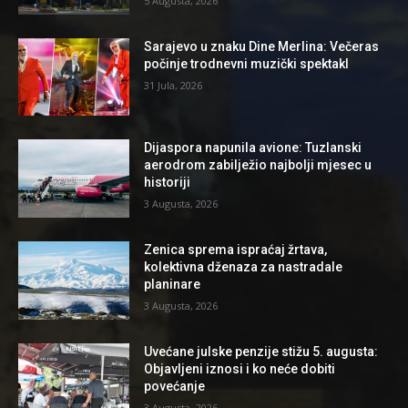
5 Augusta, 2026
Sarajevo u znaku Dine Merlina: Večeras
počinje trodnevni muzički spektakl
31 Jula, 2026
Dijaspora napunila avione: Tuzlanski
aerodrom zabilježio najbolji mjesec u
historiji
3 Augusta, 2026
Zenica sprema ispraćaj žrtava,
kolektivna dženaza za nastradale
planinare
3 Augusta, 2026
Uvećane julske penzije stižu 5. augusta:
Objavljeni iznosi i ko neće dobiti
povećanje
3 Augusta, 2026