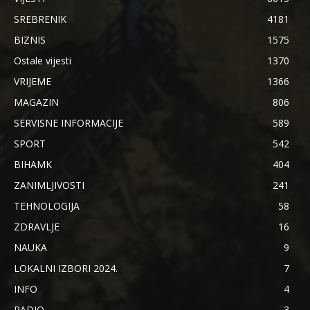
SREBRENIK
4181
BIZNIS
1575
Ostale vijesti
1370
VRIJEME
1366
MAGAZIN
806
SERVISNE INFORMACIJE
589
SPORT
542
BIHAMK
404
ZANIMLJIVOSTI
241
TEHNOLOGIJA
58
ZDRAVLJE
16
NAUKA
9
LOKALNI IZBORI 2024.
7
INFO
4
RADIO
3