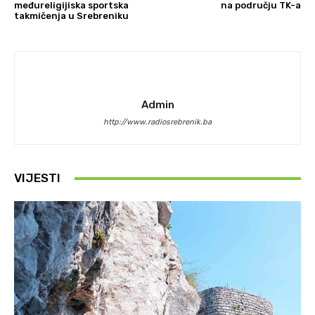
međureligijiska sportska
na području TK-a
takmičenja u Srebreniku
Admin
http://www.radiosrebrenik.ba
VIJESTI