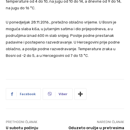
temperature od 4 do 10, na jugu od 10 do 14, a dnevne od 9 do 14,
na jugu do 16 °C.
U ponedjeljak 28.11.2016., pretežno oblačno vrijeme. U Bosni je
moguća slaba kiša, u jutarnjim satima i dio prijepodneva, a u
područjima iznad 600 m slab snijeg. Poslije podne prestanak
padavine i postepeno razvedravanje. U Hercegovini prije podne
oblačno, a poslije podne razvedravanje. Temperature zraka u
Bosni od -2 do 5, a u Hercegovini od 7 do 13 °C.
Facebook
Viber
PRETHODNI ČLANAK
NAREDNI ČLANAK
U subotu počinju
Oduzeto oružje u pretresima