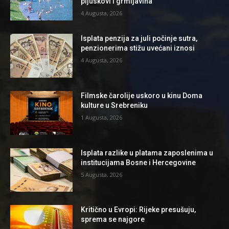
pljuskovi i grmljavina
4 Augusta, 2026
Isplata penzija za juli počinje sutra,
penzionerima stižu uvećani iznosi
4 Augusta, 2026
Filmske čarolije uskoro u kinu Doma
kulture u Srebreniku
1 Augusta, 2026
Isplata razlike u platama zaposlenima u
institucijama Bosne i Hercegovine
5 Augusta, 2026
Kritično u Evropi: Rijeke presušuju,
sprema se najgore