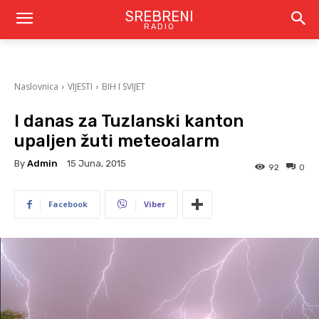
SREBRENI
RADIO
Naslovnica
VIJESTI
BIH I SVIJET
I danas za Tuzlanski kanton
upaljen žuti meteoalarm
By
Admin
15 Juna, 2015
92
0
Facebook
Viber