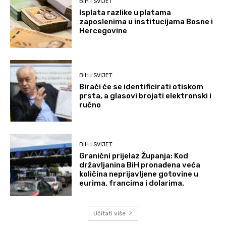
BIH I SVIJET
Isplata razlike u platama
zaposlenima u institucijama Bosne i
Hercegovine
BIH I SVIJET
Birači će se identificirati otiskom
prsta, a glasovi brojati elektronski i
ručno
BIH I SVIJET
Granični prijelaz Županja: Kod
državljanina BiH pronađena veća
količina neprijavljene gotovine u
eurima, francima i dolarima.
Učitati više