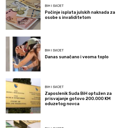
BIH I SVIJET
Počinje isplata julskih naknada za
osobe s invaliditetom
BIH I SVIJET
Danas sunačano i veoma toplo
BIH I SVIJET
Zaposlenik Suda BiH optužen za
prisvajanje gotovo 200.000 KM
oduzetog novca