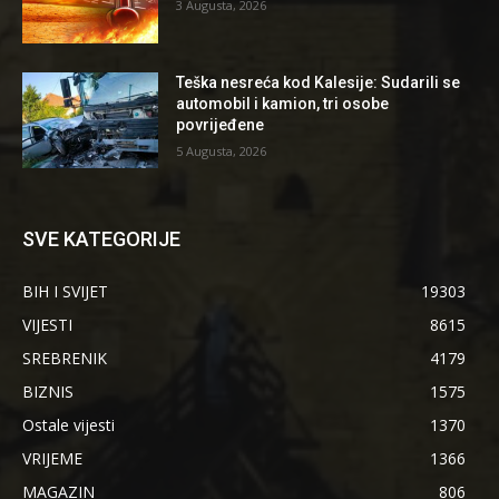
3 Augusta, 2026
Teška nesreća kod Kalesije: Sudarili se
automobil i kamion, tri osobe
povrijeđene
5 Augusta, 2026
SVE KATEGORIJE
BIH I SVIJET
19303
VIJESTI
8615
SREBRENIK
4179
BIZNIS
1575
Ostale vijesti
1370
VRIJEME
1366
MAGAZIN
806