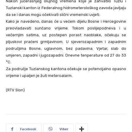
Nakon jučerašnjeg olujnog vremena koje je zahvatilo Tuzlu i
Tuzlanski kanton iz Federalnog hidrometerološkog zavoda javljaju
da se i danas mogu očekivati slični vremenski uvjeti.
Kako je navedeno, danas će u većem dijelu Bosne i Hercegovine
preovladavati sunčano vrijeme. Tokom poslijepodneva i u
večernjim satima, uz postepen porast naoblake, očekuju se
pljuskovi praćeni grmljavinom. U sjeverozapadnim i zapadnim
područjima Bosne, uglavnom, bez padavina. Vjetar, slab do
umjeren, zapadni i jugozapadni. Dnevne tenperature od 27 do 33
°C.
Za područje Tuzlanskog kantona očekuje se potencijalno opasno
vrijeme i upaljen je žuti meteroalarm.
(RTV Slon)
Facebook
Viber