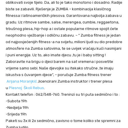
oblikovati svoje tijelo. Da, ali to je tako monotono i dosadno. Radije
biste se zabavili. Rješenje je ZUMBA – kombinacija klasičnog
fitnessa i latinoameričkih plesova. Garantovana najbolja zabava u
gradu. Uz ritmove sambe, salse, merengea, cumbie, reggaetona,
trbušnog plesa, hip-hop a i ostale popularne ritmove spojit ćete
neophodno vježbanje i odličnu zabavu. – “ Zumba fitness je jedan
od najposjećenijih fitness-a na svijetu, milioni ljudi su dio predobre
atmosfere na Zumba satovima, te se uvijek vraćaju kući nasmijani
i puni energije. Uz to, ako imate djecu ,tu je i baby sitting !
Zaboravite na brigu o djeci barem na sat vremena i posvetite
vrijeme samo sebi. Naše djevojke su itekako stručne ,te imaju
iskustva s čuvanjem djece”, – poručuje Zumba fitness trener
Arijana Moranjkić
,licencirani Zumba instruktor i trener plesa
u
Plesnoj Školi Rebus
.
Kontakt telefon : 062/548-760. Treninzi su tri puta sedmično i to :
-Subota 19h
-Nedjelja 19h
-Srijeda 19h
Paketi su 3x ili 2x sedmično, zavisno o tome koliko ste spremni za
Zumba ludilo.