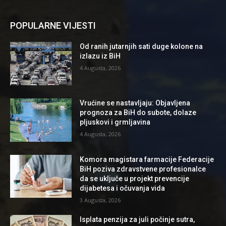
POPULARNE VIJESTI
Od ranih jutarnjih sati duge kolone na
izlazu iz BiH
4 Augusta, 2026
Vrućine se nastavljaju: Objavljena
prognoza za BiH do subote, dolaze
pljuskovi i grmljavina
4 Augusta, 2026
Komora magistara farmacije Federacije
BiH poziva zdravstvene profesionalce
da se uključe u projekt prevencije
dijabetesa i očuvanja vida
3 Augusta, 2026
Isplata penzija za juli počinje sutra,