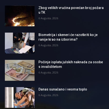
Zbog velikih vrućina povećan broj požara
u TK
6 Augusta, 2026
Biometrija i skeneri će razotkriti ko je
ranije krao na izborima?
6 Augusta, 2026
Počinje isplata julskih naknada za osobe
s invaliditetom
6 Augusta, 2026
Danas sunačano i veoma toplo
6 Augusta, 2026