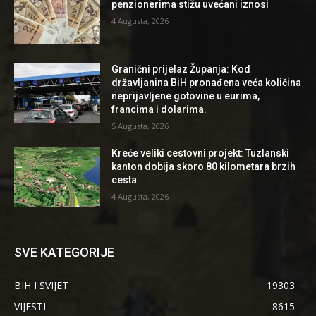
penzionerima stižu uvećani iznosi
4 Augusta, 2026
Granični prijelaz Županja: Kod
državljanina BiH pronađena veća količina
neprijavljene gotovine u eurima,
francima i dolarima.
5 Augusta, 2026
Kreće veliki cestovni projekt: Tuzlanski
kanton dobija skoro 80 kilometara brzih
cesta
4 Augusta, 2026
SVE KATEGORIJE
BIH I SVIJET
19303
VIJESTI
8615