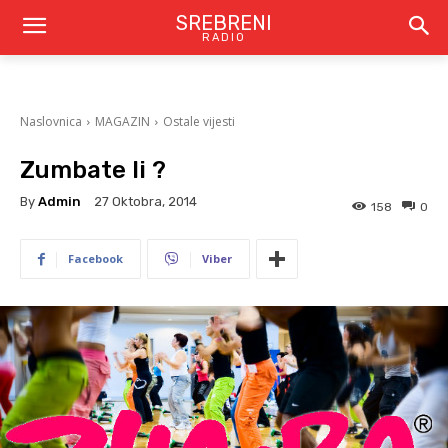
SREBRENI
RADIO
Naslovnica
MAGAZIN
Ostale vijesti
Zumbate li ?
By
Admin
27 Oktobra, 2014
158
0
Facebook
Viber