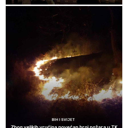
BIH I SVIJET
Zbog velikih vrućina povećan broj požara u TK