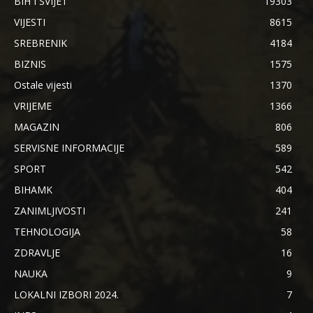
BIH I SVIJET
19303
VIJESTI
8615
SREBRENIK
4184
BIZNIS
1575
Ostale vijesti
1370
VRIJEME
1366
MAGAZIN
806
SERVISNE INFORMACIJE
589
SPORT
542
BIHAMK
404
ZANIMLJIVOSTI
241
TEHNOLOGIJA
58
ZDRAVLJE
16
NAUKA
9
LOKALNI IZBORI 2024.
7