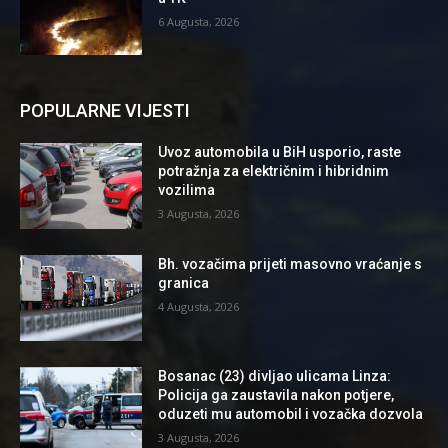
6 Augusta, 2026
POPULARNE VIJESTI
Uvoz automobila u BiH usporio, raste
potražnja za električnim i hibridnim
vozilima
3 Augusta, 2026
Bh. vozačima prijeti masovno vraćanje s
granica
4 Augusta, 2026
Bosanac (23) divljao ulicama Linza:
Policija ga zaustavila nakon potjere,
oduzeti mu automobil i vozačka dozvola
3 Augusta, 2026