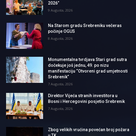
2026”
9 Augusta, 2026
Na Starom gradu Srebreniku večeras
počinje OGUS
8 Augusta, 2026
Monumentalna tvrdjava Stari grad sutra
dočekuje još jednu, 49. po nizu
manifestaciju “Otvoreni grad umjetnosti
Srebrenik”
7 Augusta, 2026
Direktor Vijeća stranih investitora u
Bosni i Hercegovini posjetio Srebrenik
7 Augusta, 2026
Zbog velikih vrućina povećan broj požara
u TK