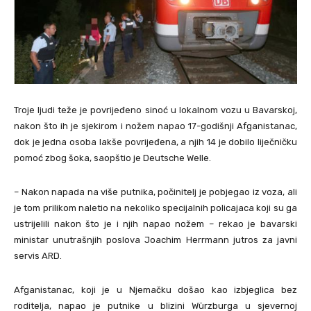
Troje ljudi teže je povrijeđeno sinoć u lokalnom vozu u Bavarskoj,
nakon što ih je sjekirom i nožem napao 17-godišnji Afganistanac,
dok je jedna osoba lakše povrijeđena, a njih 14 je dobilo liječničku
pomoć zbog šoka, saopštio je Deutsche Welle.
– Nakon napada na više putnika, počinitelj je pobjegao iz voza, ali
je tom prilikom naletio na nekoliko specijalnih policajaca koji su ga
ustrijelili nakon što je i njih napao nožem – rekao je bavarski
ministar unutrašnjih poslova Joachim Herrmann jutros za javni
servis ARD.
Afganistanac, koji je u Njemačku došao kao izbjeglica bez
roditelja, napao je putnike u blizini Würzburga u sjevernoj