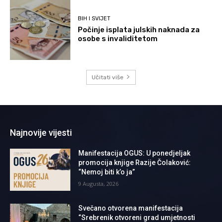
BIH I SVIJET
Počinje isplata julskih naknada za
osobe s invaliditetom
Učitati više
Najnovije vijesti
Manifestacija OGUS: U ponedjeljak
promocija knjige Razije Čolaković:
“Nemoj biti k’o ja”
9 Augusta, 2026
Svečano otvorena manifestacija
“Srebrenik otvoreni grad umjetnosti