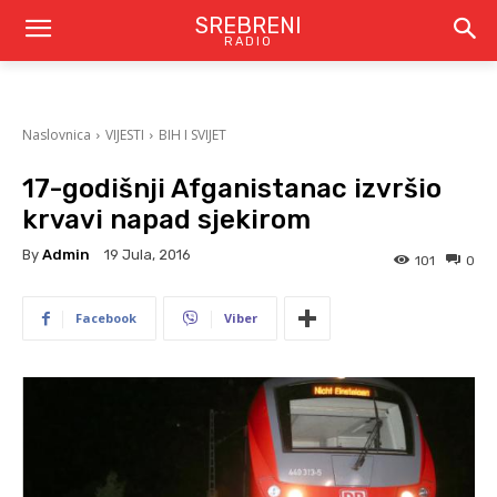
SREBRENI
RADIO
Naslovnica
VIJESTI
BIH I SVIJET
17-godišnji Afganistanac izvršio
krvavi napad sjekirom
By
Admin
19 Jula, 2016
101
0
Facebook
Viber