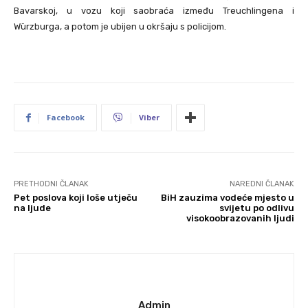
Bavarskoj, u vozu koji saobraća između Treuchlingena i
Würzburga, a potom je ubijen u okršaju s policijom.
Facebook
Viber
PRETHODNI ČLANAK
NAREDNI ČLANAK
Pet poslova koji loše utječu
BiH zauzima vodeće mjesto u
na ljude
svijetu po odlivu
visokoobrazovanih ljudi
Admin