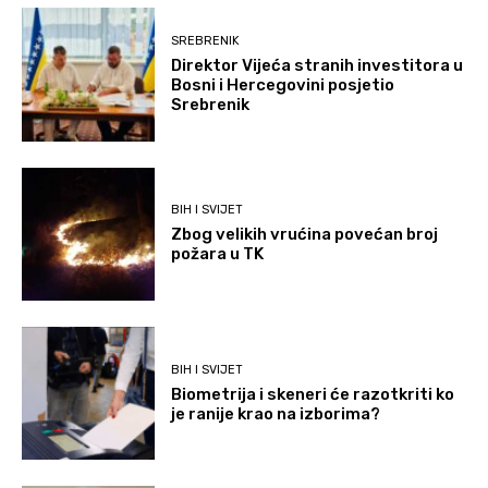
SREBRENIK
Direktor Vijeća stranih investitora u
Bosni i Hercegovini posjetio
Srebrenik
BIH I SVIJET
Zbog velikih vrućina povećan broj
požara u TK
BIH I SVIJET
Biometrija i skeneri će razotkriti ko
je ranije krao na izborima?