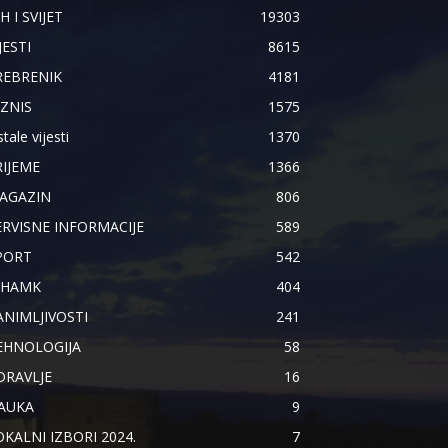
H I SVIJET
19303
JESTI
8615
REBRENIK
4181
IZNIS
1575
tale vijesti
1370
RIJEME
1366
AGAZIN
806
ERVISNE INFORMACIJE
589
PORT
542
IHAMK
404
ANIMLJIVOSTI
241
EHNOLOGIJA
58
DRAVLJE
16
AUKA
9
OKALNI IZBORI 2024.
7