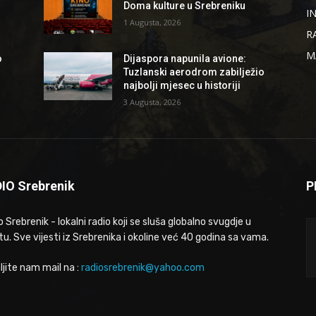
Doma kulture u Srebreniku
I
1 Augusta, 2026
R
M
o
Dijaspora napunila avione:
Tuzlanski aerodrom zabilježio
najbolji mjesec u historiji
3 Augusta, 2026
IO Srebrenik
P
 Srebrenik - lokalni radio koji se sluša globalno svugdje u
tu. Sve vijesti iz Srebrenika i okoline već 40 godina sa vama.
ljite nam mail na :
radiosrebrenik@yahoo.com