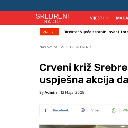
SREBRENI
VIJESTI
MAGA
RADIO
Direktor Vijeća stranih investitora u
Zbog velikih vrućina povećan broj
VIJESTI
Naslovnica
VIJESTI
SREBRENIK
Crveni križ Srebre
uspješna akcija da
By
Admin
12 Maja, 2025
Facebook
Viber
Wh