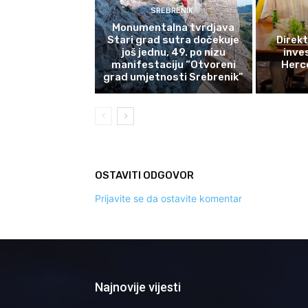
SREBRENIK
Monumentalna tvrdjava
Stari grad sutra dočekuje
Direkt
još jednu, 49. po nizu
inves
manifestaciju “Otvoreni
Herce
grad umjetnosti Srebrenik”
OSTAVITI ODGOVOR
Prijavite se da ostavite komentar
Najnovije vijesti