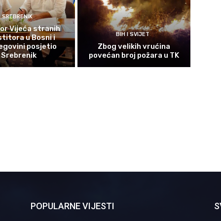
SREBRENIK
or Vijeća stranih
BIH I SVIJET
titora u Bosni i
govini posjetio
Zbog velikih vrućina
Srebrenik
povećan broj požara u TK
POPULARNE VIJESTI
S