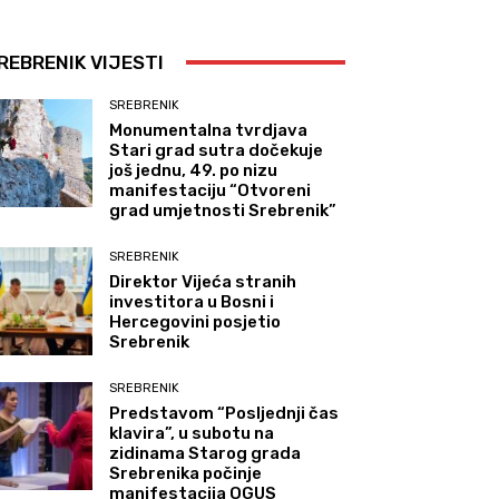
REBRENIK VIJESTI
SREBRENIK
Monumentalna tvrdjava
Stari grad sutra dočekuje
još jednu, 49. po nizu
manifestaciju “Otvoreni
grad umjetnosti Srebrenik”
SREBRENIK
Direktor Vijeća stranih
investitora u Bosni i
Hercegovini posjetio
Srebrenik
SREBRENIK
Predstavom “Posljednji čas
klavira”, u subotu na
zidinama Starog grada
Srebrenika počinje
manifestacija OGUS