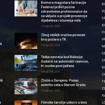
Komora magistara farmacije
BI
,
Federacije BiH poziva
VI
zdravstvene profesionalce da
se uključe u projekt prevencije
S
dijabetesa i očuvanja vida
B
3 Augusta, 2026
Os
Zbog velikih vrućina povećan
V
broj požara u TK
ik
6 Augusta, 2026
M
S
Teška nesreća kod Kalesije:
S
Sudarili se automobil i kamion,
tri osobe povrijeđene
B
5 Augusta, 2026
Z
ti
Zločin u Sarajevu: Punac
T
usmrtio zeta u Starom Gradu
Z
3 Augusta, 2026
N
L
a
Filmske čarolije uskoro u kinu