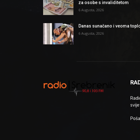
za osobe s invaliditetom
6 Augusta, 2026
Danas sunačano i veoma topl
6 Augusta, 2026
RAD
Radio
svije
Poša