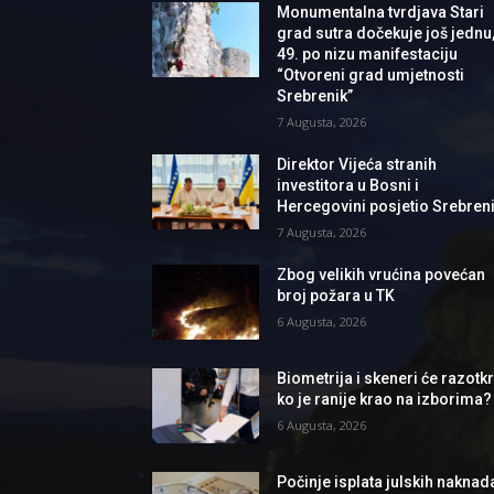
Monumentalna tvrdjava Stari
grad sutra dočekuje još jednu
49. po nizu manifestaciju
“Otvoreni grad umjetnosti
Srebrenik”
7 Augusta, 2026
Direktor Vijeća stranih
investitora u Bosni i
Hercegovini posjetio Srebren
7 Augusta, 2026
Zbog velikih vrućina povećan
broj požara u TK
6 Augusta, 2026
Biometrija i skeneri će razotkri
ko je ranije krao na izborima?
6 Augusta, 2026
Počinje isplata julskih naknad