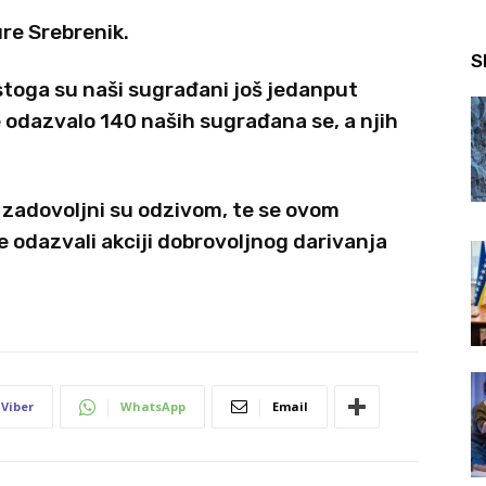
ure Srebrenik.
S
stoga su naši sugrađani još jedanput
e odazvalo 140 naših sugrađana se, a njih
 zadovoljni su odzivom, te se ovom
se odazvali akciji dobrovoljnog darivanja
Viber
WhatsApp
Email