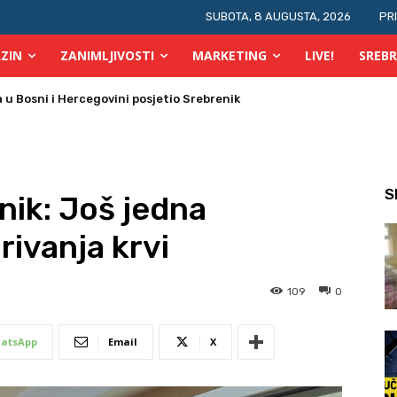
SUBOTA, 8 AUGUSTA, 2026
PR
ZIN
ZANIMLJIVOSTI
MARKETING
LIVE!
SREBR
 Bosni i Hercegovini posjetio Srebrenik
 požara u TK
S
nik: Još jedna
rivanja krvi
109
0
atsApp
Email
X