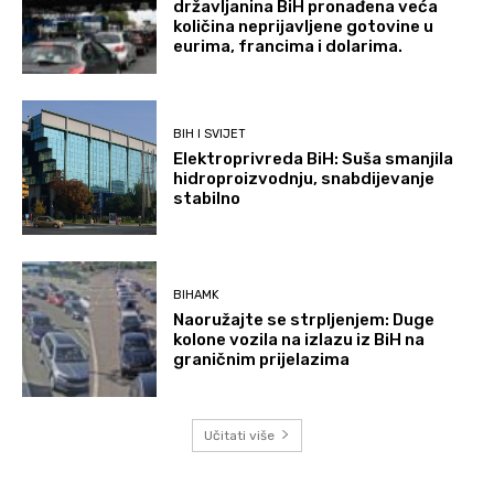
državljanina BiH pronađena veća
količina neprijavljene gotovine u
eurima, francima i dolarima.
BIH I SVIJET
Elektroprivreda BiH: Suša smanjila
hidroproizvodnju, snabdijevanje
stabilno
BIHAMK
Naoružajte se strpljenjem: Duge
kolone vozila na izlazu iz BiH na
graničnim prijelazima
Učitati više