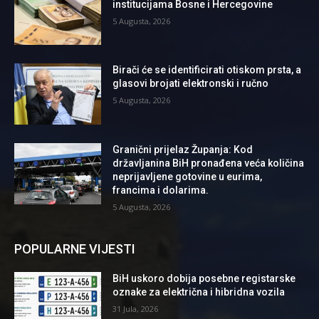
institucijama Bosne i Hercegovine
5 Augusta, 2026
Birači će se identificirati otiskom prsta, a
glasovi brojati elektronski i ručno
5 Augusta, 2026
Granični prijelaz Županja: Kod
državljanina BiH pronađena veća količina
neprijavljene gotovine u eurima,
francima i dolarima.
5 Augusta, 2026
POPULARNE VIJESTI
BiH uskoro dobija posebne registarske
oznake za električna i hibridna vozila
31 Jula, 2026