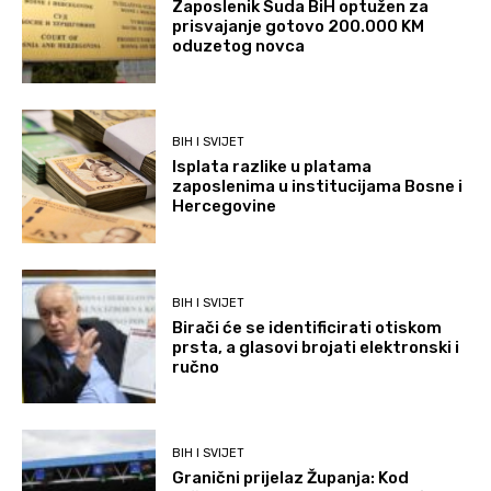
Zaposlenik Suda BiH optužen za
prisvajanje gotovo 200.000 KM
oduzetog novca
BIH I SVIJET
Isplata razlike u platama
zaposlenima u institucijama Bosne i
Hercegovine
BIH I SVIJET
Birači će se identificirati otiskom
prsta, a glasovi brojati elektronski i
ručno
BIH I SVIJET
Granični prijelaz Županja: Kod