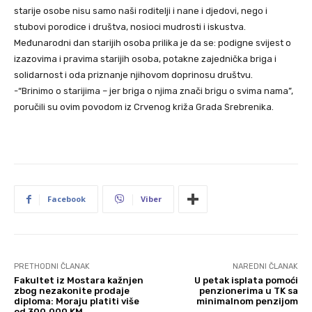
starije osobe nisu samo naši roditelji i nane i djedovi, nego i
stubovi porodice i društva, nosioci mudrosti i iskustva.
Međunarodni dan starijih osoba prilika je da se: podigne svijest o
izazovima i pravima starijih osoba, potakne zajednička briga i
solidarnost i oda priznanje njihovom doprinosu društvu.
-“Brinimo o starijima – jer briga o njima znači brigu o svima nama”,
poručili su ovim povodom iz Crvenog križa Grada Srebrenika.
Facebook
Viber
PRETHODNI ČLANAK
NAREDNI ČLANAK
Fakultet iz Mostara kažnjen
U petak isplata pomoći
zbog nezakonite prodaje
penzionerima u TK sa
diploma: Moraju platiti više
minimalnom penzijom
od 300.000 KM