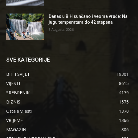
Danas u BiH sunčano i veoma vruće: Na
jugu temperatura do 42 stepena
3 Augusta, 2026
SVE KATEGORIJE
BIH I SVIJET
19301
VIJESTI
8615
SREBRENIK
4179
BIZNIS
1575
Ostale vijesti
1370
VRIJEME
1366
MAGAZIN
806