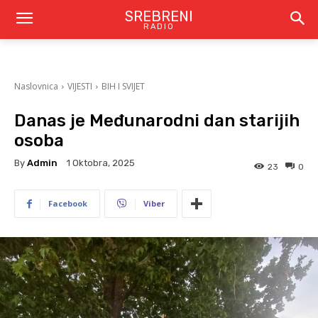
SREBRENI
RADIO
Naslovnica
VIJESTI
BIH I SVIJET
Danas je Međunarodni dan starijih
osoba
By
Admin
1 Oktobra, 2025
23
0
Facebook
Viber