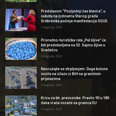
Predstavom “Posljednji čas klavira”, u
subotu na zidinama Starog grada
Srebrenika počinje manifestacija OGUS
3 Augusta, 2026
Privredno-turistička ruta „Put šljive“ će
biti predstavljena na 53. Sajmu šljive u
Gradačcu
4 Augusta, 2026
Naoružajte se strpljenjem: Duge kolone
vozila na izlazu iz BiH na graničnim
prijelazima
5 Augusta, 2026
Kriza za bh. prevoznike: Pravilo 90 u 180
dana vraća vozače sa granica EU
4 Augusta, 2026