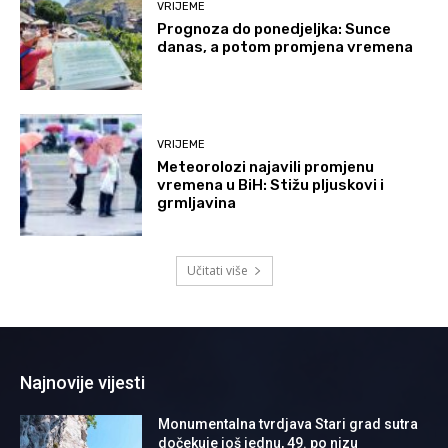
VRIJEME
Prognoza do ponedjeljka: Sunce
danas, a potom promjena vremena
VRIJEME
Meteorolozi najavili promjenu
vremena u BiH: Stižu pljuskovi i
grmljavina
Učitati više
Najnovije vijesti
Monumentalna tvrdjava Stari grad sutra
dočekuje još jednu, 49. po nizu