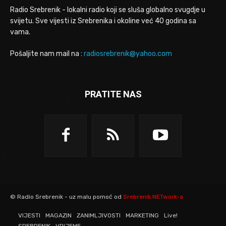
Radio Srebrenik - lokalni radio koji se sluša globalno svugdje u
svijetu. Sve vijesti iz Srebrenika i okoline već 40 godina sa
vama.
Pošaljite nam mail na :
radiosrebrenik@yahoo.com
PRATITE NAS
© Radio Srebrenik - uz malu pomoć od
Srebrenik.NETwork-a
VIJESTI
MAGAZIN
ZANIMLJIVOSTI
MARKETING
Live!
SREBRENIK
VRIJEME