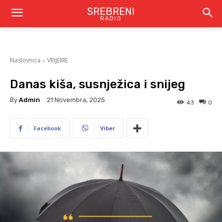
SREBRENI
RADIO
Naslovnica
VRIJEME
Danas kiša, susnježica i snijeg
By
Admin
21 Novembra, 2025
43
0
Facebook
Viber