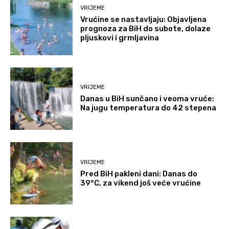
VRIJEME
Vrućine se nastavljaju: Objavljena
prognoza za BiH do subote, dolaze
pljuskovi i grmljavina
VRIJEME
Danas u BiH sunčano i veoma vruće:
Na jugu temperatura do 42 stepena
VRIJEME
Pred BiH pakleni dani: Danas do
39°C, za vikend još veće vrućine