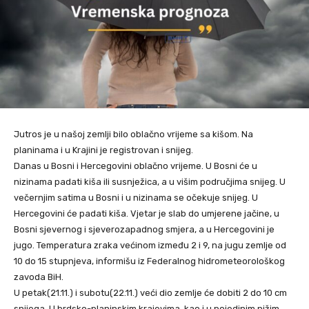
Jutros je u našoj zemlji bilo oblačno vrijeme sa kišom. Na
planinama i u Krajini je registrovan i snijeg.
Danas u Bosni i Hercegovini oblačno vrijeme. U Bosni će u
nizinama padati kiša ili susnježica, a u višim područjima snijeg. U
večernjim satima u Bosni i u nizinama se očekuje snijeg. U
Hercegovini će padati kiša. Vjetar je slab do umjerene jačine, u
Bosni sjevernog i sjeverozapadnog smjera, a u Hercegovini je
jugo. Temperatura zraka većinom između 2 i 9, na jugu zemlje od
10 do 15 stupnjeva, informišu iz Federalnog hidrometeorološkog
zavoda BiH.
U petak(21.11.) i subotu(22.11.) veći dio zemlje će dobiti 2 do 10 cm
snijega. U brdsko-planinskim krajevima, kao i u pojedinim nižim