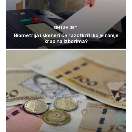
BIH I SVIJET
Biometrija i skeneri će razotkriti ko je ranije
krao na izborima?