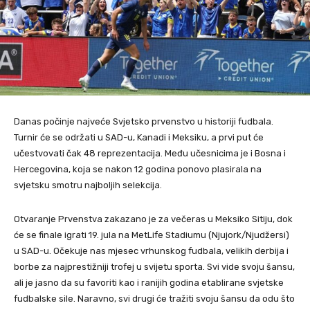
Danas počinje najveće Svjetsko prvenstvo u historiji fudbala.
Turnir će se održati u SAD-u, Kanadi i Meksiku, a prvi put će
učestvovati čak 48 reprezentacija. Među učesnicima je i Bosna i
Hercegovina, koja se nakon 12 godina ponovo plasirala na
svjetsku smotru najboljih selekcija.
Otvaranje Prvenstva zakazano je za večeras u Meksiko Sitiju, dok
će se finale igrati 19. jula na MetLife Stadiumu (Njujork/Njudžersi)
u SAD-u. Očekuje nas mjesec vrhunskog fudbala, velikih derbija i
borbe za najprestižniji trofej u svijetu sporta. Svi vide svoju šansu,
ali je jasno da su favoriti kao i ranijih godina etablirane svjetske
fudbalske sile. Naravno, svi drugi će tražiti svoju šansu da odu što