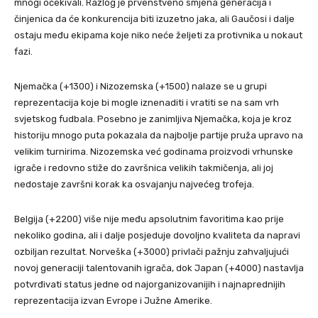
mnogi očekivali. Razlog je prvenstveno smjena generacija i
činjenica da će konkurencija biti izuzetno jaka, ali Gaučosi i dalje
ostaju među ekipama koje niko neće željeti za protivnika u nokaut
fazi.
Njemačka (+1300) i Nizozemska (+1500) nalaze se u grupi
reprezentacija koje bi mogle iznenaditi i vratiti se na sam vrh
svjetskog fudbala. Posebno je zanimljiva Njemačka, koja je kroz
historiju mnogo puta pokazala da najbolje partije pruža upravo na
velikim turnirima. Nizozemska već godinama proizvodi vrhunske
igrače i redovno stiže do završnica velikih takmičenja, ali joj
nedostaje završni korak ka osvajanju najvećeg trofeja.
Belgija (+2200) više nije među apsolutnim favoritima kao prije
nekoliko godina, ali i dalje posjeduje dovoljno kvaliteta da napravi
ozbiljan rezultat. Norveška (+3000) privlači pažnju zahvaljujući
novoj generaciji talentovanih igrača, dok Japan (+4000) nastavlja
potvrđivati status jedne od najorganizovanijih i najnaprednijih
reprezentacija izvan Evrope i Južne Amerike.