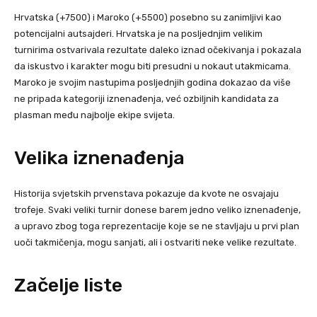
Hrvatska (+7500) i Maroko (+5500) posebno su zanimljivi kao
potencijalni autsajderi. Hrvatska je na posljednjim velikim
turnirima ostvarivala rezultate daleko iznad očekivanja i pokazala
da iskustvo i karakter mogu biti presudni u nokaut utakmicama.
Maroko je svojim nastupima posljednjih godina dokazao da više
ne pripada kategoriji iznenađenja, već ozbiljnih kandidata za
plasman među najbolje ekipe svijeta.
Velika iznenađenja
Historija svjetskih prvenstava pokazuje da kvote ne osvajaju
trofeje. Svaki veliki turnir donese barem jedno veliko iznenađenje,
a upravo zbog toga reprezentacije koje se ne stavljaju u prvi plan
uoči takmičenja, mogu sanjati, ali i ostvariti neke velike rezultate.
Začelje liste