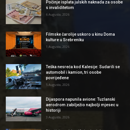
Počinje isplata julskih naknada za osobe
s invaliditetom
6 Augusta, 2026
Filmske čarolije uskoro u kinu Doma
kulture u Srebreniku
1 Augusta, 2026
Teška nesreća kod Kalesije: Sudarili se
automobil i kamion, tri osobe
povrijeđene
5 Augusta, 2026
Dijaspora napunila avione: Tuzlanski
aerodrom zabilježio najbolji mjesec u
historiji
3 Augusta, 2026