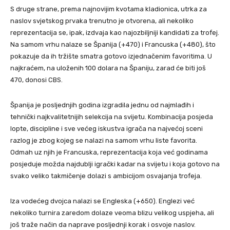
S druge strane, prema najnovijim kvotama kladionica, utrka za
naslov svjetskog prvaka trenutno je otvorena, ali nekoliko
reprezentacija se, ipak, izdvaja kao najozbiljniji kandidati za trofej.
Na samom vrhu nalaze se Španija (+470) i Francuska (+480), što
pokazuje da ih tržište smatra gotovo izjednačenim favoritima. U
najkraćem, na uloženih 100 dolara na Španiju, zarad će biti još
470, donosi CBS.
Španija je posljednjih godina izgradila jednu od najmlađih i
tehnički najkvalitetnijih selekcija na svijetu. Kombinacija posjeda
lopte, discipline i sve većeg iskustva igrača na najvećoj sceni
razlog je zbog kojeg se nalazi na samom vrhu liste favorita.
Odmah uz njih je Francuska, reprezentacija koja već godinama
posjeduje možda najdublji igrački kadar na svijetu i koja gotovo na
svako veliko takmičenje dolazi s ambicijom osvajanja trofeja.
Iza vodećeg dvojca nalazi se Engleska (+650). Englezi već
nekoliko turnira zaredom dolaze veoma blizu velikog uspjeha, ali
još traže način da naprave posljednji korak i osvoje naslov.