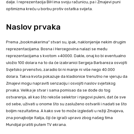
dalje. I reprezentacija BiH ima svoju računicu, pa i Zmajevi puni
optimizma kreću u borbu protiv ostatka svijeta.
Naslov prvaka
Prema „bookmakerima“ stvari su, ipak, naklonjenije nekim drugim
reprezentacijama. Bosna i Hercegovina nalazi se među
reprezentacijama s kvotom +40000. Dakle, onaj ko bi eventualno
uložio 100 dolara na to da će izabranici Sergeja Barbareza osvojiti
Svjetsko prvenstvo, zaradio bi ni manje ni više nego 40.000
dolara. Takva kvota pokazuje da kladionice trenutno ne vjeruju da
Zmajevi mogu napraviti senzaciju i osvojiti naslov svjetskog
prvaka. Velika je stvar i sama pomisao da se dođe do tog
ostvarenja, ali kao što rekoše selektor i njegovi puleni, dat će sve
od sebe, uživati u onome što su zasluženo ostvarili i nadati se što
boljim rezultatima. A kako sve to može izgledati u režiji Zmajeva,
zna ponajbolje Italija, čiji će igrači upravo zbog našeg tima
Mundijal pratiti putem TV ekrana.