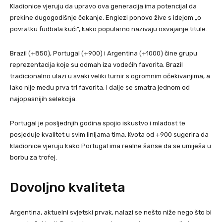
Kladionice vjeruju da upravo ova generacija ima potencijal da
prekine dugogodišnje čekanje. Englezi ponovo žive s idejom „o
povratku fudbala kući“, kako popularno nazivaju osvajanje titule.
Brazil (+850), Portugal (+900) i Argentina (+1000) čine grupu
reprezentacija koje su odmah iza vodećih favorita. Brazil
tradicionalno ulazi u svaki veliki turnir s ogromnim očekivanjima, a
iako nije među prva tri favorita, i dalje se smatra jednom od
najopasnijih selekcija.
Portugal je posljednjih godina spojio iskustvo i mladost te
posjeduje kvalitet u svim linijama tima. Kvota od +900 sugerira da
kladionice vjeruju kako Portugal ima realne šanse da se umiješa u
borbu za trofej.
Dovoljno kvaliteta
Argentina, aktuelni svjetski prvak, nalazi se nešto niže nego što bi