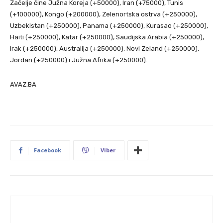
Začelje čine Južna Koreja (+50000), Iran (+75000), Tunis
(+100000), Kongo (+200000), Zelenortska ostrva (+250000),
Uzbekistan (+250000), Panama (+250000), Kurasao (+250000),
Haiti (+250000), Katar (+250000), Saudijska Arabia (+250000),
Irak (+250000), Australija (+250000), Novi Zeland (+250000),
Jordan (+250000) i Južna Afrika (+250000).
AVAZ.BA
Facebook
Viber