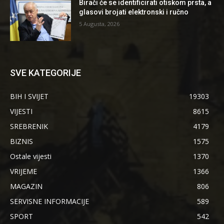
Birači će se identificirati otiskom prsta, a
glasovi brojati elektronski i ručno
5 Augusta, 2026
SVE KATEGORIJE
BIH I SVIJET
19303
VIJESTI
8615
SREBRENIK
4179
BIZNIS
1575
Ostale vijesti
1370
VRIJEME
1366
MAGAZIN
806
SERVISNE INFORMACIJE
589
SPORT
542