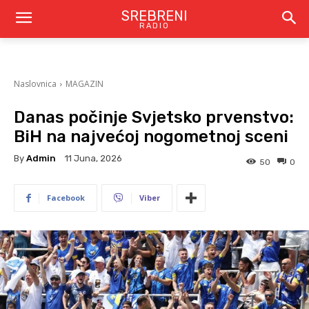
SREBRENI
RADIO
Naslovnica
MAGAZIN
Danas počinje Svjetsko prvenstvo:
BiH na najvećoj nogometnoj sceni
By
Admin
11 Juna, 2026
50
0
Facebook
Viber