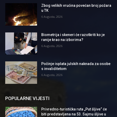
Zbog velikih vrućina povećan broj požara
u TK
6 Augusta, 2026
Biometrija i skeneri će razotkriti ko je
ranije krao na izborima?
6 Augusta, 2026
Počinje isplata julskih naknada za osobe
s invaliditetom
6 Augusta, 2026
POPULARNE VIJESTI
Privredno-turistička ruta „Put šljive“ će
biti predstavljena na 53. Sajmu šljive u