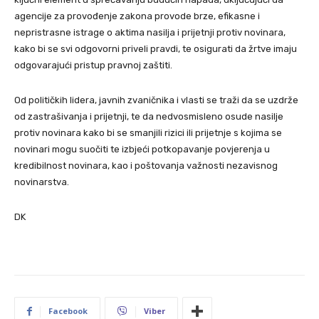
agencije za provođenje zakona provode brze, efikasne i
nepristrasne istrage o aktima nasilja i prijetnji protiv novinara,
kako bi se svi odgovorni priveli pravdi, te osigurati da žrtve imaju
odgovarajući pristup pravnoj zaštiti.
Od političkih lidera, javnih zvaničnika i vlasti se traži da se uzdrže
od zastrašivanja i prijetnji, te da nedvosmisleno osude nasilje
protiv novinara kako bi se smanjili rizici ili prijetnje s kojima se
novinari mogu suočiti te izbjeći potkopavanje povjerenja u
kredibilnost novinara, kao i poštovanja važnosti nezavisnog
novinarstva.
DK
Facebook
Viber