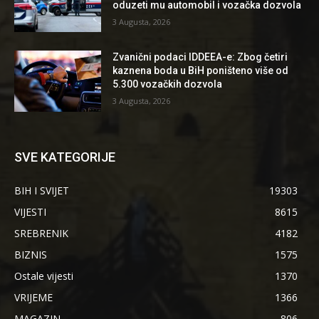
oduzeti mu automobil i vozačka dozvola
3 Augusta, 2026
Zvanični podaci IDDEEA-e: Zbog četiri
kaznena boda u BiH poništeno više od
5.300 vozačkih dozvola
3 Augusta, 2026
SVE KATEGORIJE
BIH I SVIJET
19303
VIJESTI
8615
SREBRENIK
4182
BIZNIS
1575
Ostale vijesti
1370
VRIJEME
1366
MAGAZIN
806