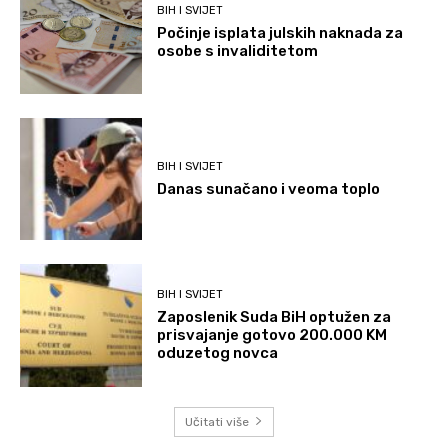
BIH I SVIJET
Počinje isplata julskih naknada za
osobe s invaliditetom
BIH I SVIJET
Danas sunačano i veoma toplo
BIH I SVIJET
Zaposlenik Suda BiH optužen za
prisvajanje gotovo 200.000 KM
oduzetog novca
Učitati više