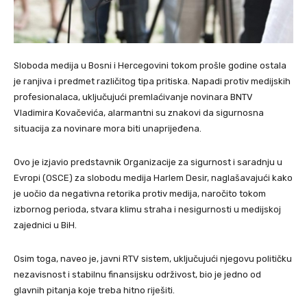
Sloboda medija u Bosni i Hercegovini tokom prošle godine ostala
je ranjiva i predmet različitog tipa pritiska. Napadi protiv medijskih
profesionalaca, uključujući premlaćivanje novinara BNTV
Vladimira Kovačevića, alarmantni su znakovi da sigurnosna
situacija za novinare mora biti unaprijeđena.
Ovo je izjavio predstavnik Organizacije za sigurnost i saradnju u
Evropi (OSCE) za slobodu medija Harlem Desir, naglašavajući kako
je uočio da negativna retorika protiv medija, naročito tokom
izbornog perioda, stvara klimu straha i nesigurnosti u medijskoj
zajednici u BiH.
Osim toga, naveo je, javni RTV sistem, uključujući njegovu političku
nezavisnost i stabilnu finansijsku održivost, bio je jedno od
glavnih pitanja koje treba hitno riješiti.