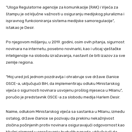
”Uloga Regulatorne agencije za komunikacije (RAK) i Vijeća za
štampu je od ključne važnosti u osiguranju medijskog pluralizma i
ispravnog funkcioniranja sistema medijske samoregulacije”,
istakao je Desir.
Po njegovom mišljenju, u 2019. godini, osim ovih pitanja, sigurnost
novinara na internetu, posebno novinarki, kao i uticaj vještačke
inteligencije na slobodu izražavanja, nastavit će biti izazov za sve
zemlje regiona.
”Moj ured još jednom pozdravlja i ohrabruje sve države članice
OSCE-a, uključujući BiH, da implementiraju odluku Ministarskog
vijeća o sigurnosti novinara usvojenu prošlog mjeseca u Milanu”,
poručio je predstavnik OSCE-a za slobodu medija Harlem Desir.
Naime, odlukom Ministarskog vijeća sa sastanka u Milanu, između
ostalog, države članice se pozivaju da prekinu nekažnjivost
zločina počinjenih protiv novinara osiguravajući odgovornost kao
ključni element u sprečavanju budućih napada, uključujući da