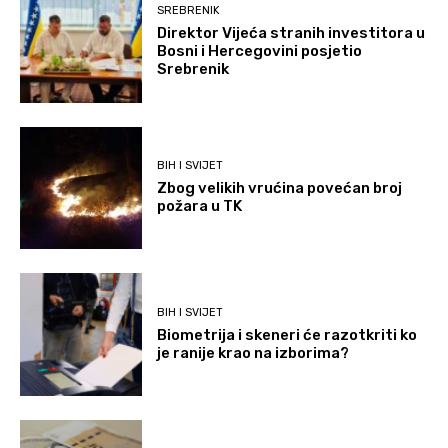
SREBRENIK
Direktor Vijeća stranih investitora u
Bosni i Hercegovini posjetio
Srebrenik
BIH I SVIJET
Zbog velikih vrućina povećan broj
požara u TK
BIH I SVIJET
Biometrija i skeneri će razotkriti ko
je ranije krao na izborima?