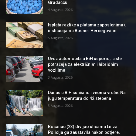
Gradačcu
4 Augusta, 2026
Isplata razlike u platama zaposlenima u
institucijama Bosne i Hercegovine
5 Augusta, 2026
Uvoz automobila u BiH usporio, raste
potražnja za električnim i hibridnim
vozilima
3 Augusta, 2026
Danas u BiH sunčano i veoma vruće: Na
jugu temperatura do 42 stepena
3 Augusta, 2026
Bosanac (23) divljao ulicama Linza:
Policija ga zaustavila nakon potjere,