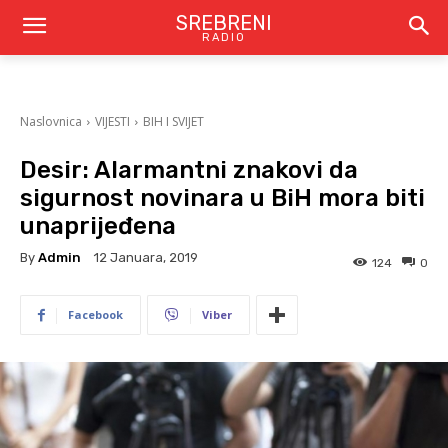
SREBRENI
RADIO
Naslovnica
VIJESTI
BIH I SVIJET
Desir: Alarmantni znakovi da
sigurnost novinara u BiH mora biti
unaprijeđena
By
Admin
12 Januara, 2019
124
0
Facebook
Viber